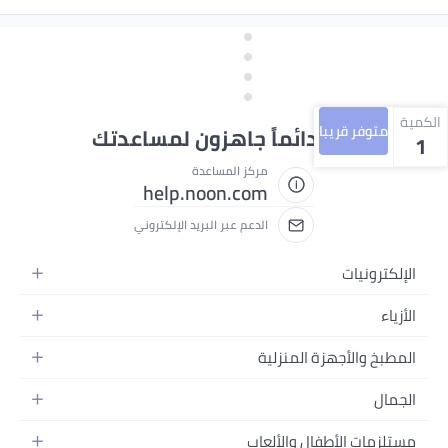
الكمية
متوفر قريبا
نحن دائماً جاهزون لمساعدتك
1
مركز المساعدة
help.noon.com
الدعم عبر البريد الإلكتروني
الإلكترونيات
الجوالات
الأزياء
التابلت
أزياء نسائية
المطبخ والأجهزة المنزلية
اللابتوبات
أزياء رجالية
الحمام
الأجهزة المنزلية
الجمال
أزياء البنات
ديكور البيت
الكاميرات
العطور
أزياء الأولاد
مستلزمات الأطفال والألعاب