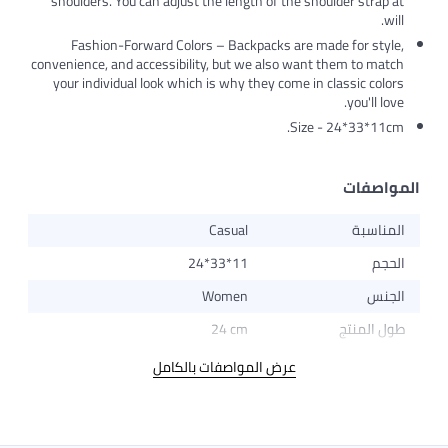
shoulders. You can adjust the length of the shoulder strap at
will.
Fashion-Forward Colors – Backpacks are made for style,
convenience, and accessibility, but we also want them to match
your individual look which is why they come in classic colors
you'll love.
Size - 24*33*11cm.
المواصفات
المناسبة
Casual
الحجم
24*33*11
الجنس
Women
طول المنتج
24 cm
عرض المواصفات بالكامل