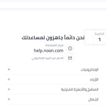
الكمية
نحن دائماً جاهزون لمساعدتك
1
مركز المساعدة
help.noon.com
الدعم عبر البريد الإلكتروني
الإلكترونيات
الجوالات
الأزياء
التابلت
أزياء نسائية
المطبخ والأجهزة المنزلية
اللابتوبات
أزياء رجالية
الحمام
الأجهزة المنزلية
الجمال
أزياء البنات
ديكور البيت
الكاميرات