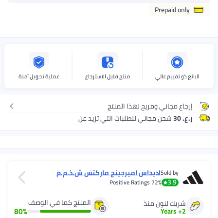
Prepaid only
البائع ذو تقييم عالي
منتج قليل الاسترجاع
عملية تحويل آمنة
إرجاع مجاني ومريح لهذا المنتج
ر.ع. 30
شحن مجاني للطلبات التي تزيد عن
اديداس اميرجينج ماركتس ش.ذ.م.م
Sold by
3.9
Positive Ratings
72%
المنتج كما في الوصف
شريك لنون منذ
80
%
Years
+
2