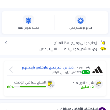
البائع ذو تقييم عالي
عملية تحويل آمنة
إرجاع مجاني ومريح لهذا المنتج
ر.ع. 30
شحن مجاني للطلبات التي تزيد عن
اديداس اميرجينج ماركتس ش.ذ.م.م
يتم البيع عبر
3.9
72%
تقييم إيجابي للبائع
المنتج كما في الوصف
شريك لنون منذ
80
%
2
+
سنين
استكشف الأفضل مبيعًا
في