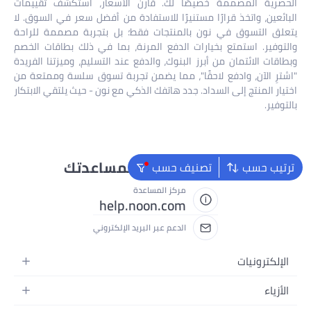
الحصرية المصممة خصيصًا لك. قارن الأسعار، استكشف تقييمات
البائعين، واتخذ قرارًا مستنيرًا للاستفادة من أفضل سعر في السوق. لا
يتعلق التسوق في نون بالمنتجات فقط؛ بل بتجربة مصممة للراحة
والتوفير. استمتع بخيارات الدفع المرنة، بما في ذلك بطاقات الخصم
وبطاقات الائتمان من أبرز البنوك، والدفع عند التسليم، وميزتنا الفريدة
"اشترِ الآن، وادفع لاحقًا"، مما يضمن تجربة تسوق سلسة وممتعة من
اختيار المنتج إلى السداد. جدد هاتفك الذكي مع نون - حيث يلتقي الابتكار
بالتوفير.
نحن دائماً جاهزون لمساعدتك
ترتيب حسب
تصنيف حسب
مركز المساعدة
help.noon.com
الدعم عبر البريد الإلكتروني
الإلكترونيات
الجوالات
الأزياء
التابلت