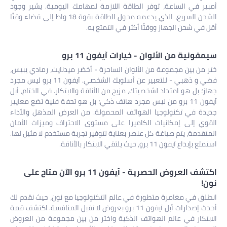
أمبير في الساعة، توفر الطاقة اللازمة لمهامك اليومية. يشير وجود
الشحن السريع، الذي يدعمه محول الطاقة بقوة 18 واط إلى قضاء وقتًا
أقل في شحن الجهاز ووقتًا أكثر في التمتع به.
سيمفونية من الألوان - خيارات آيفون 11 برو
ختر من بين مجموعة من الألوان الساحرة - أخضر ميدنايت، رمادي يبيس،
فضي و ذهبي - للتعبير عن أسلوبك الشخصي. آيفون 11 برو ليس مجرد
جهاز؛ بل هو امتداد لشخصيتك، مزيج من الأناقة والابتكار. في الختام، أبل
آيفون 11 برو من ليس مجرد هاتف ذكي؛ بل هو تحفة فنية تضع معايير
جديدة في تكنولوجيا الهواتف المحمولة. من العرض المذهل والأداء
القوي إلى إمكانيات الكاميرا على مستوى الاحتراف وميزات الأمان
المتقدمة، يتم صياغة كل عنصر بعناية لتوفير تجربة مستخدم لا مثيل لها.
استمتع بإبداع آيفون 11 برو، حيث يلتقي الابتكار بالأناقة.
اكتشف العروض الحصرية - آيفون 11 برو الآن متاح على
نون!
انطلق في مغامرة متطورة في عالم التكنولوجيا مع نون، حيث نقدم لك
أحدث إصدارات أبل آيفون 11 برو بعروض لا تقبل المنافسة. اكتشف قمة
الابتكار في عالم الهواتف الذكية واختر من بين مجموعة من العروض