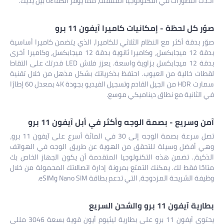
أحدث التطورات في التكنولوجيا المتنقلة، مما يوفر الكفاءة بين يديك.
صوّر كل لحظة - إمكانيات كاميرا آيفون 11 برو
صوّر بدقة أكثر مع النظام الثلاثي للكاميرا، الذي يتضمن كاميرا أساسية
بدقة 12 ميجابكسل، وكاميرا ثانوية بدقة 12 ميجابكسل، وكاميرا أخرى
بدقة 12 ميجابكسل بزاوية واسعة. يعزز فلاش LED قدرتك على التقاط
لقطات خالية من العيوب. احتفظ بذكرياتك بشكل مذهل من خلال تقنية
سمارت HDR من الجيل القادم وتسجيل الفيديو بجودة 4K بمعدل 60 إطارًا
في الثانية مع نطاق ديناميكي موسع.
آمن وسريع - بصمة الوجه وأكثر في أبل آيفون 11 برو
تصل سرعة بصمة الوجه إلى 30 في المائة أسرع على آيفون 11 برو،
وهي أفضل وسيلة للتحقق من الهوية عن طريق الوجه في الهواتف
الذكية،. تضمن هذه التكنولوجيا المتقدمة أن يكون الجهاز الخاص بك
متاحًا فقط لك. يمكنك التمتع بمرونة إدارة اتصالاتك المحمولة من خلال
وظيفة الشريحة المزدوجة، التي تدعم بطاقة Nano SIM وeSIM.
بطارية آيفون 11 برو والشحن السريع
يحتوي آيفون 11 برو على بطارية ليثيوم أيون قوية بسعة 3046 مللي