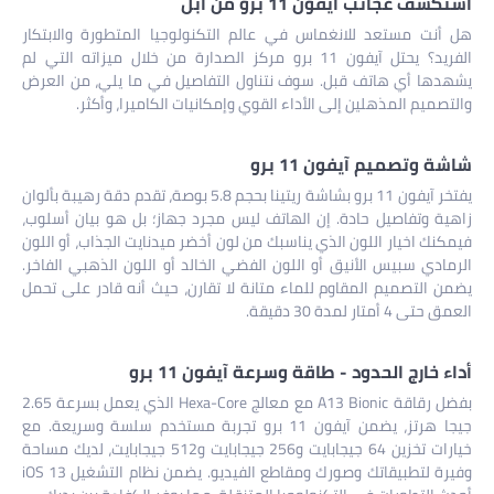
استكشف عجائب آيفون 11 برو من أبل
هل أنت مستعد للانغماس في عالم التكنولوجيا المتطورة والابتكار
الفريد؟ يحتل آيفون 11 برو مركز الصدارة من خلال ميزاته التي لم
يشهدها أي هاتف قبل. سوف نتناول التفاصيل في ما يلي، من العرض
والتصميم المذهلين إلى الأداء القوي وإمكانيات الكاميرا، وأكثر.
شاشة وتصميم آيفون 11 برو
يفتخر آيفون 11 برو بشاشة ريتينا بحجم 5.8 بوصة، تقدم دقة رهيبة بألوان
زاهية وتفاصيل حادة. إن الهاتف ليس مجرد جهاز؛ بل هو بيان أسلوب،
فيمكنك اخيار اللون الذي يناسبك من لون أخضر ميدنايت الجذاب، أو اللون
الرمادي سبيس الأنيق أو اللون الفضي الخالد أو اللون الذهبي الفاخر.
يضمن التصميم المقاوم للماء متانة لا تقارن، حيث أنه قادر على تحمل
العمق حتى 4 أمتار لمدة 30 دقيقة.
أداء خارج الحدود - طاقة وسرعة آيفون 11 برو
بفضل رقاقة A13 Bionic مع معالج Hexa-Core الذي يعمل بسرعة 2.65
جيجا هرتز، يضمن آيفون 11 برو تجربة مستخدم سلسة وسريعة. مع
خيارات تخزين 64 جيجابايت و256 جيجابايت و512 جيجابايت، لديك مساحة
وفيرة لتطبيقاتك وصورك ومقاطع الفيديو. يضمن نظام التشغيل iOS 13