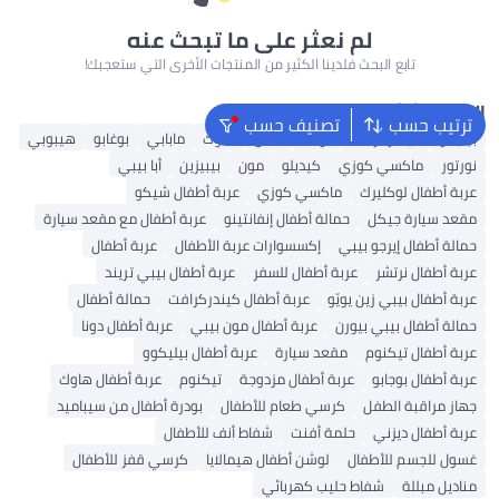
لم نعثر على ما تبحث عنه
تابع البحث فلدينا الكثير من المنتجات الأخرى التي ستعجبك!
البحث الشائع
ترتيب حسب
تصنيف حسب
بيليكو
كيندركرافت
بوكلا
ماس
هاوك
مابابي
بوغابو
هيبوبي
نورتور
ماكسي كوزي
كيديلو
مون
بيبيزين
أبا بيبي
عربة أطفال لوكليرك
ماكسي كوزي
عربة أطفال شيكو
مقعد سيارة جيكل
حمالة أطفال إنفانتينو
عربة أطفال مع مقعد سيارة
حمالة أطفال إيرجو بيبي
إكسسوارات عربة الأطفال
عربة أطفال
عربة أطفال نرتشر
عربة أطفال للسفر
عربة أطفال بيبي تريند
عربة أطفال بيبي زين يويّو
عربة أطفال كيندركرافت
حمالة أطفال
حمالة أطفال بيبي بيورن
عربة أطفال مون بيبي
عربة أطفال دونا
عربة أطفال تيكنوم
مقعد سيارة
عربة أطفال بيليكوو
عربة أطفال بوجابو
عربة أطفال مزدوجة
تيكنوم
عربة أطفال هاوك
جهاز مراقبة الطفل
كرسي طعام للأطفال
بودرة أطفال من سيباميد
عربة أطفال ديزني
حلمة أفنت
شفاط أنف للأطفال
غسول للجسم للأطفال
لوشن أطفال هيمالايا
كرسي قفز للأطفال
مناديل مبللة
شفاط حليب كهربائي