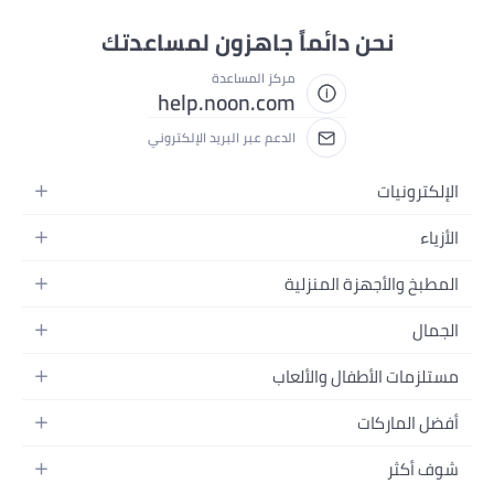
نحن دائماً جاهزون لمساعدتك
مركز المساعدة
help.noon.com
الدعم عبر البريد الإلكتروني
الإلكترونيات
الجوالات
الأزياء
التابلت
أزياء نسائية
المطبخ والأجهزة المنزلية
اللابتوبات
أزياء رجالية
الحمام
الأجهزة المنزلية
الجمال
أزياء البنات
ديكور البيت
الكاميرات
العطور
أزياء الأولاد
مستلزمات الأطفال والألعاب
المطبخ والسفرة
التلفزيونات
المكياج
الساعات
الحفاضات
أدوات وتحسين المنزل
السماعات
أفضل الماركات
العناية بالشعر
المجوهرات
وسائل تنقل الأطفال
المفارش
ألعاب القيمنق
سامسونج
العناية بالبشرة
شوف أكثر
حقائب نسائية
الرضاعة والتغذية
الأثاث
أبل