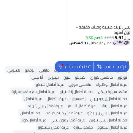
بيبي تريند صينية وجبات خفيفة -
لون أسود
5.91
11.93
خصم 50%
ريال
احصل عليه خلال
12 اغسطس
البحث الشائع
ترتيب حسب
تصنيف حسب
بيليكو
كيندركرافت
بوكلا
ماس
هاوك
مابابي
بوغابو
هيبوبي
نورتور
ماكسي كوزي
كيديلو
مون
بيبيزين
أبا بيبي
عربة أطفال لوكليرك
ماكسي كوزي
عربة أطفال شيكو
مقعد سيارة جيكل
حمالة أطفال إنفانتينو
عربة أطفال مع مقعد سيارة
حمالة أطفال إيرجو بيبي
إكسسوارات عربة الأطفال
عربة أطفال
عربة أطفال نرتشر
عربة أطفال للسفر
عربة أطفال بيبي تريند
عربة أطفال بيبي زين يويّو
عربة أطفال كيندركرافت
حمالة أطفال
حمالة أطفال بيبي بيورن
عربة أطفال مون بيبي
عربة أطفال دونا
عربة أطفال تيكنوم
مقعد سيارة
عربة أطفال بيليكوو