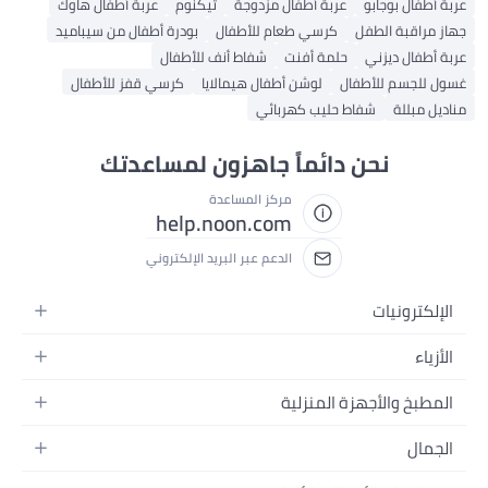
عربة أطفال بوجابو
عربة أطفال مزدوجة
تيكنوم
عربة أطفال هاوك
جهاز مراقبة الطفل
كرسي طعام للأطفال
بودرة أطفال من سيباميد
عربة أطفال ديزني
حلمة أفنت
شفاط أنف للأطفال
غسول للجسم للأطفال
لوشن أطفال هيمالايا
كرسي قفز للأطفال
مناديل مبللة
شفاط حليب كهربائي
نحن دائماً جاهزون لمساعدتك
مركز المساعدة
help.noon.com
الدعم عبر البريد الإلكتروني
الإلكترونيات
الجوالات
الأزياء
التابلت
أزياء نسائية
المطبخ والأجهزة المنزلية
اللابتوبات
أزياء رجالية
الحمام
الأجهزة المنزلية
الجمال
أزياء البنات
ديكور البيت
الكاميرات
العطور