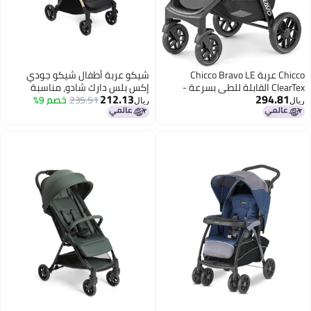
Chicco عربة Chicco Bravo LE
شيكو عربة أطفال شيكو جودي
ClearTex القابلة للطي بسرعة -
إكس بلس دارك شادو، مناسبة
212.13
294.81
رمادي
235.51
خصم 9%
للأطفال من عمر 0 ​​إلى 4 سنوات،
ريال
ريال
سهلة الطي بيد واحدة، عجلات كبيرة
مزودة بممتصات صدمات، مسند
ظهر قابل للتعديل في 4 وضعيات،
مقعد واسع ومريح