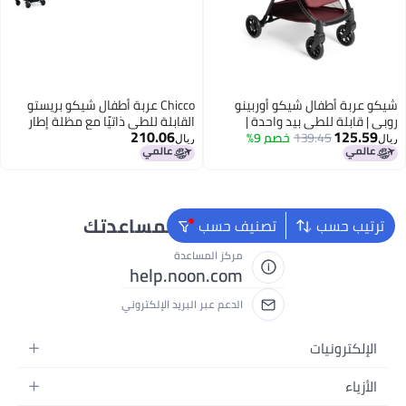
شيكو عربة أطفال شيكو أوربينو
Chicco عربة أطفال شيكو بريستو
روبي | قابلة للطي بيد واحدة |
القابلة للطي ذاتيًا مع مظلة إطار
210.06
125.59
139.45
خصم 9%
مقاعد واسعة ومريحة مع وسادة
ألمنيوم خفيف الوزن عربة مظلة
ريال
ريال
كتف | مسند ظهر قابل للإمالة
للأطفال والرضع حتى 50 رطلاً رمادي
ومسند قدم قابل للتعديل | من 0 إلى
غرافيت
4 سنوات | مظلة قابلة للتمديد مع
حماية من الأشعة فوق البنفسجية
50+
نحن دائماً جاهزون لمساعدتك
ترتيب حسب
تصنيف حسب
مركز المساعدة
help.noon.com
الدعم عبر البريد الإلكتروني
الإلكترونيات
الجوالات
الأزياء
التابلت