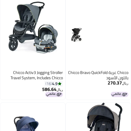
أوضاع، حزام أمان بخمس نقاط (حتى
22 كجم، أسود فاحم).
Chicco عربة Chicco Bravo QuickFold
Chicco Activ3 Jogging Stroller
باللون الأسود
Travel System, Includes Chicco
270.37
KeyFit 30 Infant Car Seat with
4.9
16
ريال
Base, Lightweight Aluminum
586.64
ريال
Frame, Stroller and Car Seat
Combo, Baby Travel Gear |
Solar/Grey