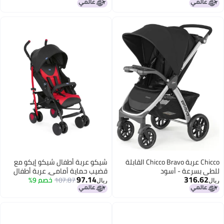
وضعيات إمالة مع مقعد مريح،
(ولد، بنت)، (حتى 22 كجم، رمادي
سهولة الطي بيد واحدة، فرامل
حجري)
متصلة وعجلات مقاومة للصدمات،
مقبض للوالدين قابل للتعديل بثلاثة
أوضاع، حزام أمان بخمس نقاط (حتى
22 كجم، أحمر)
Chicco عربة Chicco Bravo القابلة
شيكو عربة أطفال شيكو إيكو مع
للطي بسرعة - أسود
قضيب حماية أمامي، عربة أطفال
97.14
316.62
107.87
خصم 9%
للأطفال من عمر 0 ​​إلى 5 سنوات
ريال
ريال
(ولد، بنت)، (حتى 22 كجم، أحمر)