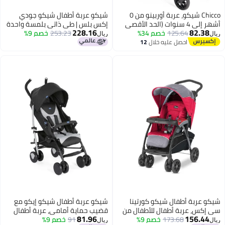
Chicco شيكو، عربة أوربينو من 0
شيكو عربة أطفال شيكو جودي
أشهر إلى 4 سنوات (الحد الأقصى
إكس بلس | طي ذاتي بلمسة واحدة
228.16
82.38
125.64
خصم 34%
للحمولة 25 كجم)، عربة خفيفة قابلة
253.23
خصم 9%
| مقعد مبطن وعجلات ماصة
ريال
ريال
للطي، سهلة الحمل، مسند قدم
للصدمات | 4 وضعيات إمالة | مسند
احصل عليه خلال
12
اغسطس
قابل للتعديل، غطاء
ظهر قابل للتعديل | من الولادة حتى
5 سنوات | مظلة قابلة للتمديد
بحماية من الأشعة فوق البنفسجية
50+ | لون رملي
شيكو عربة أطفال شيكو كورتينا
شيكو عربة أطفال شيكو إيكو مع
سي إكس، عربة أطفال للأطفال من
قضيب حماية أمامي، عربة أطفال
81.96
156.44
173.68
خصم 9%
عمر 0-5 سنوات (ولد، بنت)، 8
91
خصم 9%
للأطفال من عمر 0 ​​إلى 5 سنوات
ريال
ريال