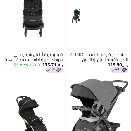
Chicco عربة Chicco Liteway القابلة
شيكو عربة أطفال شيكو جلي
للطي خفيفة الوزن بإطار من
سوداء | عربة أطفال مدمجة سهلة
135.71
115.90
الألمنيوم لعربة الأطفال للاستخدام
150.66
خصم 9%
الطي | بمقاعد مبطنة ناعمة | مظلة
ريال
ريال
مع الأطفال والرضع حتى 40 رطلاً
وشبكة عملية | مناسبة للأطفال من
باللون الأزرق القطبي
عمر 0-5 سنوات | نافذة على
المظلة - عربة جلي غير متساوية
سوداء