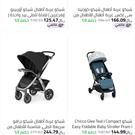
شيكو عربة أطفال شيكو كورتينا
شيكو عربة أطفال شيكو أوربينو
سي إكس، عربة أطفال للأطفال من
إيفرغرين | قابلة للطي بيد واحدة |
125.47
166.09
184.41
خصم 9%
عمر 0-5 سنوات (ولد، بنت)، 8
139.33
خصم 9%
مقاعد واسعة ومريحة مع وسادة
ريال
ريال
وضعيات إمالة مع مقعد يشبه
كتف | مسند ظهر قابل للإمالة
المهد، سهولة الطي بيد واحدة،
ومسند قدم قابل للتعديل | من 0 إلى
فرامل متصلة وعجلات مقاومة
4 سنوات | مظلة قابلة للتمديد مع
للصدمات، مقبض للوالدين قابل
حماية من الأشعة فوق البنفسجية
للتعديل بثلاثة أوضاع، حزام أمان
50+
بخمس نقاط (حتى 22 كجم، أزرق بحر
البلطيق)
شيكو Chicco Glee Teal I Compact
شيكو عربة أطفال شيكو برافو
Easy Foldable Baby Stroller Pram I
سريعة الطي، مناسبة للأطفال من
244.79
144.99
160.90
خصم 9%
with Soft Padded Seats I Canopy
271.67
خصم 9%
عمر 0-5 سنوات (أولاد، بنات)، فرامل
ريال
ريال