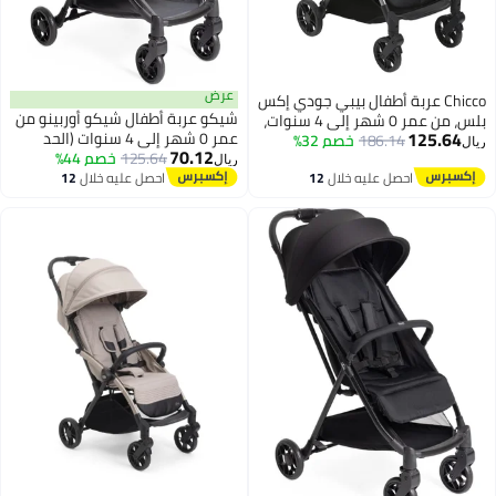
عرض
Chicco عربة أطفال بيبي جودي إكس
شيكو عربة أطفال شيكو أوربينو من
بلس، من عمر 0 شهر إلى 4 سنوات،
125.64
عمر 0 ​​شهر إلى 4 سنوات (الحد
لون رمادي لؤلؤي
186.14
خصم 32%
ريال
70.12
125.64
خصم 44%
الأقصى للحمل 25 كجم)، عربة أطفال
ريال
خفيفة الوزن قابلة للطي، سهلة
احصل عليه خلال
12
احصل عليه خلال
12
اغسطس
اغسطس
الحمل، مسند قدم قابل للتعديل،
غطاء