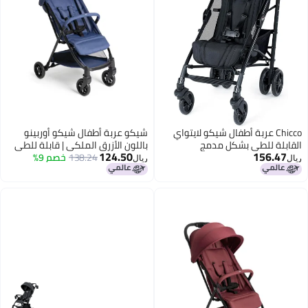
Chicco عربة أطفال شيكو لايتواي
شيكو عربة أطفال شيكو أوربينو
القابلة للطي بشكل مدمج
باللون الأزرق الملكي | قابلة للطي
124.50
156.47
138.24
خصم 9%
بيد واحدة | مقاعد واسعة ومريحة
ريال
ريال
مع وسادة كتف | مسند ظهر قابل
للإمالة ومسند قدم قابل للتعديل |
من 0 إلى 4 سنوات | مظلة قابلة
للتمديد مع حماية من الأشعة فوق
البنفسجية 50+