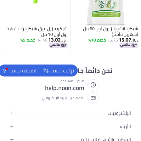
شيكو مزيل عرق شيكو بوست بايت
رول أون 10 مل
13.02
14.46
خصم 9%
ريال
 جاهزون لمساعدتك
ترتيب حسب
تصنيف حسب
كز المساعدة
help.noon.co
دعم عبر البريد الإلكتروني