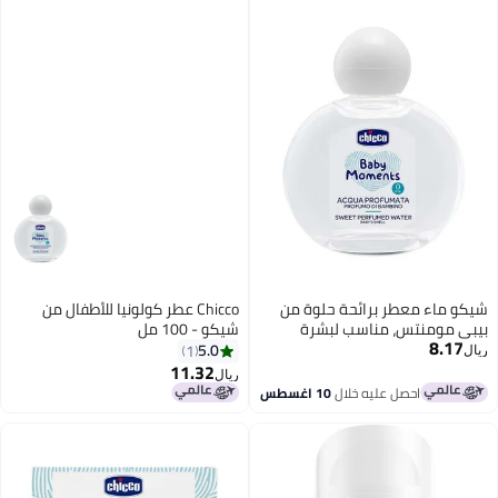
ر برائحة حلوة من
Chicco عطر كولونيا للأطفال من
، مناسب لبشرة
شيكو - 100 مل
الأطفال من عمر 0 ​​أشهر فما فوق،
5.0
1
11.32
ريال
ل عليه خلال
10 اغسطس