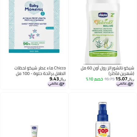
شيكو ناتشورالز رول أون 60 مل
Chicco ماء عطر شيكو لحظات
)
الطفل برائحة حلوة - 100 مل
9.43
16.
خصم 10%
ريال