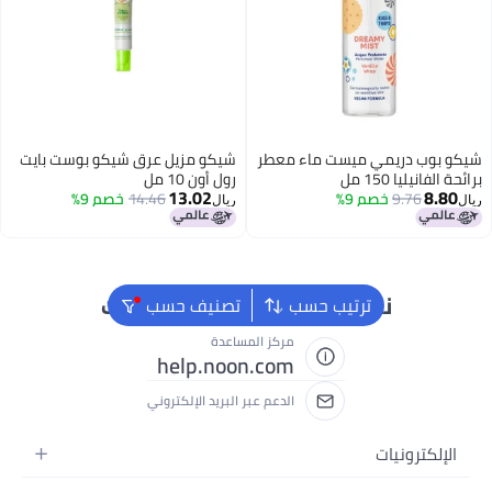
يمي ميست ماء معطر
شيكو مزيل عرق شيكو بوست بايت
ل
رول أون 10 مل
13.02
خصم 9%
14.46
خصم 9%
ريال
نحن دائماً جاهزون لمساعدتك
ترتيب حسب
تصنيف حسب
مركز المساعدة
help.noon.com
الدعم عبر البريد الإلكتروني
يات