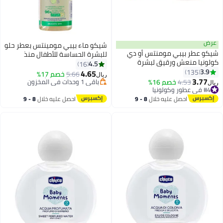
شيكو ماء بيبي مومينتس بعطر حلو
بي مومنتس أو دي
للبشرة الحساسة للأطفال منذ
 ورقيق لبشرة
الولادة - 100 مل
4.5
16
الأطفال من عمر 0 شهر فما فوق
4.65
أقل سعر في 30 يوم
5.66
خصم 17%
ريال
باقي 1 وحدات في المخزون
خصم 16%
تم بيع +10 مؤخرًا
وم
أقل سعر في 30 يوم
ل عليه خلال
8 - 9
احصل عليه خلال
8 - 9
عة
سطس
اغسطس