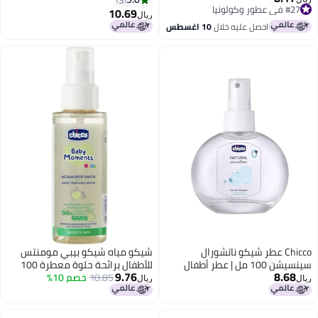
10.69
ريال
ل عليه خلال
10 اغسطس
طر شيكو ناتشورال
شيكو مياه شيكو بيبي مومنتس
سينسيشن 100 مل | عطر أطفال
للأطفال برائحة حلوة معطرة 100
9.76
مل
10.85
خصم 10%
ريال