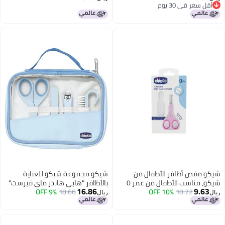
أقل سعر في 30 يوم
Accessory for Newborn Babies
أقل سعر في 30 يوم
0m+ (Pink)
كو مقص أظافر للأطفال من
شيكو مجموعة شيكو للعناية
شيكو، مناسب للأطفال من عمر 0 ​​
بالأظافر "هابي هاندز ماي فيرست"
16.86
9.63
10.72
10% OFF
هر فما فوق، لون وردي
- أزرق
18.66
9% OFF
ل
ريال