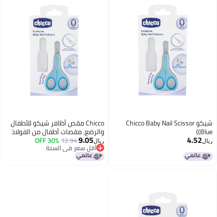
شيكو Chicco Baby Nail Scissor
Chicco مقص أظافر شيكو للأطفال
(Bl
والرضع، مقصات أطفال من الفولاذ
9.05
4.52
12.94
30% OFF
المقاوم للصدأ مع شفرات منحنية
ل
ريال
أقل سعر في السنة
ونهايات مدورة، علبة واقية، مقبض
أقل سعر في السنة
مطاطي غير قابل للانزلاق، ملحقات
للأطفال حديثي الولادة من 0 شهر