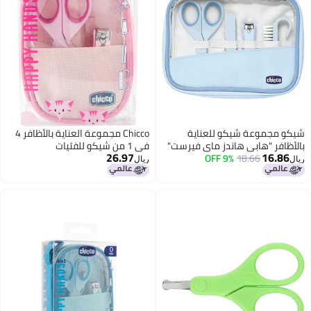
كو مجموعة شيكو للعناية
Chicco مجموعة العناية بالأظافر 4
أظافر "هابي هاندز ماي فيرست"
في 1 من شيكو للفتيات
26.97
16.86
زرق
18.66
9% OFF
ل
ريال