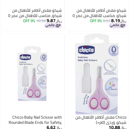
كو مقص أظافر للأطفال من
شيكو مقص أظافر للأطفال من
شيكو، مناسب للأطفال من عمر 0 ​​
شيكو، مناسب للأطفال من عمر 0 ​​
9.87
8.19
9.03
9% OFF
هر فما فوق، لون أزرق
10.96
9% OFF
أشهر فما فوق، لون أزرق
ل
ريال
Chicco مقص أظافر الأطفال من
Chicco Baby Nail Scissor with
و، وردي (0م+)
Rounded Blade Ends for Safety,
6.62
10.88
Easy Grip Handle, Grooming
ل
ريال