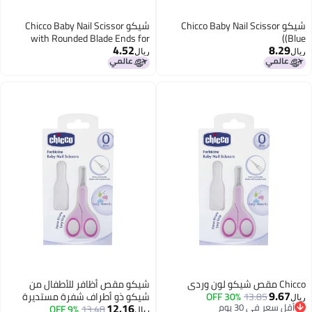
شيكو Chicco Baby Nail Scissor
شيكو Chicco Baby Nail Scissor
with Rounded Blade Ends for
(Bl
4.52
8.29
Safety, Easy Grip Handle,
ل
ريال
Grooming Accessory for Newborn
Babies 0m+ (Pink)
ص شيكو لون وردي
شيكو مقص أظافر للأطفال من
9.67
13.85
30% OFF
شيكو ذو أطراف شفرة مستديرة
ل
12.16
أقل سعر في 30 يوم
13.48
9% OFF
لضمان السلامة، ومقبض سهل
ريال