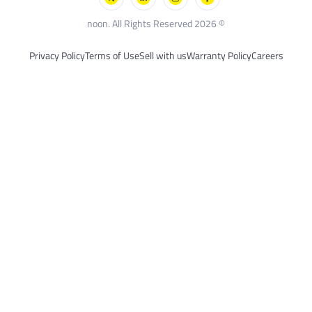
بلاك أند ديكر
© 2026 noon. All Rights Reserved
Privacy Policy
Terms of Use
Sell with us
Warranty Policy
Careers