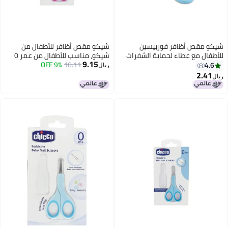
كو مقص أظافر فوربيسين
شيكو مقص أظافر للأطفال من
طفال مع غطاء لحماية الشفرات
شيكو، مناسب للأطفال من عمر 0 ​​
9.15
ن أزرق
10.11
9% OFF
أشهر فما فوق، لون وردي
4.6
8
ريال
2.41
ل