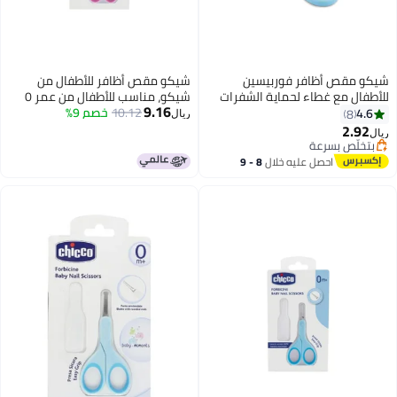
ر فوربيسين
شيكو مقص أظافر للأطفال من
 لحماية الشفرات
شيكو، مناسب للأطفال من عمر 0 ​​
9.16
10.12
خصم 9%
أشهر فما فوق، لون وردي
ريال
عليه خلال
8 - 9
س