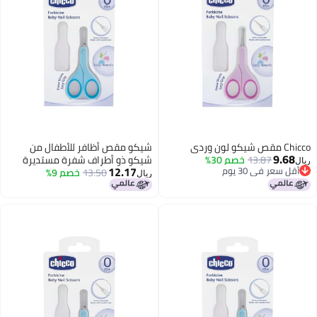
شيكو مقص أظافر للأطفال من
خصم 30%
شيكو ذو أطراف شفرة مستديرة
12.17
13.50
خصم 9%
لضمان السلامة، ومقبض سهل
ريال
الإمساك، أداة للعناية بالأطفال
حديثي الولادة من عمر 0 ​​شهر فما
فوق (أزرق)