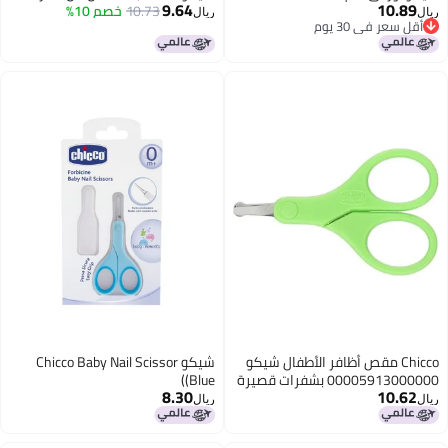
9.64
10.73
خصم 10%
أشهر فما فوق، لون وردي
ريال
 أظافر الأطفال شيكو
شيكو Chicco Baby Nail Scissor
قصيرة
(Blue)
8.30
ريال