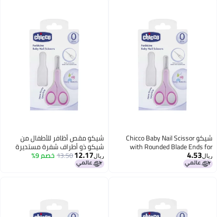
Chicco Baby Nail 
شيكو مقص أظافر للأطفال من
with Rounded
شيكو ذو أطراف شفرة مستديرة
12.17
Safety, E
13.50
خصم 9%
لضمان السلامة، ومقبض سهل
ريال
Grooming Accesso
الإمساك، أداة للعناية بالأطفال
Ba
حديثي الولادة من عمر 0 ​​شهر فما
فوق (وردي)