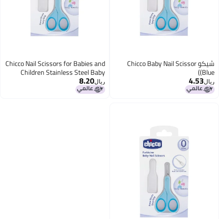
Chicco Baby Nail 
Chicco Nail Scissors for Babies and
Children Stainless Steel Baby
8.20
Scissors with Curved Blades and
ريال
Rounded Tips Protective Case
NonSlip Rubber Handle Baby
Accessories for Newborns from 0
Months