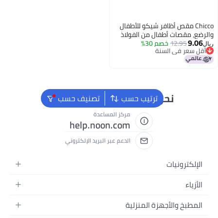
 أظافر شيكو للأطفال
طفال من الفولاذ
خصم 30%
مع شفرات منحنية
لسنة
علبة واقية، مقبض
لسنة
للانزلاق، ملحقات
دة من 0 شهر
حن دائماً جاهزون لمساعدتك
ترتيب حسب
تصنيف حسب
مركز المساعدة
help.noon.com
الدعم عبر البريد الإلكتروني
جهزة المنزلية