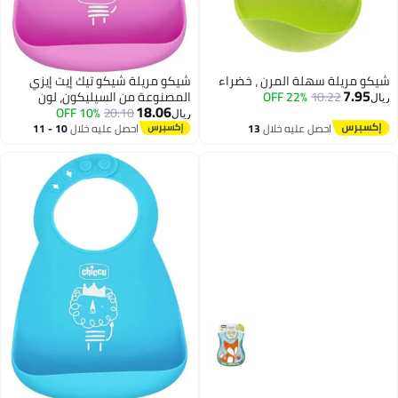
شيكو مريلة سهلة المرن ، خضراء
شيكو مريلة شيكو تيك إيت إيزي
7.95
10.22
22% OFF
المصنوعة من السيليكون، لون
ريال
18.06
20.10
10% OFF
وردي، مناسبة للأطفال من عمر 6
ريال
أشهر فما فوق
احصل عليه خلال
13
احصل عليه خلال
10 - 11
اغسطس
اغسطس