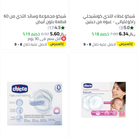
غطاء الثدي كونشيجلي
شيكو مجموعة وسائد الثدي من 60
ياتي - عبوه من حبتين
قطعة بلون أبيض
4.5
17
3
5.60
6.
7.80
خصم 18%
6.92
خصم 19%
ريال
أقل سعر في 30 يوم
أقل سعر في 30 يوم
احصل عليه خلال
8 - 9
احصل عليه خلال
8 - 9
اغسطس
اغسطس