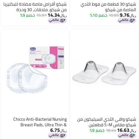
شيكو 30 قطعة من فوط الثدي
شيكو أقراص ماصة مضادة للبكتيريا
ة من شيكو
من شيكو، ملحقات، 30 وحدة
14.34
9.
10.85
خصم 10%
15.91
خصم 9%
ريال
واقي الثدي السيليكون من
Chicco Anti-Bacterial Nursing
 S-M قطعتين
Breast Pads, Ultra Thin &
6.75
16.
18.44
خصم 9%
Breathable With Super Absorbent
ريال
Technology, Dermatologically