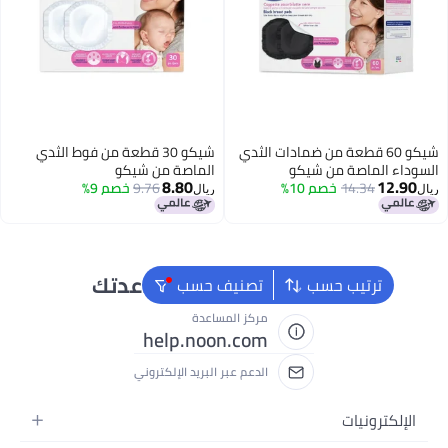
شيكو 60 قطعة من ضمادات الثدي
شيكو 30 قطعة من فوط الثدي
اء الماصة من شيكو
الماصة من شيكو
8.80
12.
14.34
خصم 10%
9.76
خصم 9%
ريال
نحن دائماً جاهزون لمساعدتك
ترتيب حسب
تصنيف حسب
مركز المساعدة
help.noon.com
الدعم عبر البريد الإلكتروني
إلكترونيات