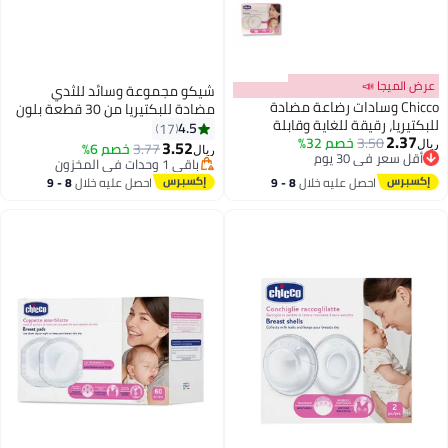
ميجا 📣
شيكو مجموعة وسائد للثدي
Chicco وسادات رضاعة مضادة
مضادة للبكتيريا من 30 قطعة بلون
ريا، رقيقة للغاية وقابلة
أبيض
4.5
17
2.
3.50
خصم 32%
 مع تقنية امتصاص فائقة،
3.52
3.77
خصم 6%
ريال
سعر في 30 يوم
ياً (30 قطعة)
باقي 1 وحدات في المخزون
سعر في 30 يوم
باقي 1 وحدات في المخزون
احصل عليه خلال
8 - 9
احصل عليه خلال
8 - 9
اغسطس
اغسطس