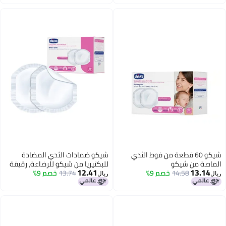
Tested (30 Pieces)
شيكو 60 قطعة من فوط الثدي
شيكو ضمادات الثدي المضادة
ة من شيكو
للبكتيريا من شيكو للرضاعة، رقيقة
12.41
13.
14.58
خصم 9%
13.74
خصم 9%
للغاية وجيدة التهوية بتقنية
ريال
امتصاص فائقة، تم اختبارها من قبل
أطباء الجلدية (30 قطعة)