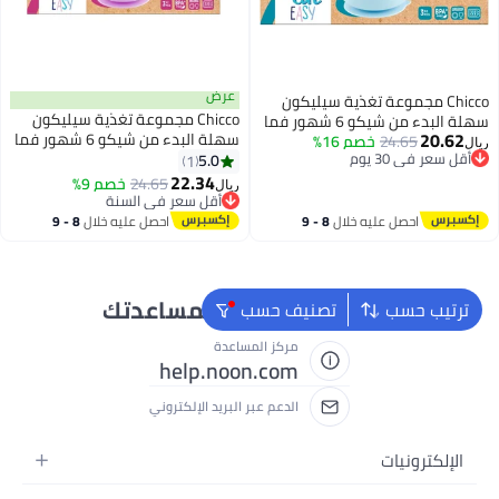
عرض
Chicco مجموعة تغذية سيليكون
Chicco مجموعة تغذية سيليكون
سهلة البدء من شيكو 6 شهور فما
20.62
سهلة البدء من شيكو 6 شهور فما
فوق، زرقاء
24.65
خصم 16%
ريال
أقل سعر في 30 يوم
فوق، وردي
5.0
1
أقل سعر في 30 يوم
22.34
24.65
خصم 9%
ريال
أقل سعر في السنة
أقل سعر في السنة
احصل عليه خلال
8 - 9
احصل عليه خلال
8 - 9
اغسطس
اغسطس
نحن دائماً جاهزون لمساعدتك
ترتيب حسب
تصنيف حسب
مركز المساعدة
help.noon.com
الدعم عبر البريد الإلكتروني
الإلكترونيات
الجوالات