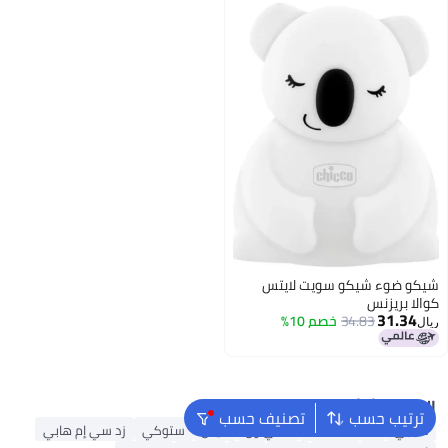
اللعب وحضانة الأطفال باللون الأزرق
ديكور المنزل، الحمام
شيكو ضوء شيكو سويت لايتس
كوالا بريزنس
31.34
34.83
خصم 10%
ريال
البحث الشائع
ترتيب حسب
تصنيف حسب
مابابي
لحظة ممتعة
كادي ون
كيدل
ستوكي
زد سي إم هابي