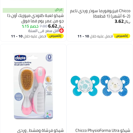
عرض
Chicco فيزيوفورما سوذر وردي ناعم
شيكو لعبة كلاودي ميوزيك أون ذا
(2-6 أشهر) (1 قطعة)
3.62
جو من عمر يوم فما فوق
ريال
6.62
7.80
خصم 15%
ريال
أقل سعر في السنة
أقل سعر في السنة
احصل عليه خلال
10 - 11
احصل عليه خلال
10 - 11
اغسطس
اغسطس
شيكو Chicco PhysioForma Utra
شيكو فرشاة ومشط ، وردي