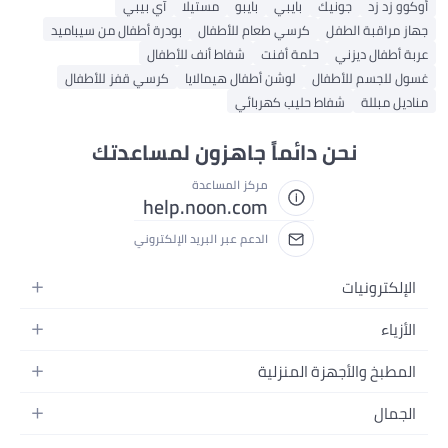
أوكوو زد زد
جونيك
بايبي
بايبو
مستيلا
آي بيبي
جهاز مراقبة الطفل
كرسي طعام للأطفال
بودرة أطفال من سيباميد
عربة أطفال ديزني
حلمة أفنت
شفاط أنف للأطفال
غسول للجسم للأطفال
لوشن أطفال هيمالايا
كرسي قفز للأطفال
مناديل مبللة
شفاط حليب كهربائي
نحن دائماً جاهزون لمساعدتك
مركز المساعدة
help.noon.com
الدعم عبر البريد الإلكتروني
الإلكترونيات
الجوالات
الأزياء
التابلت
أزياء نسائية
المطبخ والأجهزة المنزلية
اللابتوبات
أزياء رجالية
الحمام
الأجهزة المنزلية
الجمال
أزياء البنات
ديكور البيت
الكاميرات
العطور