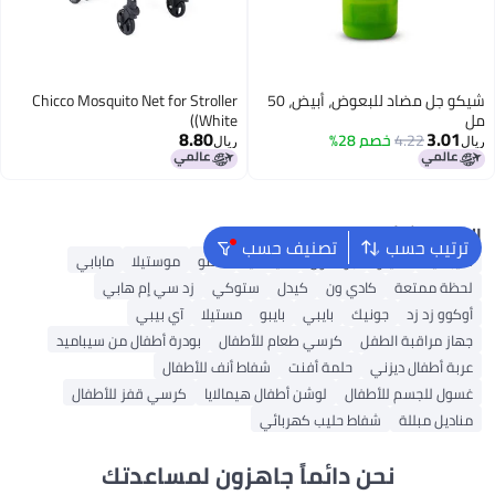
شيكو جل مضاد للبعوض، أبيض، 50
Chicco Mosquito Net for Stroller
مل
(White)
8.80
3.01
4.22
خصم 28%
ريال
ريال
البحث الشائع
ترتيب حسب
تصنيف حسب
سيباميد
أفينو
جونسون
هيمالايا
كانتو
موستيلا
مابابي
لحظة ممتعة
كادي ون
كيدل
ستوكي
زد سي إم هابي
أوكوو زد زد
جونيك
بايبي
بايبو
مستيلا
آي بيبي
جهاز مراقبة الطفل
كرسي طعام للأطفال
بودرة أطفال من سيباميد
عربة أطفال ديزني
حلمة أفنت
شفاط أنف للأطفال
غسول للجسم للأطفال
لوشن أطفال هيمالايا
كرسي قفز للأطفال
مناديل مبللة
شفاط حليب كهربائي
نحن دائماً جاهزون لمساعدتك