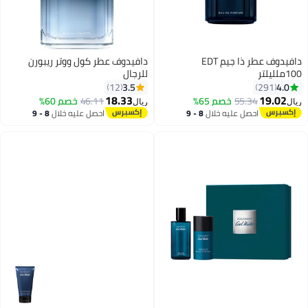
دافيدوف عطر ذا جيم EDT
دافيدوف عطر كول ووتر ريبورن
100ملليلتر
للرجال
3.5
4.0
12
291
18.33
19.02
55.34
خصم 65%
46.11
خصم 60%
ريال
ريال
احصل عليه خلال
8 - 9
احصل عليه خلال
8 - 9
اغسطس
اغسطس