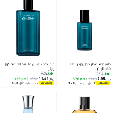
دافيدوف عطر كول ووتر EDT
دافيدوف لوشن ما بعد الحلاقة كول
40ملليلتر
ووتر
3.6
4.1
9
25
11.41
7.95
33.43
خصم 76%
26.52
خصم 56%
ريال
ريال
احصل عليه خلال
8 - 9
احصل عليه خلال
8 - 9
اغسطس
اغسطس