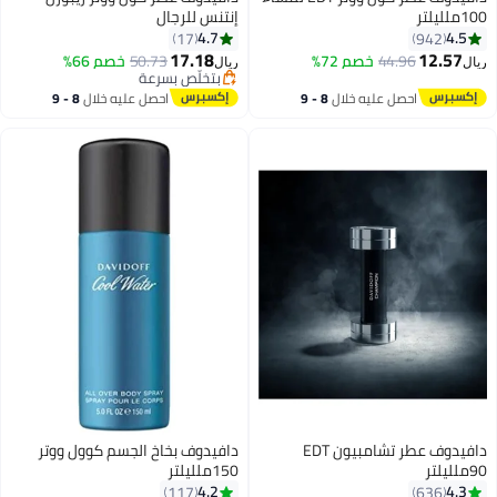
100ملليلتر
إنتنس للرجال
4.7
4.5
17
942
17.18
12.57
44.96
خصم 72%
50.73
خصم 66%
ريال
ريال
بتخلّص بسرعة
بتخلّص بسرعة
احصل عليه خلال
8 - 9
احصل عليه خلال
8 - 9
اغسطس
اغسطس
دافيدوف عطر تشامبيون EDT
دافيدوف بخاخ الجسم كوول ووتر
90ملليلتر
150ملليلتر
4.2
4.3
117
636