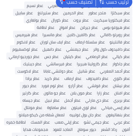
ترتيب حسب
تصنيف حسب
رذاذ للجسم
عطر أريانا غراندي
عطر العود العربي
عطر نسيم
عطر سبكترّا
متجر عطور
عطر الحرمين
عطر ستيرلنغ
عطر سابيل
عطر فيكتوريا سيكريت
عطر بروت
عطر كورال
عطر بولغاري
عطر هيوغو بوس
عطر جيرلان
عطر امواج
عطر لطافة
عطر روبرتو كافالي
عطر كالفين كلاين
عطر مانسيرا
عطر هيرميس
عطر فالنتينو
عطر سلسلة ارماف
عطر ايف سان لوران
عطر لانكوم
عطر دافيدوف كول واتر
عطر جيفنشي
عطر دانهيل
عطر لوكسفيوم
عطر كيالي
عطر الرصاصي
عطر كيليان
عطر جس
عطر جورجيو ارماني
عطر جاكوار
عطر كارولينا هيريرا
عطر فيرساتشي
عطر ديبتيك
عطر أحمد المغربي
عطر شانيل
عطر دولتشي غابانا
عطر لاكوست
عطر كلوي
عطر دافيدوف
عطر ارماف
عطر كريد
عطر برادا
عطر نيشان
عطر قوتشي
عطر أزارو
عطر توم فورد
عطر ديور
عطر افنان
عطر زارا
عطر مون بلان
عطر جو مالون
عطر كارتير
عطر بربري
عطر دي مارلي
عطر أجمل
عطر نبيل
عطر جيساه
عطر إيسي مياكي
عطر لوي فيتون
عطر ساماوة
عطر مونتال
عطر بنهاليغون
عطر جان بول غوتييه
لمعان شفاه من كيكو ميلانو
عطر عربي
عطر جيمي تشو
عطر إيلي صعب
عطر المسك
لطافة خمره
أفون
رذاذ الشعر
ديور سوفاج
الماجد للعود
مجموعات هدايا