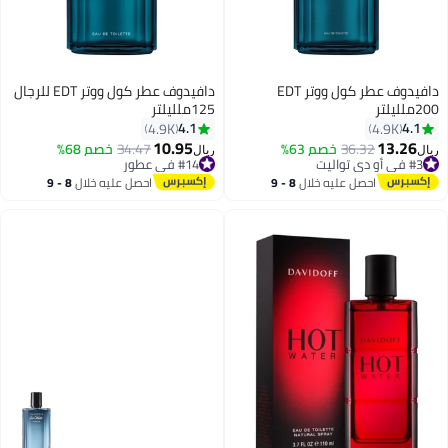
دافيدوف عطر كول ووتر EDT
دافيدوف عطر كول ووتر EDT للرجال
200ملليلتر
125ملليلتر
4.1
4.1
4.9K
4.9K
10.95
13.26
36.32
خصم 63%
34.47
خصم 68%
ريال
ريال
#3 في أو دي تواليت
#14 في عطور
تم بيع +430 مؤخرًا
تم بيع +270 مؤخرًا
احصل عليه خلال
8 - 9
احصل عليه خلال
8 - 9
#3 في أو دي تواليت
#14 في عطور
اغسطس
اغسطس