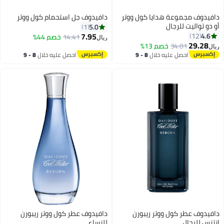
دافيدوف مجموعة هدايا كول ووتر
دافيدوف جل استحمام كول ووتر
أو دو تواليت للرجال
5.0
1
7.95
4.6
12
14.41
خصم 44%
ريال
29.28
34.01
خصم 13%
ريال
احصل عليه خلال
8 - 9
احصل عليه خلال
8 - 9
اغسطس
اغسطس
دافيدوف عطر كول ووتر ريبورن
دافيدوف عطر كول ووتر ريبورن
إنتنس للرجال
للنساء