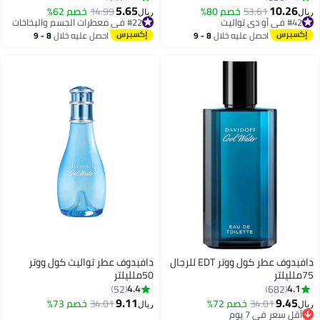
5.65
10.26
53.61
خصم 80%
14.99
خصم 62%
ريال
ريال
#42 في أو دي تواليت
#22 في معطرات الجسم والبخاخات
#42 في أو دي تواليت
تم بيع +60 مؤخرًا
احصل عليه خلال
8 - 9
احصل عليه خلال
8 - 9
#22 في معطرات الجسم والبخاخات
اغسطس
اغسطس
دافيدوف عطر كول ووتر EDT للرجال
دافيدوف عطر تواليت كول ووتر
75ملليلتر
50ملليلتر
4.4
4.1
52
682
9.11
9.45
34.01
خصم 72%
34.01
خصم 73%
ريال
ريال
أقل سعر في 7 يوم