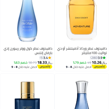
دافيدوف عطر ورذاذ أدفينتشر أو دي
دافيدوف عطر كول ووتر ريبورن إدي
تواليت 100ملليلتر
بارفان إنتنس
3.4
3.9
5
280
18.33
10.26
49
خصم 79%
50.73
خصم 63%
ريال
ريال
احصل عليه خلال
8 - 9
احصل عليه خلال
8 - 9
اغسطس
اغسطس