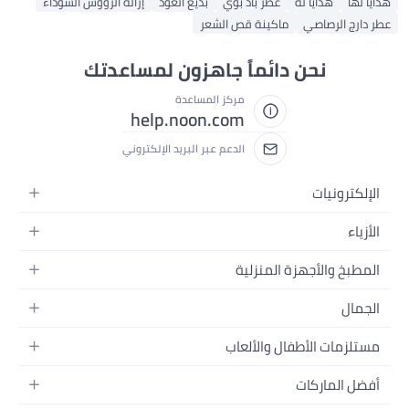
هدايا لها
هدايا له
عطر باد بوي
بديع العود
إزالة الرؤوس السوداء
عطر دارج الرصاصي
ماكينة قص الشعر
نحن دائماً جاهزون لمساعدتك
مركز المساعدة
help.noon.com
الدعم عبر البريد الإلكتروني
الإلكترونيات
الجوالات
الأزياء
التابلت
أزياء نسائية
المطبخ والأجهزة المنزلية
اللابتوبات
أزياء رجالية
الحمام
الأجهزة المنزلية
الجمال
أزياء البنات
ديكور البيت
الكاميرات
العطور
أزياء الأولاد
مستلزمات الأطفال والألعاب
المطبخ والسفرة
التلفزيونات
المكياج
الساعات
الحفاضات
أدوات وتحسين المنزل
السماعات
أفضل الماركات
العناية بالشعر
المجوهرات
وسائل تنقل الأطفال
المفارش