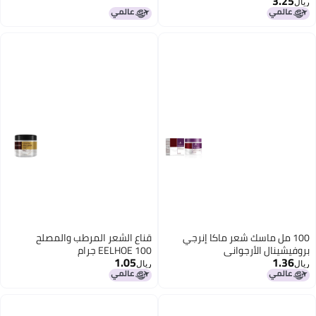
3.25
ال
100 مل ماسك شعر ماكا إنرجي
قناع الشعر المرطب والمصلح
وفيشينال الأرجواني
EELHOE 100 جرام
1.05
1.36
ال
ريال