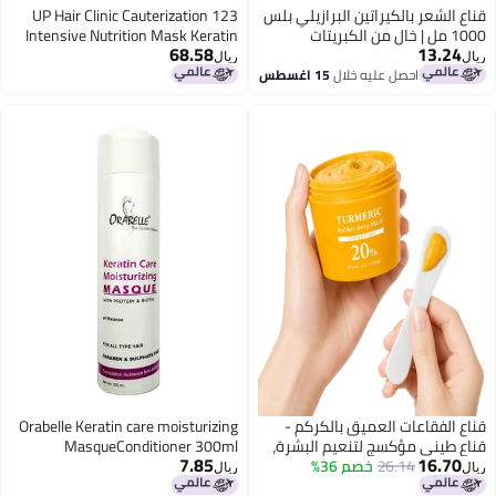
اع الشعر بالكيراتين البرازيلي بلس
123 UP Hair Clinic Cauterization
1000 مل | خالٍ من الكبريتات
Intensive Nutrition Mask Keratin
68.58
13.24
لصوديوم | عناية مضادة لتساقط
Crystal 3x 500ml Roca Cosmetics
ال
ريال
شعر، تُرمم الشعر وتُجدده
احصل عليه خلال
15 اغسطس
اع الفقاعات العميق بالكركم -
Orabelle Keratin care moisturizing
اع طيني مؤكسج لتنعيم البشرة،
MasqueConditioner 300ml
7.85
16.70
26.14
خصم 36%
اعد على تحسين مظهر المسام،
ال
ريال
عناية متوازنة للبشرة (90 غ / 3.17