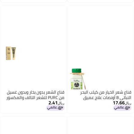
نصة) (كركم)
اع شعر الخيار من كيلب البحر
قناع الشعر بدون بخار وبدون غسيل
النباتي 8 أونصات علاج عميق
من PURC للشعر التالف والمكسور
2.41
17.66
ترطيب والإصلاح والعناية بالشعر
والجاف وزيادة الحجم؛ علاج للشعر؛
ال
ريال
متجعد مع نباتات طبيعية
بلسم