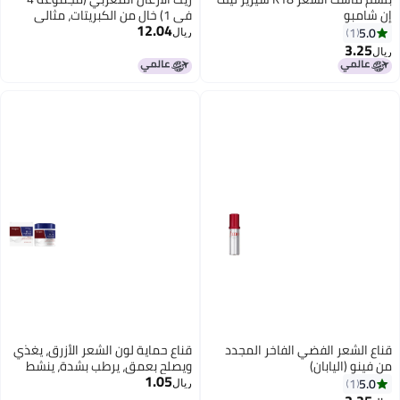
 شامبو
في 1) خالٍ من الكبريتات، مثالي
12.04
للشعر التالف والجاف والمجعد
5.0
1
ريال
والمتطاير - تركيبة مكثفة للشعر
3.25
ال
الناعم/الخفيف، آمن للشعر المصبوغ
والمعالج بالكيراتين.
اع الشعر الفضي الفاخر المجدد
قناع حماية لون الشعر الأزرق، يغذي
فينو (اليابان)
ويصلح بعمق، يرطب بشدة، ينشط
1.05
لون الشعر ونغمة.
5.0
1
ريال