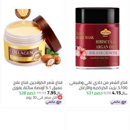
اع الشعر من خادي، نقي وطبيعي
قناع شعر الكولاجين، قناع علاج
100%، بزيت الكركديه والأرغان
عميق 5.1 أونصة سائلة، يقوي
7.95
4.15
6.06
خصم 31%
نعيم الشعر، خالٍ من الكبريتات
11.12
خصم 28%
الشعر ويعزز سهولة التحكم
ال
ريال
أقل سعر في 30 يوم
ارابين - 200 مل.
والمرونة، للشعر الجاف أو التالف،
أقل سعر في 30 يوم
غني بالكولاجين وزيت الأركان والمكا