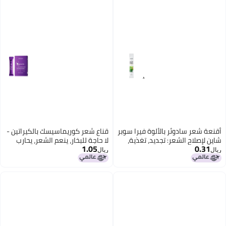
نعة شعر سادوئر بالألوة فيرا سوبر
قناع شعر كوريماسيسك بالكيراتين -
ين لإصلاح الشعر: تجديد، تغذية،
لا حاجة للبخار، ينعم الشعر، يحارب
1.05
0.31
نعيم الشعر للحصول على لمسة
الجفاف والتجاعيد - 10 جرام × 20
ال
ريال
عمة وسهلة. سهولة في
قطعة
شامبو.