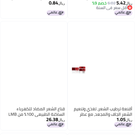
0.84
5.42
6.02
خصم 9%
الكافيار. WYA03-A011-30-YE1
ال
ريال
أقل سعر في السنة
أقل سعر في السنة
نعة ترطيب الشعر، تغذي وتنعيم
قناع الشعر المضاد للكهرباء
شعر الجاف والمجعد، مع عطر
الساكنة الطبيعي 100% من LMB
26.38
1.05
منعش. HG-A03-0751-01، HG-
لمدة دقيقتين 250 مل
ال
ريال
A03-0751-02، و HG-A03-0751-
ة.