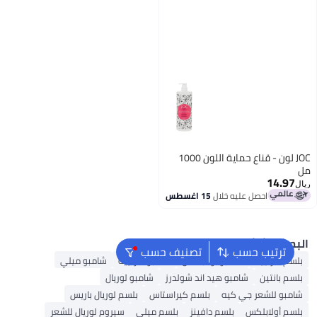
JOC لون - قناع حماية اللون 1000
14.97
ال
احصل عليه خلال
15 اغسطس
بحث الشائع
ترتيب حسب
تصنيف حسب
بلسم غارنييه
شامبو أولابلكس
شامبو غارنييه
شامبو ميلي
بلسم بانتين
شامبو هيد اند شولدرز
شامبو لوريال
شامبو للشعر جي كيه
بلسم كيراستاس
بلسم لوريال باريس
بلسم أولابلكس
بلسم دافينز
بلسم ميلي
سيروم لوريال للشعر