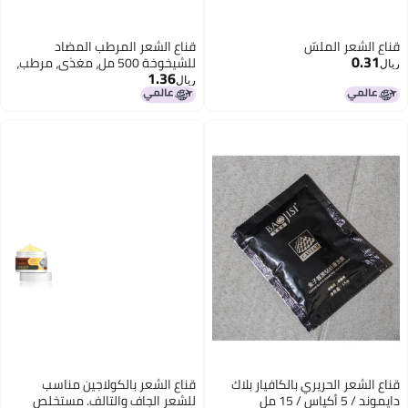
اع الشعر الملسّ
قناع الشعر المرطب المضاد
0.31
للشيخوخة 500 مل، مغذي، مرطب،
ال
1.36
وعلاج لتنعيم الشعر مع خلاصة
ريال
الأحماض الأمينية من عش الطائر
وكريم البروتين
اع الشعر الحريري بالكافيار بلاك
قناع الشعر بالكولاجين مناسب
ند / 5 أكياس / 15 مل
للشعر الجاف والتالف. مستخلص