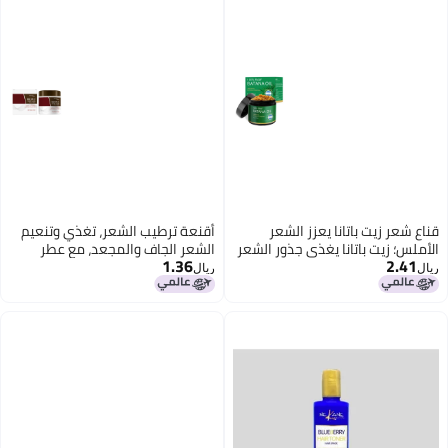
اع شعر زيت باتانا يعزز الشعر
أقنعة ترطيب الشعر، تغذي وتنعيم
أملس؛ زيت باتانا يغذي جذور الشعر
الشعر الجاف والمجعد، مع عطر
1.36
2.41
سم.
منعش. HG-A03-0751-01، HG-
ال
ريال
A03-0751-02، و HG-A03-0751-
03 متاحة.