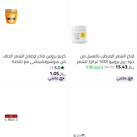
اع الشعر المرطب بالعسل من
كريم بروتين فاخر لإصلاح الشعر الجاف
جود-ريج بروبيو (500 غرام)، للشعر
من سوشيوتشينشي مع خلاصة
15.43
24.12
خصم 36%
جاف والتالف، خالٍ من الكبريتات
الأحماض الأمينية وعش الطيور، قناع
5.0
1
ال
لبارابين وكبريتات لوريل الصوديوم
للشعر 500 مل
1.05
ريال
بريتات لوريث الصوديوم، غني
لعسل والزيوت المغذية.