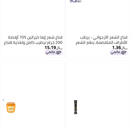
اع الشعر الأرجواني - يرطب
قناع شعر إيفا كيراتين 705 أونصة
أطراف المتقصفة، ينعّم الشعر
200 جرام ترطيب كامل وتغذية لقناع
15.19
1.36
جاف والمجعد بعد التمليس
الشعر
ال
ريال
لصبغ، ويوفر الترطيب.