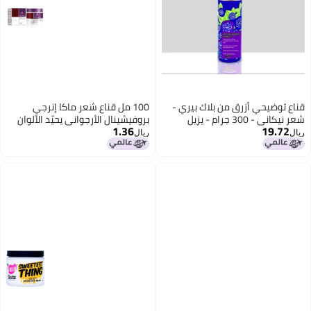
اع توضيحي أزرق من بلاك بيري -
100 مل قناع شعر ماكا إنرجي
شعر نيكاني - 300 جرام - يزيل
بروفيشينال الأرجواني يحيّد الألوان
1.36
19.72
لمسات الصفراء على الشعر
النحاسية والصفراء، مما يخلق شعر
ال
ريال
أشقر والرمادي.
أشقر رمادي فضي لافت للنظر.