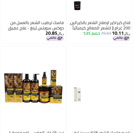
اع كيراكير لإصلاح الشعر بالكيراتين،
ماسك ترطيب الشعر بالعسل من
200 غرام || للشعر المعالج كيميائياً
دوكس سويتس ثينغ - علاج عميق
20.85
10.11
15.63
خصم 35%
لتالف || غني بزيت بذور العنب ||
للشعر الجاف التالف 16 أونصة
ال
ريال
ن على الشعر المصبوغ || خالٍ من
بريتات والبارابين
بلسم ماسك الشعر K18 سيريز ليف
زيت الأرغان المغربي (مجموعة 4