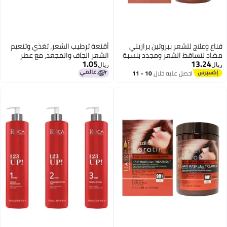
اع وعلاج للشعر ببروتين برازيلي
أقنعة ترطيب الشعر، تغذي وتنعيم
اد لتساقط الشعر ومجدد بنسبة
الشعر الجاف والمجعد، مع عطر
1.05
13.24
99%، 1000 مل - علاج احترافي
منعش. HG-A03-0751-01، HG-
ال
ريال
صلاح عميق وتنعيم الشعر | تركيبة
A03-0751-02، و HG-A03-0751-
احصل عليه خلال
10 - 11
اغسطس
لية من الكبريتات والصوديوم لشعر
03 متاحة.
ي وناعم كالحرير وخالٍ من التجعد