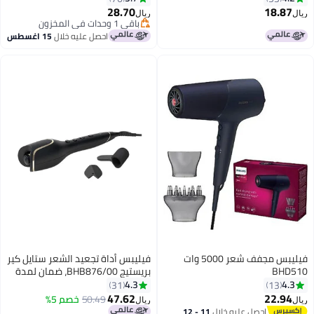
ناعم ولمعان وخالي من التجعد، 5
28.70
18.87
ريال
ريال
ملحقات، 1000 وات أزرق
باقي 1 وحدات في المخزون
باقي 1 وحدات في المخزون
احصل عليه خلال
15 اغسطس
فيليبس مجفف شعر 5000 وات
فيليبس أداة تجعيد الشعر ستايل كير
BHD510
بريستيج BHB876/00، ضمان لمدة
عامين، أسود 11.68*35.56*14.99
4.3
4.3
31
13
سم أسود 11.68*35.56*14.99سم
47.62
22.94
50.49
خصم 5%
ريال
ريال
احصل عليه خلال
11 - 12