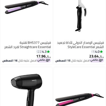
فيليبس الإصدار الدولي لأداة تجعيد
فيليبس BHS377 تقنية
الشعر StyleCare Essential
Straightcare Essential لفرد الشعر
BHB862/03، ضمان لمدة عامين
بتقنية الحماية الحرارية، ألواح
4.3
4.0
22
1
باللون الأسود/الأبيض
مملوءة بالكيراتين، 10 إعدادات
17.96
23.64
ريال
ريال
لدرجة الحرارة
احصل عليه خلال
15 اغسطس
احصل عليه خلال
16 اغسطس