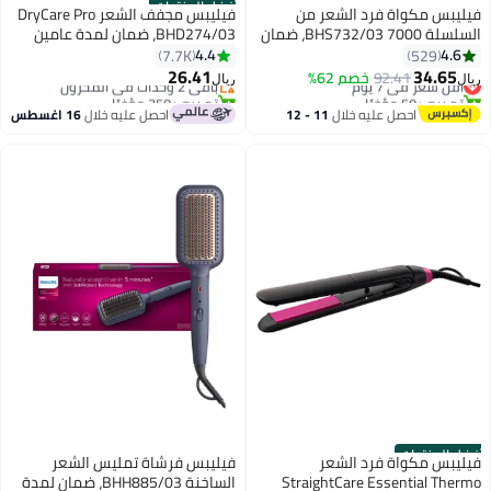
أفضل المنتجات
فيليبس مكواة فرد الشعر من
فيليبس مجفف الشعر DryCare Pro
السلسلة 7000 BHS732/03، ضمان
BHD274/03، ضمان لمدة عامين
لمدة عامين
4.4
4.6
7.7K
529
#27 في كاويات تجعيد الشعر
#4 في مجففات الشعر
26.41
34.65
أقل سعر في 7 يوم
92.41
خصم 62%
باقي 2 وحدات في المخزون
ريال
ريال
تم بيع +50 مؤخرًا
تم بيع +350 مؤخرًا
#27 في كاويات تجعيد الشعر
#4 في مجففات الشعر
احصل عليه خلال
11 - 12
احصل عليه خلال
16 اغسطس
اغسطس
أفضل المنتجات
فيليبس مكواة فرد الشعر
فيليبس فرشاة تمليس الشعر
StraightCare Essential Thermo
الساخنة BHH885/03، ضمان لمدة