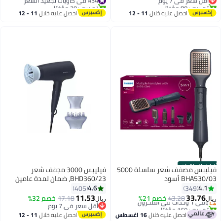
تم بيع +80 مؤخرًا
تم بيع +20 مؤخرًا
#27 في مجففات الشعر
#34 في كاويات تجعيد الشعر
احصل عليه خلال
11 - 12
احصل عليه خلال
11 - 12
اغسطس
اغسطس
أفضل المنتجات
فيليبس مصفف شعر سلسلة 5000
فيليبس 3000 مجفف شعر
BHA530/03 أسود
BHD360/23، ضمان لمدة عامين
4.6
4.1
405
349
#10 في كاويات تجعيد الشعر
11.53
33.76
باقي 1 وحدات في المخزون
43.28
خصم 21%
17.18
خصم 32%
ريال
ريال
تم بيع +160 مؤخرًا
أقل سعر في 7 يوم
#10 في كاويات تجعيد الشعر
أقل سعر في 7 يوم
احصل عليه خلال
16 اغسطس
احصل عليه خلال
11 - 12