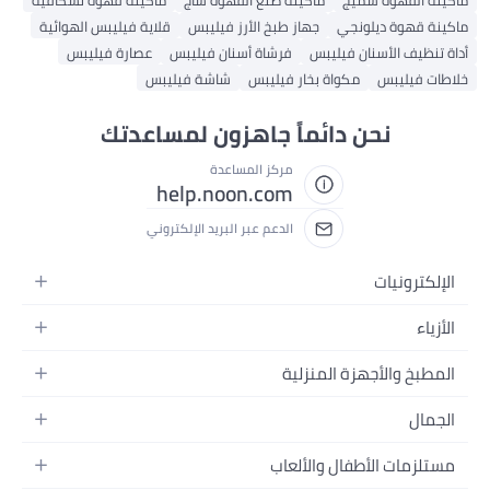
ماكينة القهوة سميج
ماكينة صنع القهوة ساج
ماكينة قهوة نسكافيه
ماكينة قهوة ديلونجي
جهاز طبخ الأرز فيليبس
قلاية فيليبس الهوائية
أداة تنظيف الأسنان فيليبس
فرشاة أسنان فيليبس
عصارة فيليبس
خلاطات فيليبس
مكواة بخار فيليبس
شاشة فيليبس
نحن دائماً جاهزون لمساعدتك
مركز المساعدة
help.noon.com
الدعم عبر البريد الإلكتروني
الإلكترونيات
الجوالات
الأزياء
التابلت
أزياء نسائية
المطبخ والأجهزة المنزلية
اللابتوبات
أزياء رجالية
الحمام
الأجهزة المنزلية
الجمال
أزياء البنات
ديكور البيت
الكاميرات
العطور
أزياء الأولاد
مستلزمات الأطفال والألعاب
المطبخ والسفرة
التلفزيونات
المكياج