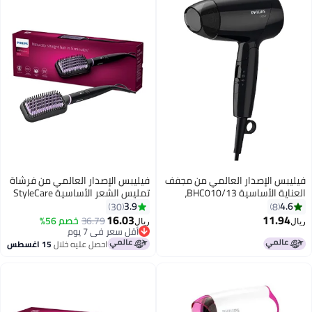
فيليبس الإصدار العالمي من مجفف
فيليبس الإصدار العالمي من فرشاة
العناية الأساسية BHC010/13،
تمليس الشعر الأساسية StyleCare
ضمان لمدة عامين باللون الأسود
مع 2 دبوس BHH880/00 أسود/
3.9
4.6
30
8
أرجواني أسود/أرجواني
16.03
11.94
36.79
خصم 56%
ريال
ريال
أقل سعر في 7 يوم
أقل سعر في 7 يوم
احصل عليه خلال
15 اغسطس