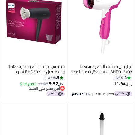
فيليبس مجفف الشعر Drycare
فيليبس مجفف شعر بقدرة 1600
Essential BHD003/03، ضمان لمدة
وات موديل BHD30210 أسود
عامين باللون الوردي/الأبيض وردي/
4.5
4.4
145
36
أبيض
9.52
11.94
11.45
خصم 16%
ريال
ريال
أقل سعر في السنة
أقل سعر في السنة
احصل عليه خلال
16 اغسطس