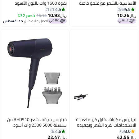
الأساسية بالشعر مع فتحةٍ خاصة
بقوة 1600 وات باللون الأسود
أسود
4.5
4.5
121
55
10.93
10.26
16.14
خصم 32%
ريال
ريال
احصل عليه خلال
15 اغسطس
فيليبس مكواة ستايل كير متعددة
فيليبس مجفف شعر BHD510 من
الاستخدامات لفرد الشعر وتجعيده
سلسلة 5000 2300 وات أسود
أسود/بنفسجي 30x80مم
4.6
3.0
6
5
22.47
42.55
ريال
ريال