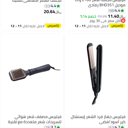
مجفف الشعر الأساسي بتقنية
موديل BHD351 رمادي
ثيرمو بروتكت أسود/وردي
4.4
33
4.4
98
20.64
ريال
11.40
13.26
خصم 14%
ريال
أقل سعر في 30 يوم
أقل سعر في 30 يوم
احصل عليه خلال
11 - 12
احصل عليه خلال
11 - 12
اغسطس
اغسطس
فيليبس جهاز فرد الشعر إيسنشال
فيليبس مصفف شعر هوائي
كير أسود/فضي
لتسريحات شعر متعددة مع تقنية
توزيع الحرارة للحصول على شعر
3.7
4.2
76
53