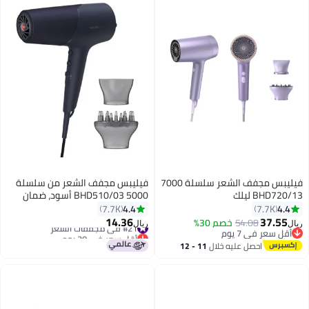
فيليبس مجفف الشعر سلسلة 7000
فيليبس مجفف الشعر من سلسلة
BHD720/13 ليلك
5000 BHD510/03 أسود، ضمان
لمدة عامين باللون الأسود أسود
4.4
4.4
7.7K
7.7K
14.36
37.55
54.08
خصم 30%
#21 في مجففات الشعر
ريال
ريال
أقل سعر في 7 يوم
أقل سعر في 30 يوم
أقل سعر في 7 يوم
#21 في مجففات الشعر
احصل عليه خلال
11 - 12
اغسطس