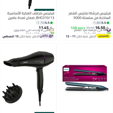
أفضل المنتجات
فيليبس فرشاة تمليس الشعر
فيليبس مجفف العناية الأساسية
الساخنة من سلسلة 5000
BHC010/13، ضمان لمدة عامين
BHH730/03، ضمان لمدة عامين
أسود
4.4
4.4
7.7K
1.8K
#2 في مجففات الشعر
11.45
16.50
#6 في فرشاة فرد الشعر
39.66
خصم 58%
باقي 8 وحدات في المخزون
ريال
ريال
تم بيع +90 مؤخرًا
تم بيع +520 مؤخرًا
#6 في فرشاة فرد الشعر
#2 في مجففات الشعر
احصل عليه خلال
11 - 12
احصل عليه خلال
15 اغسطس
اغسطس