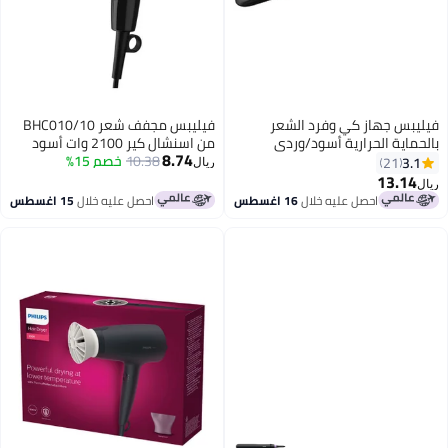
فيليبس جهاز كي وفرد الشعر
فيليبس مجفف شعر BHC010/10
بالحماية الحرارية أسود/وردي
من اسنشال كير 2100 وات أسود
8.74
10.38
خصم 15%
3.1
21
ريال
13.14
ريال
احصل عليه خلال
16 اغسطس
احصل عليه خلال
15 اغسطس