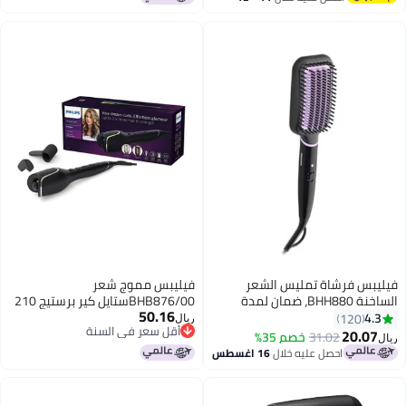
اغسطس
فيليبس فرشاة تمليس الشعر
فيليبس مموج شعر
الساخنة BHH880، ضمان لمدة
BHB876/00ستايل كير برستيج 210
50.16
عامين
درجة أسود
4.3
120
ريال
أقل سعر في السنة
20.07
31.02
خصم 35%
ريال
أقل سعر في السنة
احصل عليه خلال
16 اغسطس