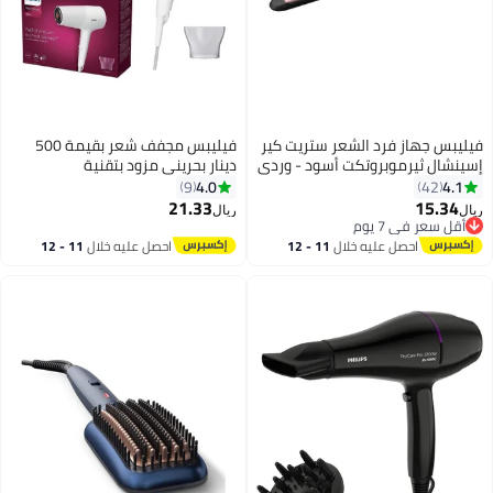
فيليبس جهاز فرد الشعر ستريت كير
فيليبس مجفف شعر بقيمة 500
إسينشال ثيرموبروتكت أسود - وردي
دينار بحريني مزود بتقنية
38.6سم
ThermoProtect والتجفيف السريع
4.0
4.1
9
42
بقدرة 2100 وات
21.33
15.34
ريال
ريال
أقل سعر في 7 يوم
أقل سعر في 7 يوم
احصل عليه خلال
11 - 12
احصل عليه خلال
11 - 12
اغسطس
اغسطس