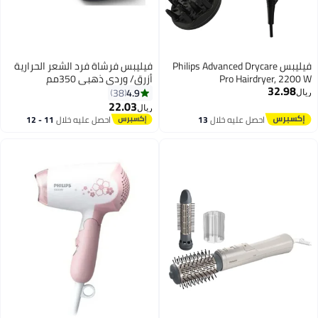
فيليبس Philips Advanced Drycare
فيليبس فرشاة فرد الشعر الحرارية
Pro Hairdryer, 2200 W
أزرق/ وردي ذهبي 350مم
32.98
4.9
38
ريال
22.03
ريال
احصل عليه خلال
13
احصل عليه خلال
11 - 12
اغسطس
اغسطس