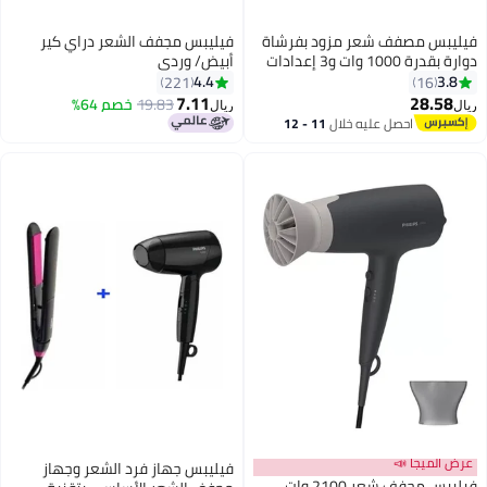
فيليبس مصفف شعر مزود بفرشاة
فيليبس مجفف الشعر دراي كير
دوارة بقدرة 1000 وات و3 إعدادات
أبيض/ وردي
للحرارة متعدد الألوان
4.4
3.8
221
16
7.11
28.58
19.83
خصم 64%
ريال
ريال
احصل عليه خلال
11 - 12
اغسطس
عرض الميجا 📣
فيليبس جهاز فرد الشعر وجهاز
فيليبس مجفف شعر 2100 وات