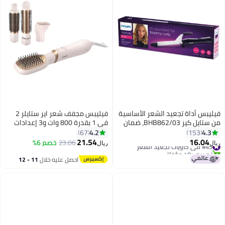
فيليبس أداة تجعيد الشعر الأساسية
فيليبس مجفف شعر اير ستايلر 2
من ستايل كير BHB862/03، ضمان
في 1 بقدرة 800 وات و3 إعدادات
لمدة عامين
باللون الوردي/الذهبي
4.2
4.3
67
153
21.54
16.04
#45 في كاويات تجعيد الشعر
23.06
خصم 6%
ريال
ريال
تم بيع +40 مؤخرًا
#45 في كاويات تجعيد الشعر
احصل عليه خلال
11 - 12
اغسطس