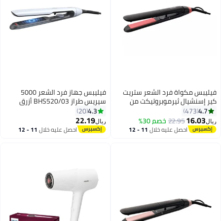
فيليبس مكواة فرد الشعر ستريت
فيليبس جهاز فرد الشعر 5000
كير إسنشيال ثيرموبروتيكت من
سيريس طراز BHS520/03 أزرق
فيليبس، 6 إعدادات لدرجة الحرارة
2.5*10.5سم
4.3
4.7
20
473
تصل إلى 230 درجة مئوية.
22.19
16.03
22.95
خصم 30%
ريال
ريال
BHS376/03 متعدد الألوان 21.9سم
احصل عليه خلال
11 - 12
احصل عليه خلال
11 - 12
اغسطس
اغسطس