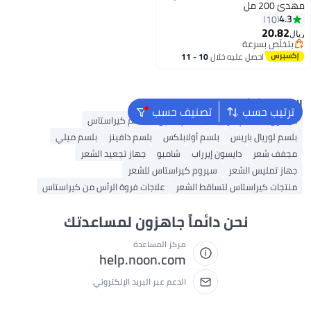
مهدئ 200 مل
4.3
10
20.82
ريال
بتخلّص بسرعة
بتخلّص بسرعة
احصل عليه خلال
10 - 11
اغسطس
البحث الشائع
ترتيب حسب
تصنيف حسب
دايسون
بلسم غارنييه
بلسم بانتين
بلسم كيراستاس
بلسم لوريال باريس
بلسم أولابلكس
بلسم دافينز
بلسم ميلي
مجفف شعر
دايسون إيرراب
شامبو
جهاز تجعيد الشعر
جهاز تمليس الشعر
سيروم كيراستاس للشعر
منتجات كيراستاس لتساقط الشعر
علاجات فروة الرأس من كيراستاس
نحن دائماً جاهزون لمساعدتك
مركز المساعدة
help.noon.com
الدعم عبر البريد الإلكتروني