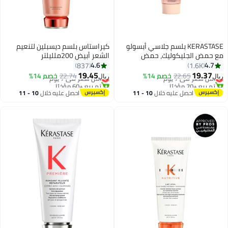
KERASTASE بلسم جلاسي أبسولو
كيراستاس بلسم ديسبلين لتنعيم
مع حمض الجليكوليك، حمض
الشعر أبيض 200ملليلتر
الهيالورونيك والورد البري في الزيت
4.6
4.7
837
1.6K
#8 في بلسم الشعر
#11 في بلسم الشعر
250 مل
19.45
19.37
22.65
خصم 14%
22.74
خصم 14%
أقل سعر في 7 يوم
أقل سعر في 7 يوم
ريال
ريال
تم بيع +70 مؤخرًا
تم بيع +60 مؤخرًا
#8 في بلسم الشعر
#11 في بلسم الشعر
احصل عليه خلال
10 - 11
احصل عليه خلال
10 - 11
اغسطس
اغسطس