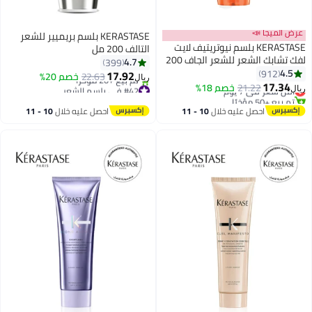
عرض الميجا 📣
KERASTASE بلسم بريميير للشعر
KERASTASE بلسم نيوتريتيف لايت
التالف 200 مل
لفك تشابك الشعر للشعر الجاف 200
4.7
399
#42 في بلسم الشعر
مل
4.5
912
17.92
22.63
خصم 20%
#13 في بلسم الشعر
تم بيع +20 مؤخرًا
ريال
17.34
21.22
خصم 18%
أقل سعر في 7 يوم
#42 في بلسم الشعر
ريال
تم بيع +50 مؤخرًا
#13 في بلسم الشعر
احصل عليه خلال
10 - 11
احصل عليه خلال
10 - 11
اغسطس
اغسطس