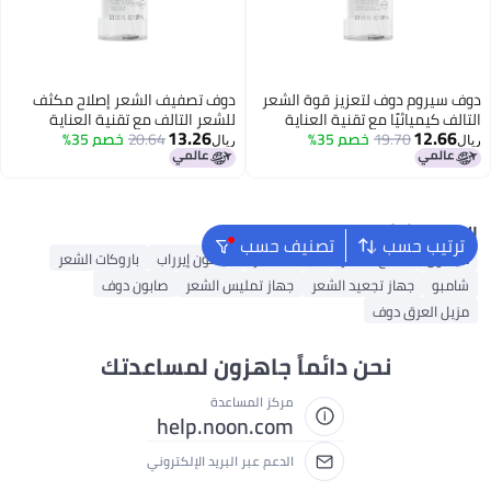
دوف سيروم دوف لتعزيز قوة الشعر
دوف تصفيف الشعر إصلاح مكثف
التالف كيميائيًا مع تقنية العناية
للشعر التالف مع تقنية العناية
13.26
12.66
19.70
خصم 35%
بالبروتين الحيوي ومركب الببتيد 3.3
20.64
خصم 35%
بالبروتين الحيوي وسيروم الأمينو 3.3
ريال
ريال
أونصة سائلة
أونصة سائلة
البحث الشائع
ترتيب حسب
تصنيف حسب
دايسون
شمع الشعر
مجفف شعر
دايسون إيرراب
باروكات الشعر
شامبو
جهاز تجعيد الشعر
جهاز تمليس الشعر
صابون دوف
مزيل العرق دوف
نحن دائماً جاهزون لمساعدتك
مركز المساعدة
help.noon.com
الدعم عبر البريد الإلكتروني