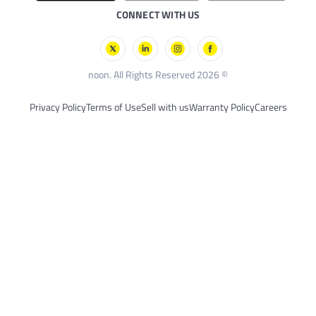
د
CONNECT WITH US
Privacy Policy
Terms of Use
Sell with us
Warra