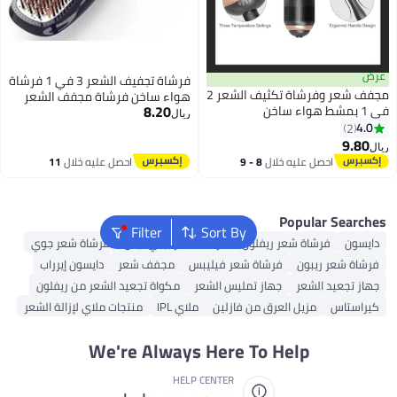
فرشاة تجفيف الشعر 3 في 1 فرشاة
مجفف شعر وفرشاة تكثيف الشعر 2
هواء ساخن فرشاة مجفف الشعر
8.20
مشط الشعر فرشاة شعر كهربائية
ريال
بخطوة واحدة مكواة فرد الشعر
(ذهبي)
ل
8 - 9
احصل عليه خلال
11
اغسطس
Filter
Sort By
فلون
فرشاة شعر بيبي ليس
فرشاة شعر جوي
اة شعر فيليبس
مجفف شعر
دايسون إيرراب
ز تمليس الشعر
مكواة تجعيد الشعر من ريفلون
 من فازلين
ملاي IPL
منتجات ملاي لإزالة الشعر
We're Always Here To
HELP CENTER