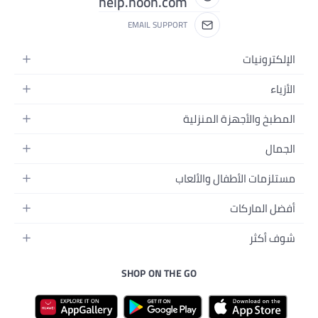
help.noon.com
EMAIL SUPPORT
منزلية
والألعاب
ل
سم
SHOP ON THE GO
رونية
ي
الأليفة
جال
رات
لصحية