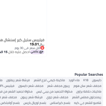
فيليبس ستيل كير إسنشال هي
19.01
ريال
أقل سعر في 30 يوم
أقل سعر في 30 يوم
احصل عليه خلال
15 اغسطس
Popular Searches
دايسون
K18
ماء الورد
ماكينة كيمي لنزع الشعر
فرشاة شعر ريفلون
ما
مجفف شعر سان هوم
ريبون مجفف شعر
مجفف شعر دايسون
فيليبس IPL
ماكينات حلاقة براون
مكواة التجعيد من بيبي ليس
مكواة تجعيد الشعر من في
ريمنجتون مملس الشعر
مجفف شعر جوي
فرشاة شعر ريبون
مجفف شعر ف
شامبو للشعر جي كيه
بلسم كيراستاس
بلسم لوريال باريس
بلسم أولابلكس