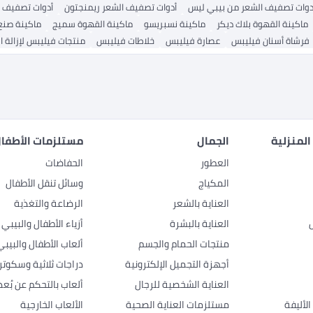
دوات تصفيف الشعر من بيبي ليس
أدوات تصفيف الشعر ريمنجتون
أدوات تصفيف ا
ماكينة القهوة بلاك ديكر
ماكينة نسبريسو
ماكينة القهوة سميج
ماكينة صنع
فرشاة أسنان فيليبس
عصارة فيليبس
خلاطات فيليبس
منتجات فيليبس لإزالة ا
المنزلية
الجمال
مستلزمات الأطفال
العطور
الحفاضات
المكياج
وسائل تنقل الأطفال
العناية بالشعر
الرضاعة والتغذية
العناية بالبشرة
أزياء الأطفال والبيبي
منتجات الحمام والجسم
ألعاب الأطفال والبيبي
أجهزة التجميل الإلكترونية
دراجات ثلاثية وسكوتر
العناية الشخصية للرجال
ألعاب بالتحكم عن بُعد
لأليفة
مستلزمات العناية الصحية
الألعاب الخارجية