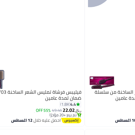
 الساخنة من سلسلة
ضمان لمدة عامين
4.4
1.8K
#14 في فرشاة فرد الشعر
22.02
باقي 2 وحدات في المخزون
49.46
55% OFF
ريال
تم بيع +20 مؤخرًا
#14 في فرشاة فرد الشعر
احصل عليه خلال
12 اغسطس