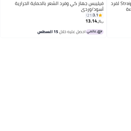
فيليبس BHS377 تقنية Straightcare Essential لفرد
فيليبس جهاز كي وفرد الشعر بالحماية الحرارية
ءة
أسود/وردي
3.1
21
13.14
ريال
احصل عليه خلال
15 اغسطس