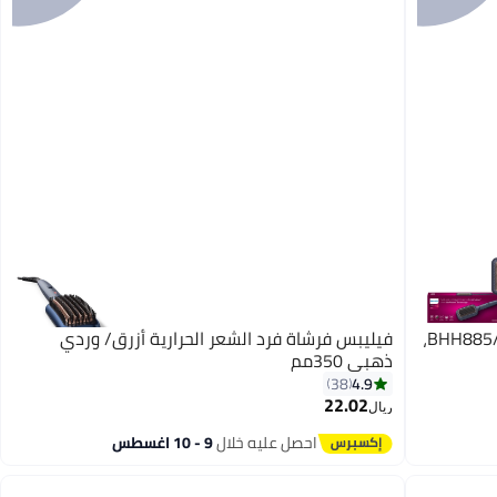
فيليبس فرشاة تمليس الشعر الساخنة BHH885/03،
فيليبس فرشاة فرد الشعر الحرارية أزرق/ وردي
ذهبي 350مم
4.9
38
22.02
ريال
احصل عليه خلال
9 - 10 اغسطس