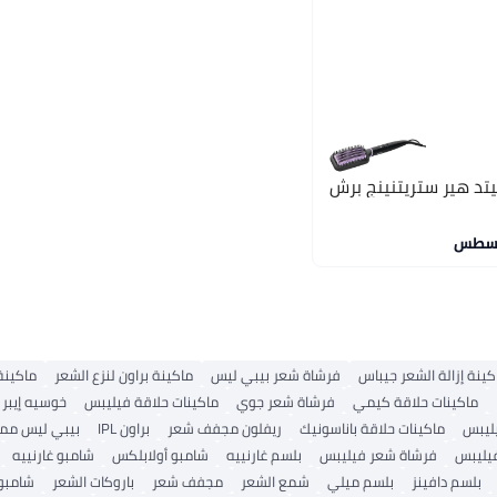
تد هير ستريتنينج برش
كينة إزالة الشعر جيباس
فرشاة شعر بيبي ليس
ماكينة براون لنزع الشعر
ماكينة
ماكينات حلاقة كيمي
فرشاة شعر جوي
ماكينات حلاقة فيليبس
خوسيه إيبر 
ليبس
ماكينات حلاقة باناسونيك
ريفلون مجفف شعر
براون IPL
بيبي ليس مم
يليبس
فرشاة شعر فيليبس
بلسم غارنييه
شامبو أولابلكس
شامبو غارنييه
بلسم دافينز
بلسم ميلي
شمع الشعر
مجفف شعر
باروكات الشعر
شامبو