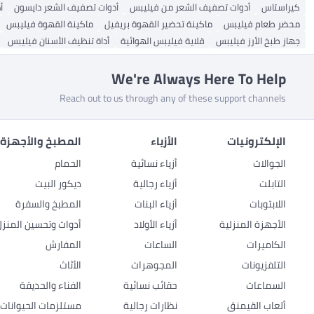
كيراستاس
أدوات تصفيف الشعر من فيليبس
أدوات تصفيف الشعر دايسون
أ
محضر طعام فيليبس
ماكينة تحضير القهوة بريفيل
ماكينة القهوة فيليبس
جهاز طبخ الأرز فيليبس
قلاية فيليبس الهوائية
أداة تنظيف الأسنان فيليبس
We're Always Here To Help
Reach out to us through any of these support channels
الإلكترونيات
الأزياء
المطبخ والأجهزة 
الجوالات
أزياء نسائية
الحمام
التابلت
أزياء رجالية
ديكور البيت
اللابتوبات
أزياء البنات
المطبخ والسفرة
الأجهزة المنزلية
أزياء الأولاد
أدوات وتحسين المنزل
الكاميرات
الساعات
المفارش
التلفزيونات
المجوهرات
الأثاث
السماعات
حقائب نسائية
الفناء والحديقة
ألعاب القيمنق
نظارات رجالية
مستلزمات الحيوانات ا