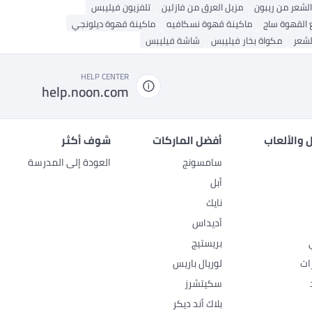
لشعر من ريبون
مزيل العرق من فازلين
تلفزيون فيليبس
 القهوة ساج
ماكينة قهوة نسكافيه
ماكينة قهوة ديلونجي
لشعر
مكواة بخار فيليبس
شاشة فيليبس
HELP CENTER
help.noon.com
 والألعاب
أفضل الماركات
شوف أكثر
سامسونج
العودة إلى المدرسة
أبل
نايك
أديداس
بريستيج
ات
لوريال باريس
سكيتشرز
بلاك أند ديكر