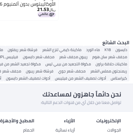
الأوكاليبتوس بدون ألمنيوم 2.6 أونصة 3 قطع
21.53
ريال
البحث الشائع
دايسون
K18
ماء الورد
ماكينة كيمي لنزع الشعر
فرشاة شعر ريفلون
ما
مجفف شعر سان هوم
ريبون مجفف شعر
مجفف شعر دايسون
فيليبس IPL
ماكينات حلاقة براون
مكواة التجعيد من بيبي ليس
مكواة تجعيد الشعر من في
ريمنجتون مملس الشعر
مجفف شعر جوي
فرشاة شعر ريبون
مجفف شعر ف
كيراستاس
أدوات تصفيف الشعر من فيليبس
أدوات تصفيف الشعر دايسون
أ
نحن دائماً جاهزون لمساعدتك
تواصل معنا من خلال أي من قنوات الدعم التالية:
الإلكترونيات
الأزياء
المطبخ والأجهزة 
الجوالات
أزياء نسائية
الحمام