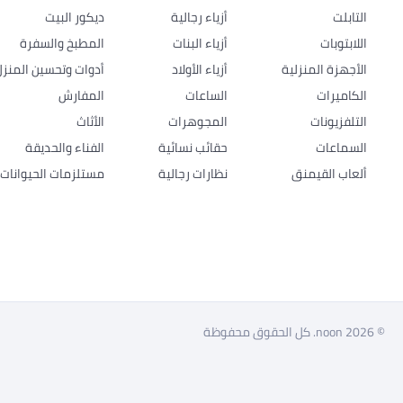
التابلت
أزياء رجالية
ديكور البيت
اللابتوبات
أزياء البنات
المطبخ والسفرة
الأجهزة المنزلية
أزياء الأولاد
أدوات وتحسين المنزل
الكاميرات
الساعات
المفارش
التلفزيونات
المجوهرات
الأثاث
السماعات
حقائب نسائية
الفناء والحديقة
ألعاب القيمنق
نظارات رجالية
مستلزمات الحيوانات ا
© 2026 noon. كل الحقوق محفوظة