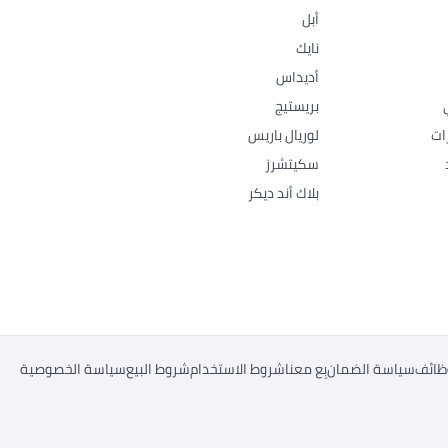
أبل
نايك
أديداس
بريستيج
ات
لوريال باريس
سكيتشرز
بلاك أند ديكر
ظائف
سياسة الضمان
بِع معنا
شروط الاستخدام
شروط البيع
سياسة الخصوصية