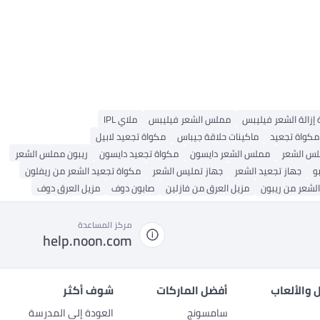
 إزالة الشعر فيليبس
مملس الشعر فيليبس
ملاي IPL
مكواة تجعيد
ماكينات حلاقة جيباس
مكواة تجعيد لابيل
لس الشعر
مملس الشعر دايسون
مكواة تجعيد دايسون
ريبون مملس الشعر
و
جهاز تجعيد الشعر
جهاز تمليس الشعر
مكواة تجعيد الشعر من ريفلون
لشعر من ريبون
مزيل العرق من فازلين
صابون دوف
مزيل العرق دوف
مركز المساعدة
help.noon.com
 والألعاب
أفضل الماركات
شوف أكثر
سامسونج
العودة إلى المدرسة