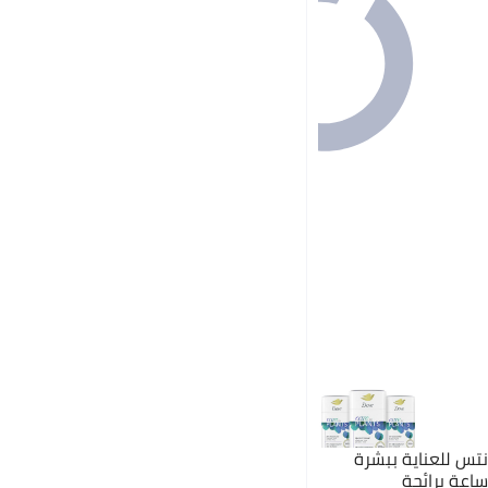
لانتس للعناية ببشرة
إبط وحماية دائمة لمدة 24 ساعة برائحة