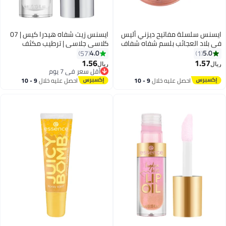
ايسنس سلسلة مفاتيح ديزني أليس
ايسنس زيت شفاه هيدرا كيس | 07
في بلاد العجائب بلسم شفاه شفاف
كلاسي جلاسي | ترطيب مكثف
01
ولمسة لامعة | مدعوم بحمض
4.0
5.0
57
1
الهيالورونيك وفيتامين E وزيت
1.56
1.57
ريال
ريال
الجوجوبا | نباتي وخالي من القسوة |
أقل سعر في 7 يوم
أقل سعر في 7 يوم
لمسة شفاه غير لزجة
احصل عليه خلال
9 - 10
احصل عليه خلال
9 - 10
اغسطس
اغسطس