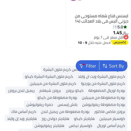
ايسنس قناع شفاه مستوحى من
ديزني أليس في بلاد العجائب (14
جرام)
5.0
1
1.45
ريال
أقل سعر في 7 يوم
باقي 1 وحدات في المخزون
احصل عليه خلال
9 - 10
أقل سعر في 7 يوم
اغسطس
Popular Searches
Filter
Sort By
ملمع شفاه
أحمر شفاه
نيكس كريم ملون البشرة
كريم ملون البشرة ويت ان وايلد
كريم ملون البشرة البشرة كيكو
كريم ملون البشرة من بورجوا
كريم ملون البشرة من ميبيلين
بودرة لوريال المضغوطة
كيكو برونزر
برونزر شيغلام
ريميل لندن برونزر
بودرة مضغوطة من ميبيلين
بودرة مضغوطة من كيكو
بودرة مضغوطة ريفوليوشن
بلاش إيسنس
حمرة ريفوليوشن
برونزر ماكس فاكتور
بودرة مضغوطة من ريميل لندن
كريم أساس ماك
كونسيلر ميبيلين
هايلايتر كيكو
هايلايتر جولدن روز
هايلايتر ويد إن وايلد
كريم أساس لوريال
كونسيلر نيكس
هايلايتر ريفوليوشن