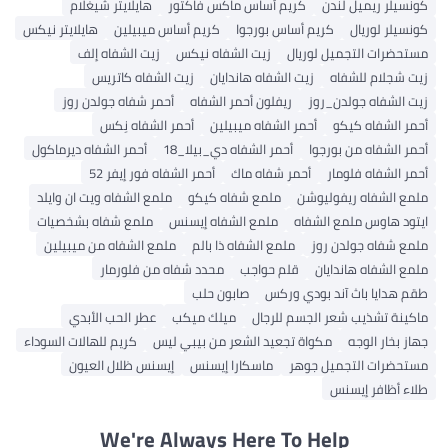
كونسيلر ريميل لندن
كريم أساس ماكس فاكتور
هايلايتر شيغلام
كونسيلر لوريال
كريم أساس بورجوا
كريم أساس ميبيلين
هايلايتر نيكس
مستحضرات التجميل لوريال
زيت الشفاه نيكس
زيت الشفاه إلف
زيت شجلام للشفاه
زيت الشفاه هاندايان
زيت الشفاه كاتريس
زيت الشفاه جولدن_روز
ريفلون أحمر الشفاه
أحمر شفاه جولدن روز
أحمر الشفاه كيكو
أحمر الشفاه ميبيلين
أحمر الشفاه نِكس
أحمر الشفاه من بورجوا
أحمر الشفاه دي_بيلا_18
أحمر الشفاه ديرماكول
أحمر الشفاه فلومار
أحمر شفاه ماك
أحمر الشفاه فور إيفر 52
ملمع الشفاه ريفوليوشن
ملمع شفاه كيكو
ملمع الشفاه ويت ان وايلد
ايتود هاوس ملمع الشفاه
ملمع الشفاه إيسنس
ملمع شفاه بشخصيات
ملمع شفاه جولدن روز
ملمع الشفاه ذا بالم
ملمع الشفاه من ميبيلين
ملمع الشفاه هاندايان
قلم حواجب
محدد شفاه من فلورمار
طقم هدايا باث آند بودي وركس
صابون حلب
ماكينة تشذيب شعر الجسم للرجال
ميلك ميكب
عطر الحب الأبدي
جهاز بخار الوجه
مكواة تجعيد الشعر من بيبي ليس
كريم للهالات السوداء
مستحضرات التجميل جوهر
ماسكارا إيسنس
إيسنس ظلال العيون
طلاء أظافر إيسنس
We're Always Here To Help