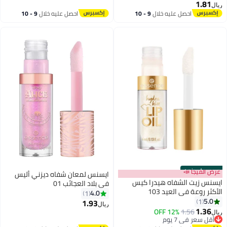
1.81
ريال
احصل عليه خلال
9 - 10
احصل عليه خلال
9 - 10
اغسطس
اغسطس
حصري على نون
عرض الميجا 📣
ايسنس لمعان شفاه ديزني أليس
ايسنس زيت الشفاه هيدرا كيس
في بلاد العجائب 01
الأكثر روعة في العيد 103
4.0
1
5.0
1
1.93
ريال
1.36
12% OFF
1.56
ريال
أقل سعر في 7 يوم