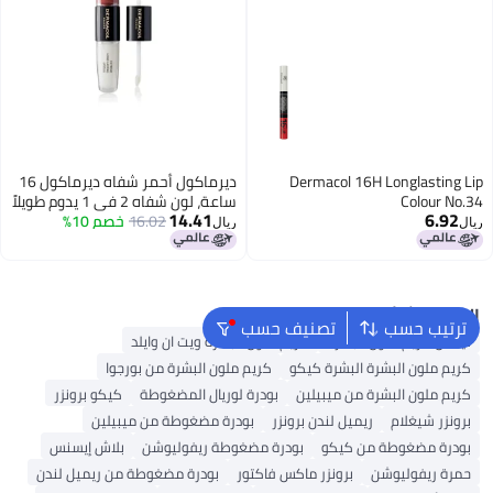
Dermacol 16H Longlasting Lip
ديرماكول أحمر شفاه ديرماكول 16
Colour No.34
ساعة، لون شفاه 2 في 1 يدوم طويلاً
14.41
6.92
للغاية، رقم 33
16.02
خصم 10%
ريال
ريال
البحث الشائع
ترتيب حسب
تصنيف حسب
نيكس كريم ملون البشرة
كريم ملون البشرة ويت ان وايلد
كريم ملون البشرة البشرة كيكو
كريم ملون البشرة من بورجوا
كريم ملون البشرة من ميبيلين
بودرة لوريال المضغوطة
كيكو برونزر
برونزر شيغلام
ريميل لندن برونزر
بودرة مضغوطة من ميبيلين
بودرة مضغوطة من كيكو
بودرة مضغوطة ريفوليوشن
بلاش إيسنس
حمرة ريفوليوشن
برونزر ماكس فاكتور
بودرة مضغوطة من ريميل لندن