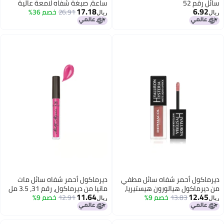
سائل رقم 52
ساعة، صبغة شفاه لامعة عالية
17.18
6.92
26.91
خصم 36%
الصبغة، ملمع شفاه مزدوج
ريال
ريال
المرحلة، منتجات مكياج شفاه
19
مقاومة للتقبيل بلمسة نهائية غير
لامعة ولامعة، رقم 26، هيرويك
شيك
ديرماكول أحمر شفاه سائل مطفي
ديرماكول أحمر شفاه سائل مات
من ديرماكول هيالورون هيستيريا،
مانيا من ديرماكول، رقم 31، 3.5 مل
11.64
12.45
رقم 5، 4.5 مل
13.83
خصم 9%
12.91
خصم 9%
ريال
ريال