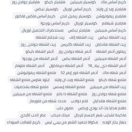
كريم أساس ماك
كونسيلر ميبيلين
هايلايتر كيكو
هايلايتر جولدن روز
هايلايتر ويد إن وايلد
كريم أساس لوريال
كونسيلر نيكس
هايلايتر ريفوليوشن
كونسيلر ريميل لندن
كريم أساس ماكس فاكتور
هايلايتر شيغلام
كونسيلر لوريال
كريم أساس بورجوا
كريم أساس ميبيلين
هايلايتر نيكس
مستحضرات التجميل لوريال
زيت الشفاه نيكس
زيت الشفاه إلف
زيت شجلام للشفاه
زيت الشفاه هاندايان
زيت الشفاه كاتريس
زيت الشفاه جولدن_روز
ريفلون أحمر الشفاه
أحمر شفاه جولدن روز
أحمر الشفاه كيكو
أحمر الشفاه ميبيلين
أحمر الشفاه نِكس
أحمر الشفاه من بورجوا
أحمر الشفاه دي_بيلا_18
أحمر الشفاه ديرماكول
أحمر الشفاه فلومار
أحمر شفاه ماك
أحمر الشفاه فور إيفر 52
ملمع الشفاه ريفوليوشن
ملمع شفاه كيكو
ملمع الشفاه ويت ان وايلد
ايتود هاوس ملمع الشفاه
زيت الشفاه من ميبيلين
ملمع الشفاه إيسنس
ملمع شفاه بشخصيات
ملمع شفاه جولدن روز
ملمع الشفاه ذا بالم
ملمع الشفاه من ميبيلين
ملمع الشفاه هاندايان
قلم حواجب
محدد شفاه من فلورمار
طقم هدايا باث آند بودي وركس
صابون حلب
ماكينة تشذيب شعر الجسم للرجال
ميلك ميكب
عطر الحب الأبدي
جهاز بخار الوجه
مكواة تجعيد الشعر من بيبي ليس
كريم للهالات السوداء