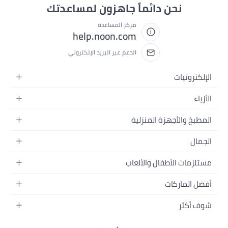
نحن دائماً جاهزون لمساعدتك
مركز المساعدة
help.noon.com
الدعم عبر البريد الإلكتروني
الإلكترونيات
الجوالات
الأزياء
التابلت
أزياء نسائية
المطبخ والأجهزة المنزلية
اللابتوبات
أزياء رجالية
الحمام
الأجهزة المنزلية
الجمال
أزياء البنات
ديكور البيت
الكاميرات
العطور
أزياء الأولاد
مستلزمات الأطفال والألعاب
المطبخ والسفرة
التلفزيونات
المكياج
الساعات
الحفاضات
أدوات وتحسين المنزل
السماعات
أفضل الماركات
العناية بالشعر
المجوهرات
وسائل تنقل الأطفال
المفارش
ألعاب القيمنق
سامسونج
العناية بالبشرة
شوف أكثر
حقائب نسائية
الرضاعة والتغذية
الأثاث
أبل
منتجات الحمام والجسم
نظارات رجالية
العودة إلى المدرسة
أزياء الأطفال والبيبي
الفناء والحديقة