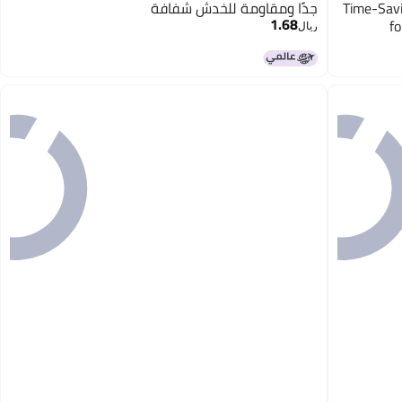
Time-Savi
جدًا ومقاومة للخدش شفافة
1.68
f
ريال