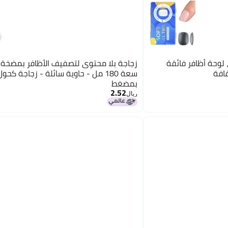
 لوحة أظافر فائقة
زجاجة بلا محتوى لتصفيف الأظافر بمضخة 
افة
سعة 180 مل - حاوية سائلة - زجاجة كحو
بمضغط
2.52
ريال