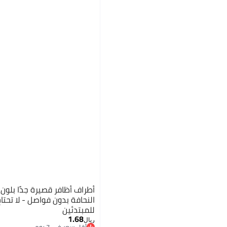
أطراف أظافر قصيرة جدًا بلو
النحافة بدون فواصل - لا تحت
للمبتدئين
1.68
ريال