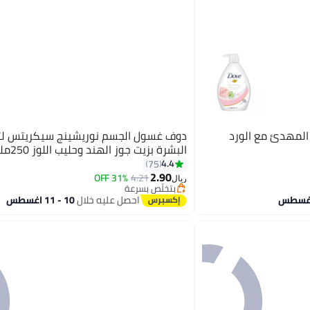
 المهدئ مع الورد
دوف غسول الجسم نوريشينج سيكريتس لت
البشرة بزيت جوز الهند وحليب اللوز 250ملليلتر
4.4
75
2.90
31% OFF
4.21
ريال
بتخلّص بسرعة
تم بيع +40 مؤخرًا
احصل عليه خلال
10 - 11 اغسطس
بتخلّص بسرعة