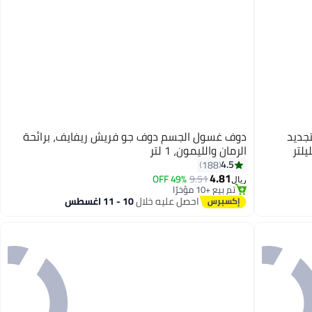
جديد
دوف غسول الجسم دوف جو فريش ريفايف، برائحة
الرمان والليمون، 1 لتر
4.5
188
أقل سعر في 30 يوم
4.81
بتخلّص بسرعة
49% OFF
9.51
ريال
تم بيع +10 مؤخرًا
أقل سعر في 30 يوم
احصل عليه خلال
10 - 11 اغسطس