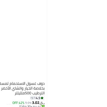
دوف غسول الاستحمام لمسة ا
بخلاصة الخيار والشاي الأخضر 
الترطيب 500ملليلتر
4.5
97
أقل سعر في 7 يوم
3.02
باقي 3 وحدات في المخزون
42% OFF
5.24
ريال
تم بيع +30 مؤخرًا