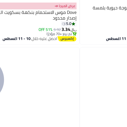
عرض الميجا 📣
جة حيوية بلمسة
Dove موس الاستحمام بنكهة بسكويت ال
إصدار محدود
5.0
3
#49 في مستحضرات غسل الجسم
3.34
أقل سعر في 30 يوم
51% OFF
6.92
ريال
تم بيع +70 مؤخرًا
#49 في مستحضرات غسل الجسم
احصل عليه خلال
10 - 11 اغسطس