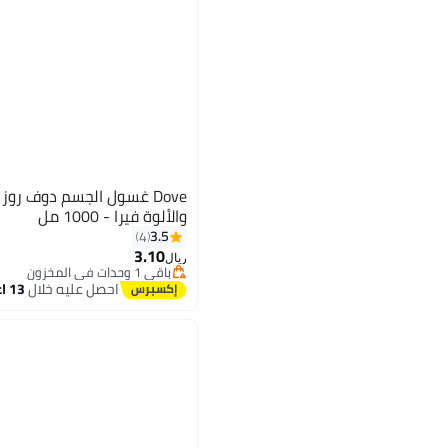
Dove غسول الجسم دوف روز
والألوة فيرا - 1000 مل
3.5
4
3.10
ريال
باقي 1 وحدات في المخزون
تم بيع +20 مؤخرًا
احصل عليه خلال
13 اغسطس
باقي 1 وحدات في المخزون