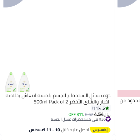
دوف سائل الاستحمام للجسم بلمسة انتعاش بخلاصة
محدود من
الخيار والشاي الأخضر 500ml Pack of 2
4.5
11
4.54
31% OFF
6.62
ريال
#36 في مستحضرات غسل الجسم
تم بيع +20 مؤخرًا
#36 في مستحضرات غسل الجسم
احصل عليه خلال
10 - 11 اغسطس