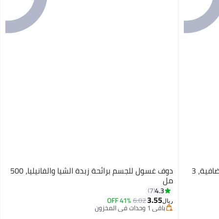
دوف غسول الجسم دوف للرجال للعناية الإضافية، 3
دوف غسول للجسم برائحة زبدة الشيا والفانيليا، 500
مل
4.3
7
3.55
41% OFF
6.02
ريال
باقي 1 وحدات في المخزون
تم بيع +20 مؤخرًا