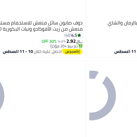
لرمان والشاي
دوف صابون سائل منعش للاستحمام مست
منعش من زيت الأفوكادو ونبات البكورية 250ملليلتر
4.5
40
2.92
30% OFF
4.21
ريال
تم بيع +20 مؤخرًا
تم بيع +20 مؤخرًا
احصل عليه خلال
10 - 11 اغسطس