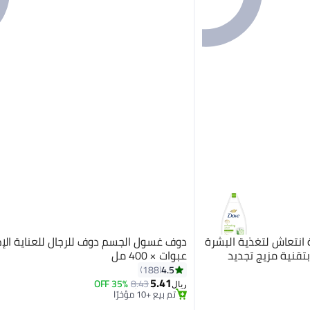
نتعاش لتغذية البشرة
بتقنية مزيج تجديد
عبوات × 400 مل
4.5
188
أقل سعر في 30 يوم
5.41
بتخلّص بسرعة
35% OFF
8.43
ريال
تم بيع +10 مؤخرًا
أقل سعر في 30 يوم