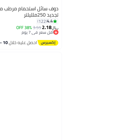
دوف سائل استحمام مرطب مو
تجديد 250ملليلتر
4.4
122
2.18
38% OFF
3.55
ريال
أقل سعر في 7 يوم
تم بيع +70 مؤخرًا
أقل سعر في 7 يوم
احصل عليه خلال
10 - 11 اغسطس