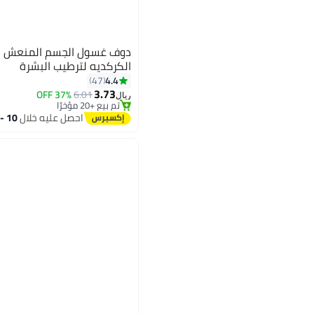
دوف غسول الجسم المنعش با
الكركديه لترطيب البشرة
4.4
47
أقل سعر في 7 يوم
3.73
بتخلّص بسرعة
37% OFF
6.01
ريال
تم بيع +20 مؤخرًا
أقل سعر في 7 يوم
احصل عليه خلال
10 - 11 اغسطس