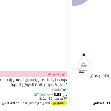
عرض الميجا 📣
 ينظف بعمق
دوف جل استحمام وغسول للجسم بإصدار 
"سكر كوكيز" برائحة الكوكيز الحلوة
4.0
10
#19 في مستحضرات غسل الجسم
3.53
بتخلّص بسرعة
34% OFF
5.43
ريال
تم بيع +130 مؤخرًا
#19 في مستحضرات غسل الجسم
احصل عليه خلال
10 - 11 اغسطس