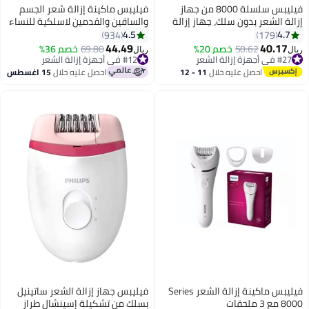
فيليبس ماكينة إزالة شعر الجسم
والساقين والقدمين لاسلكية للنساء
| إعدادان سرعة | استخدام رطب
4.5
934
وجاف | +9 ملحقات (مع أداة برد
44.49
69.80
خصم 36%
ريال
للقدمين) | إضاءة مدمجة | شحن
#12 في أجهزة إزالة الشعر
أقل سعر في 7 يوم
سريع | وقت تشغيل حتى 40 دقيقة |
احصل عليه خلال
15 اغسطس
#12 في أجهزة إزالة الشعر
(BRE740/11) أبيض
S
فيليبس جهاز إزالة الشعر ساتينيل
بسلك من تشكيلة إسينشال طراز