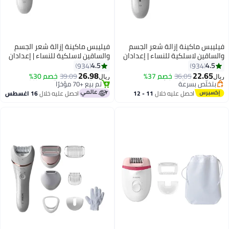
فيليبس ماكينة إزالة شعر الجسم
والساقين لاسلكية للنساء | إعدادان
للسرعة | استخدام رطب وجاف | +5
4.5
934
#3 في أجهزة إزالة الشعر
ملحقات (5 رؤوس مختلفة وفرشاة
26.98
باقي 1 وحدات في المخزون
39.09
خصم 30%
ريال
تنظيف وحقيبة) | شحن سريع | وقت
تم بيع +70 مؤخرًا
#3 في أجهزة إزالة الشعر
تشغيل حتى 40 دقيقة | لون أبيض |
احصل عليه خلال
16 اغسطس
(BRE710/01) أبيض/ وردي