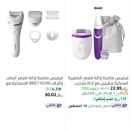
رة
فيليبس ماكينة إزالة الشعر الرطب
والجاف BRE710/00 اللاسلكية مع
الملحقات
4.3
51
30.02
ريال