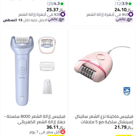
BRE235/00 أبيض/ وردي
4.3
29
25.37
ريال
#28 في أجهزة إزالة الشعر
#28 في أجهزة إزالة الشعر
احصل عليه خلال
15 اغسطس
فيليبس إزالة الشعر 8000 سلسلة -
جهاز إزالة الشعر الكهربائي
36.11
اللاسلكي للاستخدام الرطب والجاف،
ريال
أقل سعر في 7 يوم
لإزالة الشعر من الساقين والجسم،