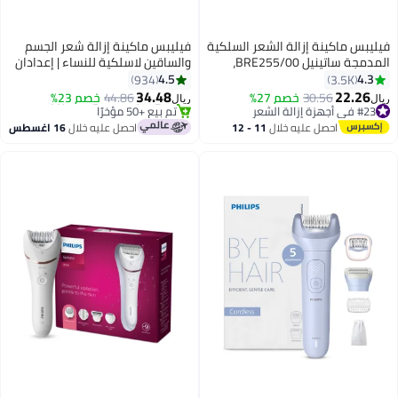
ية
فيليبس ماكينة إزالة شعر الجسم
والساقين لاسلكية للنساء | إعدادان
سرعة | استخدام رطب وجاف | +8
4.5
934
#5 في أجهزة إزالة الشعر
ملحقات | إضاءة مدمجة | شحن سريع
34.48
باقي 2 وحدات في المخزون
44.86
خصم 23%
ريال
| وقت تشغيل حتى 40 دقيقة |
تم بيع +50 مؤخرًا
(BRE720/01) أبيض/ وردي
#5 في أجهزة إزالة الشعر
احصل عليه خلال
16 اغسطس