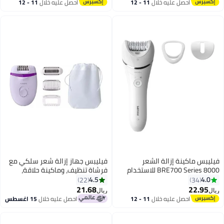
أقل سعر في 7 يوم
احصل عليه خلال
11 - 12
مع ProGuide، 3 ملحقات، 60 دقيقة
اغسطس
من التشغيل، أزرق -BRE708/00
فيليبس جهاز إزالة شعر سلكي مع
فرشاة تنظيف، وماكينة حلاقة،
ي 18x7x7
ومشط حلاقة، وجزء علوي للتدليك،
4.5
22
وحقيبة صغيرة متعدد الألوان
21.68
ريال
احصل عليه خلال
15 اغسطس