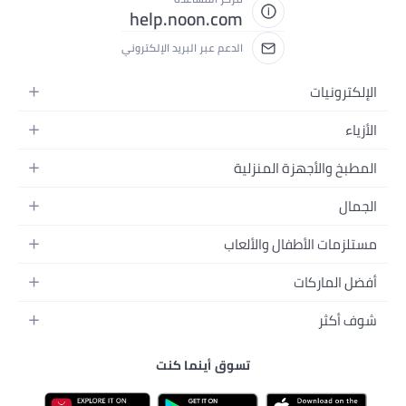
help.noo
 البريد الإلكتروني
نما كنت