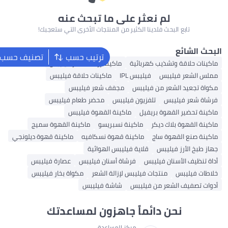
ما تبحث عنه
المنتجات الأخرى التي ستعجبك!
ترتيب حسب
تصنيف حسب
كينة إزالة الشعر فيليبس
ماكينات حلاقة فيليبس
ف شعر فيليبس
س
محضر طعام فيليبس
ة القهوة فيليبس
بريسو
ماكينة القهوة سميج
وة نسكافيه
ماكينة قهوة ديلونجي
 الهوائية
سنان فيليبس
عصارة فيليبس
لة الشعر
مكواة بخار فيليبس
شة فيليبس
هزون لمساعدتك
مساعدة