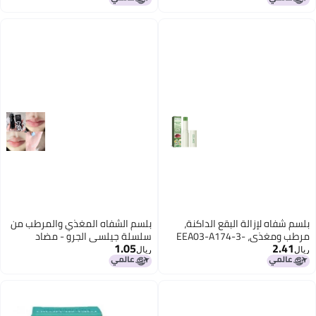
بلسم شفاه لإزالة البقع الداكنة،
بلسم الشفاه المغذي والمرطب من
مرطب ومغذي، EEA03-A174-3-
سلسلة جيلسي الجرو - مضاد
1.05
2.41
GN1
للتشقق، مرطب، يقلل من خطوط
ريال
ريال
الشفاه، قاعدة