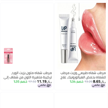
مرطب شفاه طبيعي وزيت مرطب
مرطب شفاه ملون بزيت الورد،
للشفاه بحمض الهيالورونيك، علاج
تركيبة متغيرة اللون من شفاف إلى
11.19
8.65
13.26
خصم 34%
مغذي ومفتح للشفاه الداكنة
طبيعي، 0.1 أونصة
17.32
خصم 35%
ريال
ريال
للمدخنين، عناية مرطبة للشفاه
لإضفاء إشراقة على ابتسامتك