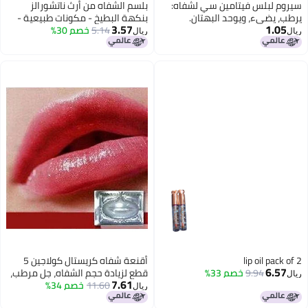
سيروم لبلس فيتامين سي لشفاه:
بلسم الشفاه من أرث ناتشورالز
يرطب، يضيء، ويوحد البهتان.
بنكهة البطيخ - مكونات طبيعية -
3.57
1.05
(مكمل قناع الشفاه)
5.14
خصم 30%
عضوي - نباتي - منتج حلال -
ريال
ريال
للجنسين - 8 جرام - زبدة الشيا مع
فيتامين E - خالي من القسوة - خالي
من الكحول - شفاه وردية - قناع
للشفاه
lip oil pack of 2
أقنعة شفاه كريستال كولاجين 5
6.57
9.94
خصم 33%
قطع لزيادة حجم الشفاه، جل مرطب،
ريال
7.61
11.60
خصم 34%
لاصقات مضادة للشيخوخة والتجاعيد
ريال