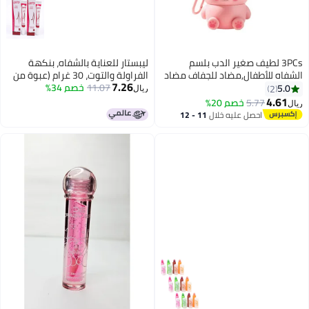
3PCs لطيف صغير الدب بلسم
ليبستار للعناية بالشفاه، بنكهة
الشفاه للأطفال,مضاد للجفاف مضاد
الفراولة والتوت، 30 غرام (عبوة من
7.26
للصدع ترطيب الشفاه
قطعتين)
11.07
خصم 34%
5.0
2
ريال
لمعان,المكونات الطبيعية أحمر
4.61
5.77
خصم 20%
ريال
الشفاه منتجات العناية بالشفاه,عصا
احصل عليه خلال
11 - 12
الشفاه ذات نكهة الفاكهة للأطفال
اغسطس