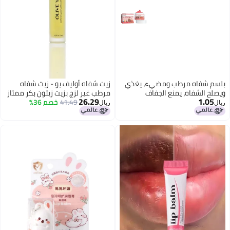
بلسم شفاه مرطب ومضيء، يغذي
زيت شفاه أوليف يو - زيت شفاه
ويصلح الشفاه، يمنع الجفاف
مرطب غير لزج بزيت زيتون بكر ممتاز
26.29
1.05
والتقشر، ويقلل من خطوط الشفاه.
41.49
خصم 36%
يوناني وسكوالين - نباتي، خالٍ من
ريال
ريال
القسوة، خالٍ من البارابين، هدية
فاخرة