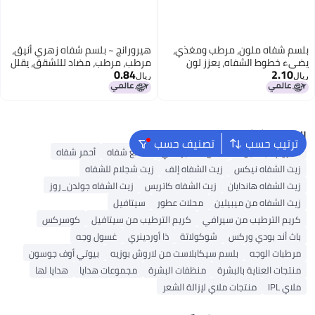
بلسم شفاه ملون، مرطب ومغذي،
هيرورانج ~ بلسم شفاه زهري أنيق،
يضيء خطوط الشفاه، يعزز لون
مرطب، مرطب، مضاد للتشقق، يقلل
0.84
2.10
البشرة، مغذي، أحمر شفاه نباتي،
من خطوط الشفاه، بلسم شفاه
ريال
ريال
متوفر للشراء.
ملون.
البحث الشائع
ترتيب حسب
تصنيف حسب
سيروم فيتامين C
منتج تسمير ذاتي
ملمع شفاه
أحمر شفاه
زيت الشفاه نيكس
زيت الشفاه إلف
زيت شجلام للشفاه
زيت الشفاه هاندايان
زيت الشفاه كاتريس
زيت الشفاه جولدن_روز
زيت الشفاه من ميبيلين
محلات عطور
سيتافيل
كريم الترطيب من سيرافي
كريم الترطيب من سيتافيل
كوسركس
باث أند بودي وركس
شوكولاتة
ذا أوردينري
غسول وجه
مرطبات الوجه
بلسم سيكابلاست من لاروش بوزيه
بيوتي أوف جوسون
منتجات العناية بالبشرة
منظفات البشرة
مجموعات هدايا
هدايا لها
ملاي IPL
منتجات ملاي لإزالة الشعر