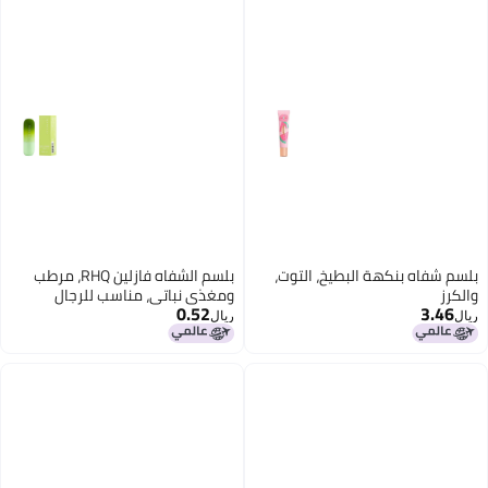
بلسم شفاه بنكهة البطيخ، التوت،
بلسم الشفاه فازلين RHQ، مرطب
والكرز
ومغذي نباتي، مناسب للرجال
0.52
3.46
والنساء، يمنع الجفاف والتشقق،
ريال
ريال
عديم اللون، يقلل من خطوط الشفاه.