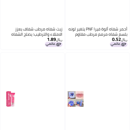
أحمر شفاه ألوة فيرا PNF يتغير لونه
زيت شفاه مرطب شفاف يعزز
بلسم شفاه مرمم مرطب مقاوم
الامتلاء والترطيب؛ يصلح الشفاه
1.89
0.52
للماء مضاد للجفاف يتغير لونه حسب
الجافة والمتشققة والمتقشرة؛ يوفر
ريال
ريال
درجة الحرارة
لمسة لامعة تشبه الزجاج.