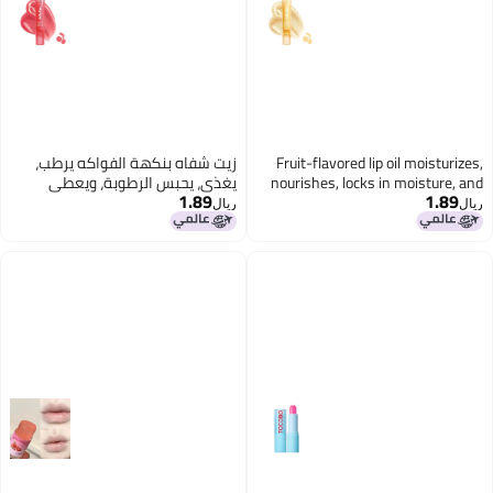
Fruit-flavored lip oil moisturizes,
زيت شفاه بنكهة الفواكه يرطب،
nourishes, locks in moisture, and
يغذي، يحبس الرطوبة، ويعطي
1.89
1.89
gives lip gloss a glossy finish.
لمسة لامعة للشفاه.
ريال
ريال