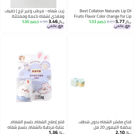
Best Collation Naturals Lip Oil
زيت شفاه - مرطب وغير لزج | خفيف
Fruits Flavor Color change for Lip
ومغذي لشفاه ناعمة وممتلئة
3.46
5.77
8.65
خصم 33%
care Protection Multi Shades Lip
4.96
خصم 30%
ريال
ريال
Balm Sets OF 12
قناع مقشر الشفاه بدون شطف
قلم إصلاح الشفاه، بلسم الشفاه،
بنكهة الليمون 20 مل
عناية مرطبة بالشفاه، بلسم شفاه
1.36
2.10
محمول للأطفال بنكهة الأرنب
ريال
ريال