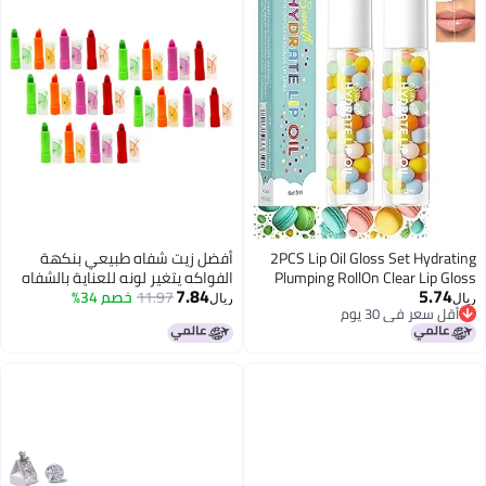
2PCS Lip Oil Gloss Set Hydrating
أفضل زيت شفاه طبيعي بنكهة
Plumping RollOn Clear Lip Gloss
الفواكه يتغير لونه للعناية بالشفاه
7.84
5.74
Lightweight Lip Oil for Moisturized
11.97
خصم 34%
وحمايتها مجموعة بلسم شفاه
ريال
ريال
أقل سعر في 30 يوم
Glossy Lips Cute MacaronInspired
متعددة الظلال مكونة من 24
أقل سعر في 30 يوم
Packaging for Girls