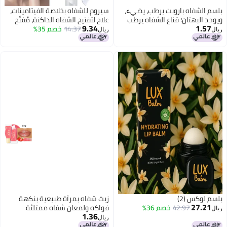
بلسم الشفاه باروبت يرطب، يضيء،
سيروم للشفاه بخلاصة الفيتامينات،
ويوحد البهتان؛ قناع الشفاه يرطب
علاج لتفتيح الشفاه الداكنة، مُفتّح
9.34
1.57
ويغذي الشفاه.
14.37
خصم 35%
للشفاه للمدخنين وغير المدخنين
ريال
ريال
بلسم لوكس (2)
زيت شفاه بمرآة طبيعية بنكهة
27.21
42.97
خصم 36%
فواكه ولمعان شفاه ممتلئة
ريال
1.36
ريال