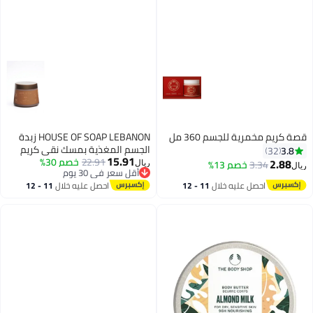
قصة كريم مخمرية للجسم 360 مل
HOUSE OF SOAP LEBANON زبدة
الجسم المغذية بمسك نقي كريم
3.8
32
15.91
22.91
خصم 30%
مرطب عميق مع زيوت غنية وعطر
2.88
3.34
خصم 13%
ريال
ريال
أقل سعر في 30 يوم
يدوم طويلاً – 300 جرام
أقل سعر في 30 يوم
احصل عليه خلال
11 - 12
احصل عليه خلال
11 - 12
اغسطس
اغسطس