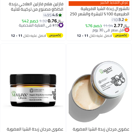
عرض التجديد الكبير
فازلين هلام فازلين العلاجي بزبدة
ناتشورال زبدة الشيا الافريقية
الكاكاو مصنوع من تركيبة ثلاثية
الطبيعية 100% للبشرة والشعر 250
نقية لترطيب غني 100 جرام شفاف
4.6
495
مل
3.2
10
100 مل شفاف 100ملليلتر
0.76
#19 في العناية الشخصية
1.32
خصم 42%
ريال
2.77
أقل سعر في 30 يوم
11.94
خصم 76%
تم بيع +90 مؤخرًا
ريال
تم بيع +20 مؤخرًا
#19 في العناية الشخصية
أقل سعر في 30 يوم
احصل عليه خلال
11 - 12
احصل عليه خلال
11 - 12
اغسطس
اغسطس
عضوي مرجان زبدة الشيا العضوية
عضوي مرجان زبدة الشيا العضوية