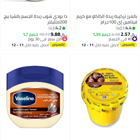
بالمرز تركيبة زبدة الكاكاو مع كريم
ذا بودي شوب زبدة الجسم بالشيا بيج
فيتامين إي 100جرام
200ملليلتر
4.2
4.4
43
401
9.88
2.57
#5 في الجسم
4.28
خصم 39%
أقل سعر في 30 يوم
10.73
خصم 7%
ريال
ريال
تم بيع +80 مؤخرًا
تم بيع +20 مؤخرًا
#5 في الجسم
أقل سعر في 30 يوم
احصل عليه خلال
11 - 12
احصل عليه خلال
11 - 12
اغسطس
اغسطس