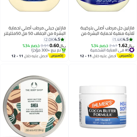
فازلين جل مرطب أصلي بتركيبة
فازلين جيلي مرطب أصلي لحماية
ثلاثية منقية لحماية البشرة من
البشرة من الجفاف 50 مل 50ملليلتر
الجفاف 250 مل 250ملليلتر
4.5
4.5
2.0K
1.4K
0.60
1.62
#5 في العناية الشخصية
2.47
خصم 34%
0.91
خصم 34%
ريال
ريال
تم بيع +310 مؤخرًا
#8 في العناية الشخصية
#5 في العناية الشخصية
أقل سعر في 7 يوم
احصل عليه خلال
11 - 12
احصل عليه خلال
11 - 12
تم بيع +300 مؤخرًا
اغسطس
اغسطس
#8 في العناية الشخصية