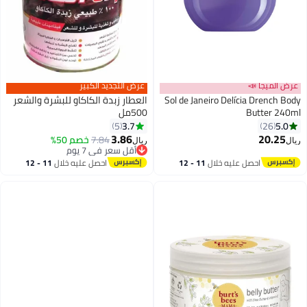
عرض الميجا 📣
عرض التجديد الكبير
Sol de Janeiro Delícia Drench Body
العطار زبدة الكاكاو للبشرة والشعر
Butter 240ml
500مل
3.7
5.0
5
26
3.86
20.25
7.84
خصم 50%
ريال
ريال
أقل سعر في 7 يوم
أقل سعر في 7 يوم
احصل عليه خلال
11 - 12
احصل عليه خلال
11 - 12
اغسطس
اغسطس