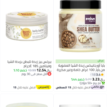
عرض
بيرتس بيز زبدة للبطن بزبدة الشيا
بايا أورجانيكس زبدة الشيا العضوية
وفيتامين E 185جرام
12.54
من بايا، 100 غرام، خامة وغير مكررة
13.99
خصم 10%
ريال
للبشرة والوجه والشعر وعلامات
أقل سعر في 30 يوم
3.4
18
أقل سعر في 30 يوم
التمدد
3.23
5.77
خصم 44%
ريال
تم بيع +50 مؤخرًا
تم بيع +50 مؤخرًا
احصل عليه خلال
15 اغسطس
احصل عليه خلال
15
اغسطس