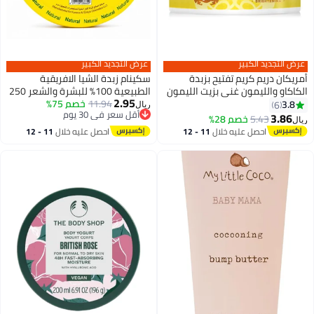
عرض التجديد الكبير
عرض التجديد الكبير
أمريكان دريم كريم تفتيح بزبدة
سكينام زبدة الشيا الافريقية
الكاكاو والليمون غني بزيت الليمون
الطبيعية 100% للبشرة والشعر 250
2.95
وفيتامين اي 500 مل
مل
11.94
خصم 75%
3.8
6
ريال
أقل سعر في 30 يوم
3.86
5.43
خصم 28%
ريال
أقل سعر في 30 يوم
احصل عليه خلال
11 - 12
احصل عليه خلال
11 - 12
اغسطس
اغسطس