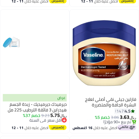
بتخلّص بسرعة
تم بيع +20 مؤخرًا
احصل عليه خلال
11 - 12
احصل عليه خلال
11 - 12
اغسطس
اغسطس
عرض
فازلين جيلي نقي أصلي لعلاج
ديرميدك ديرميديك - زبدة الجسم
البشرة الجافة والمتضررة
هيدراين 3 فائقة الترطيب 225 مل
450ملليلتر
4.5
147
5.75
9.23
خصم 37%
3.63
3.86
خصم 5%
ريال
ريال
أقل سعر في السنة
#17 في العناية الشخصية
أقل سعر في السنة
باقي 6 وحدات في المخزون
احصل عليه خلال
16 اغسطس
احصل عليه خلال
11 - 12
تم بيع +90 مؤخرًا
اغسطس
#17 في العناية الشخصية