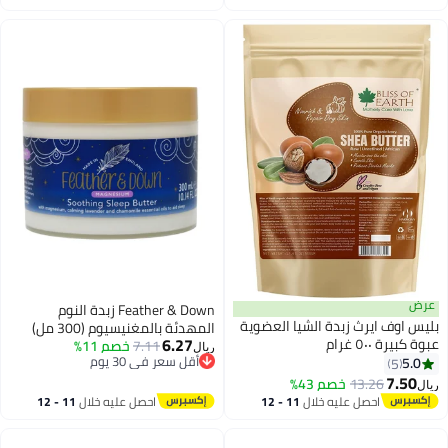
اغسطس
اغسطس
عرض
Feather & Down زبدة النوم
بليس اوف ايرث زبدة الشيا العضوية
المهدئة بالمغنيسيوم (300 مل)
6.27
عبوة كبيرة ٥٠٠ غرام
7.11
خصم 11%
ريال
أقل سعر في 30 يوم
5.0
5
أقل سعر في 30 يوم
7.50
13.26
خصم 43%
ريال
احصل عليه خلال
11 - 12
احصل عليه خلال
11 - 12
اغسطس
اغسطس