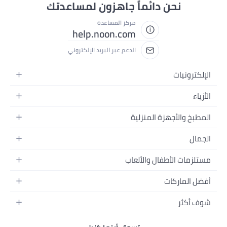
نحن دائماً جاهزون لمساعدتك
مركز المساعدة
help.noon.com
الدعم عبر البريد الإلكتروني
الإلكترونيات
الجوالات
الأزياء
التابلت
أزياء نسائية
المطبخ والأجهزة المنزلية
اللابتوبات
أزياء رجالية
الحمام
الأجهزة المنزلية
الجمال
أزياء البنات
ديكور البيت
الكاميرات
العطور
أزياء الأولاد
مستلزمات الأطفال والألعاب
المطبخ والسفرة
التلفزيونات
المكياج
الساعات
الحفاضات
أدوات وتحسين المنزل
السماعات
أفضل الماركات
العناية بالشعر
المجوهرات
وسائل تنقل الأطفال
المفارش
ألعاب القيمنق
سامسونج
العناية بالبشرة
شوف أكثر
حقائب نسائية
الرضاعة والتغذية
الأثاث
أبل
منتجات الحمام والجسم
نظارات رجالية
العودة إلى المدرسة
أزياء الأطفال والبيبي
الفناء والحديقة