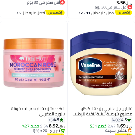
3.56
أقل سعر في 30 يوم
تم بيع +10 مؤخرًا
ريال
تم بيع +10 مؤخرًا
أقل سعر في 30 يوم
أقل سعر في 30 يوم
احصل عليه خلال
11 - 12
احصل عليه خلال
15
اغسطس
اغسطس
فازلين جل علاجي بزبدة الكاكاو
Tree Hut زبدة الجسم المخفوقة
مصنوع بتركيبة ثلاثية تنقية لترطيب
بالورد المغربي
غني 250 جم 250 مل 250ملليلتر
4.5
4.5
5
482
6.92
1.69
2.47
بتخلّص بسرعة
خصم 31%
9.54
خصم 27%
ريال
ريال
تم بيع +70 مؤخرًا
تم بيع +20 مؤخرًا