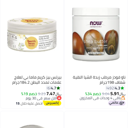
ناو فودز مرطب زبدة الشيا النقية
بيرتس بيز كريم ماما بي لعلاج
شفاف 198جرام
علامات تمدد البطن 184.2جرام
4.7
4.3
6
492
7.47
5.91
باقي 4 وحدات في المخزون
9.04
خصم 34%
9.23
خصم 19%
ريال
ريال
تم بيع +40 مؤخرًا
أقل سعر في 30 يوم
باقي 4 وحدات في المخزون
أقل سعر في 30 يوم
احصل عليه خلال
15
اغسطس