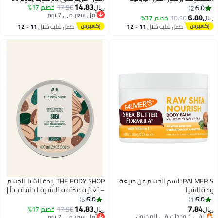
14.83
17.96
خصم 17%
ساعة للبشرة الجافة والحساسة | مع
5.0
2
ريال
أقل سعر في 7 يوم
زبدة الشيا وزيت اللوز وزيت السمسم
6.80
10.96
خصم 37%
ريال
أقل سعر في 7 يوم
| العناية بالبشرة النباتية | 95% من
احصل عليه خلال
11 - 12
احصل عليه خلال
11 - 12
أصل طبيعي | مرطب للجسم مهدئ
اغسطس
اغسطس
غير دهني، 400 مل
PALMER'S بلسم الجسم من صيغة
THE BODY SHOP زبدة الشيا للجسم
زبدة الشيا
– تغذية مكثفة للبشرة الجافة جداً |
ترطيب لمدة 96 ساعة | ناعمة،
5.0
5.0
5
1
سلسة وغير دهنية | قوام زبدي غني
14.83
7.84
باقي 1 وحدات في المخزون
17.96
خصم 17%
ريال
ريال
برائحة مكسرات، 400 مل
تم بيع +10 مؤخرًا
أقل سعر في 7 يوم