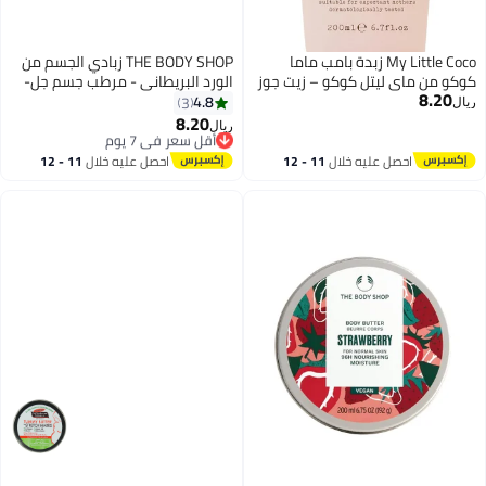
My Little Coco زبدة بامب ماما
THE BODY SHOP زبادي الجسم من
كوكو من ماي ليتل كوكو – زيت جوز
الورد البريطاني - مرطب جسم جل-
8.20
الهند العضوي الخفيف، زبدة الشيا
كريم خفيف الوزن مع زبدة الشيا
4.8
3
ريال
وزيت الورد – 200 مل
وحليب اللوز | ينعّم، يُسهل ويُرطب
8.20
أقل سعر في 7 يوم
ريال
البشرة | ترطيب لمدة 48 ساعة، غير
بتخلّص بسرعة
أقل سعر في 7 يوم
دهني، سريع الامتصاص | رائحة الورد
احصل عليه خلال
11 - 12
احصل عليه خلال
11 - 12
الزهرية، 200 مل
اغسطس
اغسطس