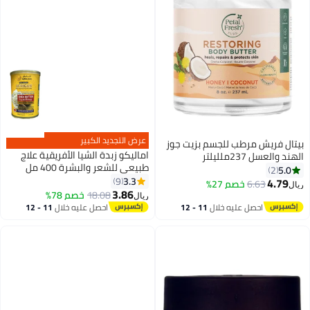
عرض التجديد الكبير
بيتال فريش مرطب للجسم بزيت جوز
اماليكو زبدة الشيا الأفريقية علاج
الهند والعسل 237ملليلتر
طبيعي للشعر والبشرة 400 مل
5.0
2
3.3
9
4.79
6.63
خصم 27%
ريال
3.86
18.08
خصم 78%
ريال
احصل عليه خلال
11 - 12
احصل عليه خلال
11 - 12
اغسطس
اغسطس