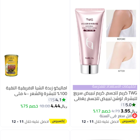
تخفيضات الاستعداد للمدرسة
اماليكو زبدة الشيا الافريقية النقية
TWG كريم للجسم، كريم تبييض سريع
100% للبشرة والشعر 4٠٠ ملي
للبشرة، لوشن تبييض للجسم، يغطي
4.1
15
عيوب البشرة، يوحد لون البشرة،
5.0
1
4.44
18.08
خصم 75%
ريال
يضيء ويبيض البشرة (100 جم)
3.95
4.79
خصم 17%
ريال
أقل سعر في السنة
أقل سعر في السنة
احصل عليه خلال
11 - 12
احصل عليه خلال
11 - 12
اغسطس
اغسطس