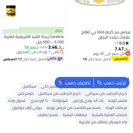
عرض
بيرتس بيز كريم ماما بي لعلاج
Careline زبدة الشيا الأفريقية النقية
علامات تمدد البطن
100% – 500 مل
5.0
1
3.46
3.69
خصم 6%
7.47
ريال
ريال
باقي 1 وحدات في المخزون
أقل سعر في 30 يوم
باقي 1 وحدات في المخزون
أقل سعر في 30 يوم
احصل عليه خلال
15
احصل عليه خلال
17 اغسطس
اغسطس
البحث الشائع
ترتيب حسب
تصنيف حسب
واقي الشمس
سيروم فيتامين C
منتج تسمير ذاتي
سيتافيل
كريم الترطيب من سيرافي
كريم الترطيب من سيتافيل
كوسركس
مقشر الوجه
باث أند بودي وركس
شوكولاتة
ذا أوردينري
غسول وجه
مرطبات الوجه
بلسم سيكابلاست من لاروش بوزيه
بيوتي أوف جوسون
منتجات العناية بالبشرة
منظفات البشرة
بلسم تنظيف
ماء ميسيلار منظف من غارنييه