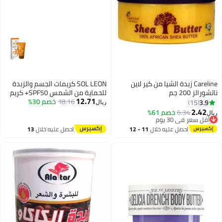
Careline زبدة الشيا من كير لاين
SOL LEON كريمات الجسم والزبدة
ناتشورالز 200 جم
للحماية من الشمس SPF50+ كريم
12.71
خاص للجسم 150 مل
18.16
خصم 30%
3.9
15
ريال
2.42
6.34
أقل سعر في 30 يوم
خصم 61%
ريال
تم بيع +10 مؤخرًا
أقل سعر في 30 يوم
احصل عليه خلال
11 - 12
احصل عليه خلال
13
اغسطس
اغسطس