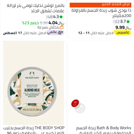
عرض التجديد الكبير
بالمرز لوشن تدليك تومي بتر لإزالة
ذا بودي شوب زبدة الجسم بالفراولة
علامات تشقق الجلد
200ملليلتر
4.3
48
3.7
32
4.04
5.30
بتخلّص بسرعة
خصم 23%
ريال
9.99
تم بيع +10 مؤخرًا
ريال
بتخلّص بسرعة
احصل عليه خلال
11 - 12
احصل عليه خلال
17 اغسطس
اغسطس
Bath & Body Works زبدة الجسم
THE BODY SHOP زبدة الجسم بحليب
المخفوقة بزهور الكرز اليابانية
اللوز | كريم غني بالرطوبة يدوم 96