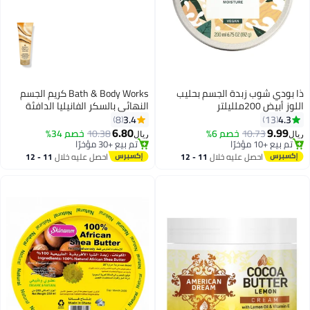
ذا بودي شوب زبدة الجسم بحليب
Bath & Body Works كريم الجسم
اللوز أبيض 200ملليلتر
النهائي بالسكر الفانيليا الدافئة
للترطيب الشامل
3.4
4.3
8
13
6.80
9.99
10.73
خصم 6%
10.38
خصم 34%
ريال
ريال
تم بيع +10 مؤخرًا
تم بيع +30 مؤخرًا
تم بيع +10 مؤخرًا
تم بيع +30 مؤخرًا
احصل عليه خلال
11 - 12
احصل عليه خلال
11 - 12
اغسطس
اغسطس