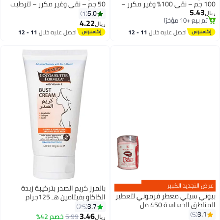
100 جم – نقي 100٪ وغير مكرر –
50 جم – نقي وغير مكرر – لترطيب
5.43
للعناية بالوجه والشعر والجسم
الوجه والشعر والجسم
5.0
1
ريال
تم بيع +10 مؤخرًا
والأظافر
4.22
ريال
تم بيع +10 مؤخرًا
احصل عليه خلال
11 - 12
احصل عليه خلال
11 - 12
اغسطس
اغسطس
عرض التجديد الكبير
بالمرز كريم الصدر بتركيبة زبدة
بيوتي سيتي معطر فرموني لتعطير
الكاكاو بفيتامين هـ 125جرام
المناطق الحساسة 450 مل
3.7
25
3.1
5
3.46
5.99
أقل سعر في 30 يوم
خصم 42%
ريال