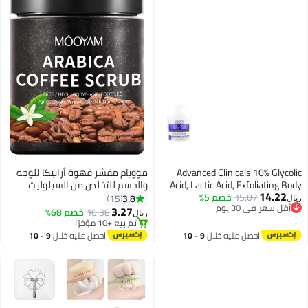
Advanced Clinicals 10% Glycolic
موويام مقشر قهوة أرابيكا للوجه
Acid, Lactic Acid, Exfoliating Body
والجسم للتخلص من السيلوليت
14.22
15.07
Cream, 16 oz (454 g)
خصم 5%
والتجاعيد وعلامات التمدد لجميع
3.8
15
ريال
أقل سعر في 30 يوم
أنواع البشرة
3.27
10.38
خصم 68%
ريال
أقل سعر في 30 يوم
تم بيع +10 مؤخرًا
تم بيع +10 مؤخرًا
احصل عليه خلال
9 - 10
احصل عليه خلال
9 - 10
اغسطس
اغسطس