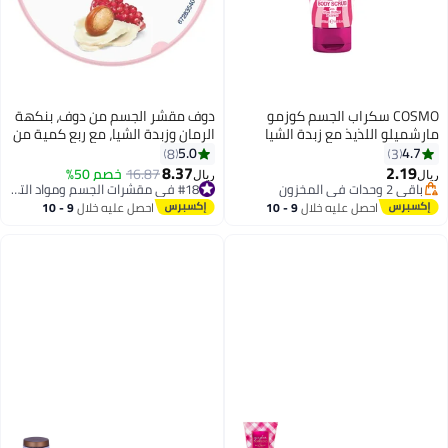
COSMO سكراب الجسم كوزمو
دوف مقشر الجسم من دوف، بنكهة
مارشميلو اللذيذ مع زبدة الشيا
الرمان وزبدة الشيا، مع ربع كمية من
للرجال والنساء 275 مل، سكراب
الكريم المرطب، 225 مل
5.0
4.7
8
3
مقشر للجسم، مرطب ومغذي،
8.37
2.19
باقي 2 وحدات في المخزون
16.87
خصم 50%
#18 في مقشرات الجسم ومواد التلميع
ريال
ريال
سكراب سكر، عطر فانيليا
تم بيع +20 مؤخرًا
تم بيع +20 مؤخرًا
باقي 2 وحدات في المخزون
ومارشميلو حلو، تنظيف عميق
#18 في مقشرات الجسم ومواد التلميع
احصل عليه خلال
9 - 10
احصل عليه خلال
9 - 10
للبشرة الميتة
اغسطس
اغسطس