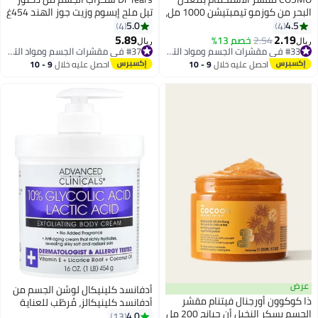
البحر من كوزمو تيمبتيشن 1000 مل،
تيل ملح إبسوم وزيت جوز الهند 454غ
غسول مرطب للجسم، تنظيف
5.0
4.5
4
4
وتقشير، لجميع أنواع البشرة،
5.89
2.19
2.54
خصم 13%
#33 في مقشرات الجسم ومواد التلميع
#37 في مقشرات الجسم ومواد التلميع
ريال
ريال
مقشرات للوجه والجسم، جل
تم بيع +30 مؤخرًا
تم بيع +20 مؤخرًا
استحمام للرجال والنساء
#33 في مقشرات الجسم ومواد التلميع
#37 في مقشرات الجسم ومواد التلميع
احصل عليه خلال
9 - 10
احصل عليه خلال
9 - 10
اغسطس
اغسطس
عرض
أدفانسد كلينيكال لوشن الجسم من
ذا كوكوون أورجنال فيتنام مقشر
أدفانسد كلينيكالز، مُرطّب للعناية
الجسم بسكر النخيل أن جيانج 200 مل
بالبشرة، بحمض الجليكوليك ١٠٪
4.0
13