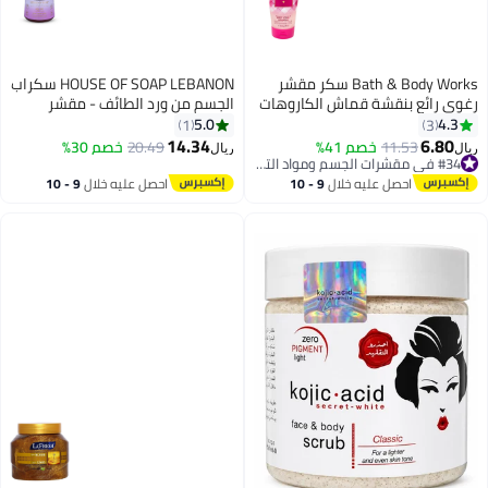
Bath & Body Works سكر مقشر
HOUSE OF SOAP LEBANON سكراب
رغوي رائع بنقشة قماش الكاروهات
الجسم من ورد الطائف - مقشر
ومرطب للعناية بالبشرة للحصول
5.0
4.3
1
3
على بشرة ناعمة ومشرقة - 500
14.34
6.80
11.53
خصم 41%
#34 في مقشرات الجسم ومواد التلميع
20.49
خصم 30%
ريال
ريال
جرام
تم بيع +10 مؤخرًا
#34 في مقشرات الجسم ومواد التلميع
احصل عليه خلال
9 - 10
احصل عليه خلال
9 - 10
اغسطس
اغسطس