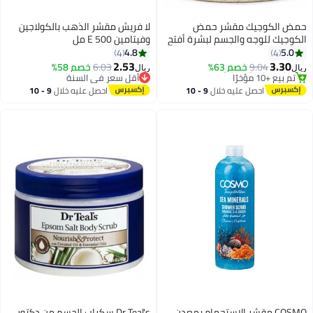
حمض الكوجيك مقشر حمض
لا فريش مقشر الذهب بالكولاجين
الكوجيك للوجه والجسم لبشرة أفتح
وفيتامين E 500 مل
ولون موحد 521 مل
4.8
5.0
4
4
2.53
3.30
9.04
خصم 63%
6.03
خصم 58%
ريال
ريال
#35 في مقشرات الجسم ومواد التلميع
أقل سعر في السنة
أقل سعر في 7 يوم
أقل سعر في السنة
احصل عليه خلال
9 - 10
احصل عليه خلال
9 - 10
تم بيع +10 مؤخرًا
اغسطس
اغسطس
#35 في مقشرات الجسم ومواد التلميع
COSMO مقشر الاستحمام بمعدن
Dr Teal's سكراب الجسم من دكتور