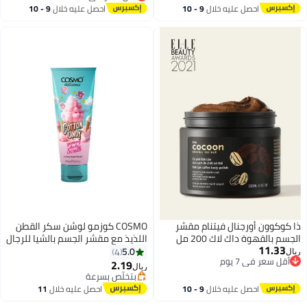
أقل سعر في السنة
احصل عليه خلال
9 - 10
احصل عليه خلال
9 - 10
اغسطس
اغسطس
ذا كوكوون أورجنال فيتنام مقشر
COSMO كوزمو لوشن سكر القطن
الجسم بالقهوة داك لاك 200 مل
اللذيذ مع مقشر الجسم بالشيا للرجال
11.33
بخلاصة القهوة الطبيعية وزبدة
والنساء 275 مل، مقشر الجسم
5.0
4
ريال
أقل سعر في 7 يوم
الكاكاو لبشرة ناعمة ومشرقة
المقشر، مرطب ومغذي، مقشر
2.19
بتخلّص بسرعة
ريال
أقل سعر في 7 يوم
سكر، عطر سكر القطن الحلو، تنظيف
تم بيع +10 مؤخرًا
بتخلّص بسرعة
البشرة الميتة والعميقة
احصل عليه خلال
9 - 10
احصل عليه خلال
11
اغسطس
اغسطس