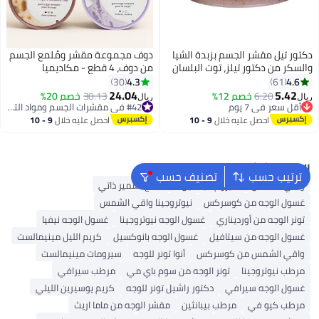
دكتور تيل مقشر الجسم بزبدة الشيا
دوف مجموعة مقشر ومُلمع الجسم
والسكر من دكتور تيلز، توت البلسان
من دوف، 4 قطع - مكاديميا
الأسود، 538 جم
مطحونة وحليب أرز، بذور رمان وزبدة
4.3
4.6
30
61
شيا، سكر بني وزبدة جوز الهند،
24.04
5.42
6.20
خصم 12%
30.13
خصم 20%
ريال
ريال
لافندر مطحون وحليب جوز الهند -
أقل سعر في 7 يوم
#42 في مقشرات الجسم ومواد التلميع
أقل سعر في 7 يوم
298 غرام × 4
#42 في مقشرات الجسم ومواد التلميع
احصل عليه خلال
9 - 10
احصل عليه خلال
9 - 10
اغسطس
اغسطس
البحث الشائع
ترتيب حسب
تصنيف حسب
واقي الشمس
سيروم فيتامين C
منتج تسمير ذاتي
غسول الوجه من كوسركس
نيوتروجينا واقي الشمس
تونر الوجه من أورديناري
غسول الوجه نيوتروجينا
غسول الوجه نيفيا
غسول الوجه من سيتافيل
غسول الوجه بانوكسيل
كريم الليل مينيمالست
واقي الشمس من كوسركس
أنوا تونر للوجه
سيرومات مينيمالست
مرطب نيوتروجينا
تونر الوجه من سوم باي مي
مرطب سيرافي
غسول الوجه سيرافي
دكتور راشيل تونر للوجه
كريم يوسيرين الليلي
مرطب كيو في
مرطب بيبانثين
مقشر الوجه من ماما اريث