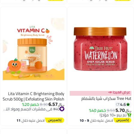
تم بيع +40 مؤخرًا
اغسطس
اغسطس
#13 في مقشرات الجسم ومواد التلميع
عرض الميجا 📣
Lita Vitamin C Brightening Body
Tree Hut سكراب شيا بالشمام
Scrub 500g | Exfoliating Skin Polish
6.57
4.6
7
8.30
خصم 20%
for Radiant & Even-Toned Skin
ريال
#40 في مقشرات الجسم ومواد التلميع
5.70
9.53
خصم 40%
ريال
#40 في مقشرات الجسم ومواد التلميع
#15 في مقشرات الجسم ومواد التلميع
أقل سعر في 30 يوم
احصل عليه خلال
9 - 10
احصل عليه خلال
11
تم بيع +10 مؤخرًا
اغسطس
اغسطس
#15 في مقشرات الجسم ومواد التلميع