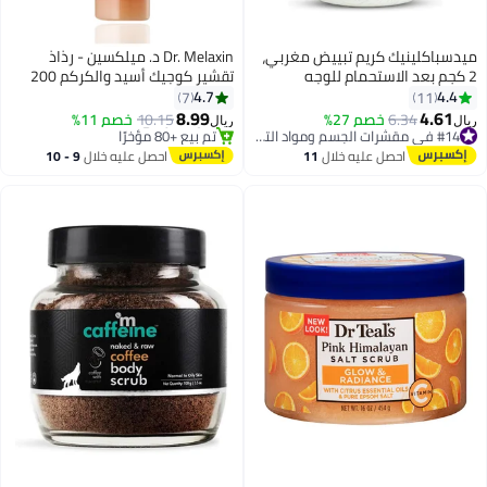
ميدسباكلينيك كريم تبييض مغربي،
Dr. Melaxin د. ميلكسين - رذاذ
2 كجم بعد الاستحمام للوجه
تقشير كوجيك أسيد والكركم 200
والجسم، غني بفيتامين E
مل
4.7
4.4
7
11
ومستخلصات طبيعية، منعم
8.99
4.61
6.34
خصم 27%
#14 في مقشرات الجسم ومواد التلميع
10.15
خصم 11%
ريال
ريال
ومرطب.
تم بيع +20 مؤخرًا
#5 في مقشرات الجسم ومواد التلميع
#14 في مقشرات الجسم ومواد التلميع
أقل سعر في السنة
احصل عليه خلال
11
احصل عليه خلال
9 - 10
تم بيع +80 مؤخرًا
اغسطس
اغسطس
#5 في مقشرات الجسم ومواد التلميع