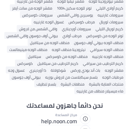
مقشر نيوتروجينا للوجه
مقشر نيفيا للوجه
مقشر الوجه من غارنييه
كريم أولاي الليلي
تونر للوجه سكين 1004
مقشر الوجه من سانت آيفز
سيرومات غارنييه
يوسيرين واقي الشمس
سيرومات كوسركس
سيرومات لوريال
مرطب كوسركس
غسول الوجه غارنييه
كريم لوريال الليلي
سيرومات أورديناري
واقي الشمس من لاروش
تونر الوجه من كوسركس
مرطب أولاي
بيوتي أوف جوسون واقي الشمس
منظف ​​الوجه بيوتي أوف جوسون
منظف ​​الوجه من سيتافيل
منظف ​​الوجه سيرافي
نيتروجينا منظف الوجه
منظف ​​الوجه مينيمالست
منظف ​​الوجه غارنييه
منظف ​​الوجه من كوسركس
سيتافيل
كريم الترطيب من سيرافي
كريم الترطيب من سيتافيل
كوسركس
مقشر الوجه
باث أند بودي وركس
شوكولاتة
ذا أوردينري
غسول وجه
مرطبات الوجه
بلسم سيكابلاست من لاروش بوزيه
بيوتي أوف جوسون
منتجات العناية بالبشرة
منظفات البشرة
بلسم تنظيف
ماء ميسيلار منظف من غارنييه
نحن دائماً جاهزون لمساعدتك
مركز المساعدة
help.noon.com