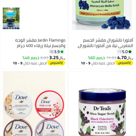
أفلورا ناتشورال مقشر الجسم
Jardin Flamingo مقشر الوجه
المغربي نيلا من أفلورا ناتشورال،
والجسم نيلة زرقاء 400 جرام
200 غرام، مقشر تقليدي لتفتيح
3.9
5.0
8
1
وتنقية البشرة، علاج تجميلي نباتي
3.25
4.70
11.93
خصم 60%
6.03
خصم 46%
ريال
ريال
لبشرة متجانسة ومشرقة
احصل عليه خلال
9 - 10
احصل عليه خلال
9 - 10
اغسطس
اغسطس