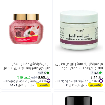
ميدسباكلينيك مقشر تبييض مغربي
باريس كولكشن مقشر السكر
300 جرام بعد الاستحمام للوجه
والزبادي والفراولة للجنسين 500 مل
والجسم، غني بفيتامين E
5.0
4.4
4
6
ومستخلصات طبيعية، مقشر، منعم،
3.69
3.11
#27 في مقشرات الجسم ومواد التلميع
4.61
خصم 19%
#36 في مقشرات الجسم ومواد التلميع
ريال
ريال
مرطب، كولاجين. حزمة السفر
تم بيع +10 مؤخرًا
تم بيع +20 مؤخرًا
#27 في مقشرات الجسم ومواد التلميع
#36 في مقشرات الجسم ومواد التلميع
احصل عليه خلال
11
احصل عليه خلال
9 - 10
اغسطس
اغسطس