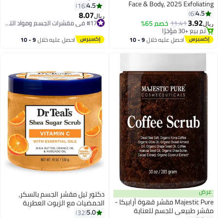
Face & Body, 2025 Exfoliating
4.5
16
Cleansing Gel Scrub, Orange
4.5
6
8.07
#17 في مقشرات الجسم ومواد التلميع
ريال
Enzymes Exfoliatings Gels, Deep
3.92
11.41
خصم 65%
تم بيع +10 مؤخرًا
ريال
Clean Pores, Remove Blackheads
#16 في مقشرات الجسم ومواد التلميع
#17 في مقشرات الجسم ومواد التلميع
أقل سعر في السنة
& Moisturize Skin, All Types Skin
احصل عليه خلال
9 - 10
احصل عليه خلال
9 - 10
تم بيع +30 مؤخرًا
(1pcs, 3.38 fl oz)
اغسطس
اغسطس
#16 في مقشرات الجسم ومواد التلميع
عرض
دكتور تيل مقشر الجسم بالسكر،
Majestic Pure مقشر قهوة أرابيكا -
الحمضيات مع الزيوت العطرية
مقشر طبيعي للجسم للعناية
وفيتامين سي، 19 أونصة
5.0
32