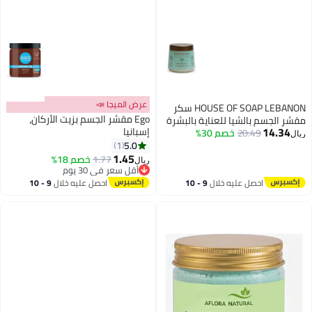
عرض الميجا 📣
HOUSE OF SOAP LEBANON سكر
Ego مقشر الجسم بزيت الأركان،
مقشر الجسم بالشيا للعناية بالبشرة
14.34
إسبانيا
20.49
خصم 30%
- مرطب ومقشر للحصول على بشرة
ريال
5.0
ناعمة ومتألقة - 500 جرام
1
1.45
1.77
خصم 18%
ريال
أقل سعر في 30 يوم
أقل سعر في 30 يوم
احصل عليه خلال
9 - 10
احصل عليه خلال
9 - 10
اغسطس
اغسطس