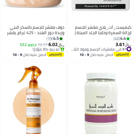
كيميست_أت_بلاي مقشر للجسم
دوف مقشر للجسم بالسكر البني
لإزالة السمرة وخلايا الجلد الميتة |
وزبدة جوز الهند - 425 غرام، يقشر
للبشرة الخشنة والمتشققة، للبشرة
ويغذي بعمق لبشرة ناعمة
4.5
4.4
19
40
السمراء والمتصبغة | لبشرة ناعمة
ومشرقة
6.02
3.61
#1 في مقشرات الجسم ومواد التلميع
12.77
خصم 52%
ريال
ريال
ولينة ومشرقة | أحماض ألفا
تم بيع +190 مؤخرًا
#3 في مقشرات الجسم ومواد التلميع
#1 في مقشرات الجسم ومواد التلميع
هيدروكسي طبيعية | قهوة | للرجال
أقل سعر في السنة
احصل عليه خلال
9 - 10
احصل عليه خلال
9 - 10
تم بيع +30 مؤخرًا
والنساء | 75
اغسطس
اغسطس
#3 في مقشرات الجسم ومواد التلميع