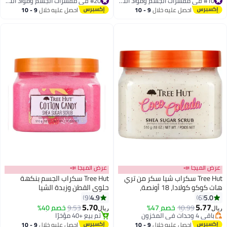
تم بيع +70 مؤخرًا
تم بيع +20 مؤخرًا
النتوءات والشعر النامي تحت الجلد |
#10 في مقشرات الجسم ومواد التلميع
#20 في مقشرات الجسم ومواد التلميع
احصل عليه خلال
9 - 10
احصل عليه خلال
9 - 10
30 غرام
اغسطس
اغسطس
عرض الميجا 📣
عرض الميجا 📣
Tree Hut سكراب شيا سكر من تري
Tree Hut سكراب الجسم بنكهة
هات كوكو كولادا، 18 أونصة،
حلوى القطن وزبدة الشيا
#12 في مقشرات الجسم ومواد التلميع
سكراب مرطب ومقشر فائق للعناية
4.9
5.0
9
6
أقل سعر في 30 يوم
الأساسية بالجسم
5.70
5.77
باقي 4 وحدات في المخزون
10.99
خصم 47%
9.53
خصم 40%
ريال
ريال
تم بيع +40 مؤخرًا
#13 في مقشرات الجسم ومواد التلميع
#12 في مقشرات الجسم ومواد التلميع
أقل سعر في 30 يوم
احصل عليه خلال
9 - 10
احصل عليه خلال
9 - 10