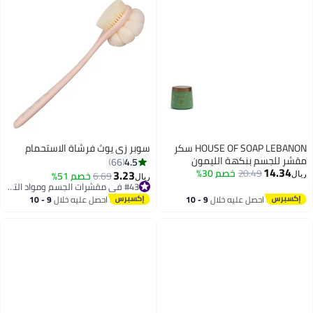
HOUSE OF SOAP LEBANON سكر
سوبر زي يوث فرشاة الاستحمام
مقشر للجسم بنكهة الليمون
4.5
66
14.34
20.49
خصم 30%
العشبي - علاج للعناية بالبشرة
3.23
6.69
خصم 51%
#43 في مقشرات الجسم ومواد التلميع
ريال
ريال
مرطب ومقشر لبشرة ناعمة
تم بيع +20 مؤخرًا
ومتألقة - 500 جرام
#43 في مقشرات الجسم ومواد التلميع
احصل عليه خلال
9 - 10
احصل عليه خلال
9 - 10
اغسطس
اغسطس