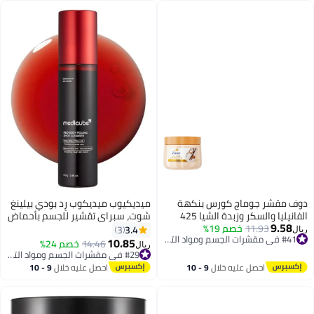
دوف مقشر جوماج كورس بنكهة
ميديكيوب ميديكوب رِد بودي بيلينغ
الفانيليا والسكر وزبدة الشيا 425
شوت، سبراي تقشير للجسم بأحماض
9.58
غرام
11.93
خصم 19%
AHA + BHA لبشرة ناعمة وجاهزة
3.4
3
ريال
#41 في مقشرات الجسم ومواد التلميع
للصيف، يعالج البشرة شبيهة
10.85
14.46
خصم 24%
#29 في مقشرات الجسم ومواد التلميع
ريال
#41 في مقشرات الجسم ومواد التلميع
بالفراولة، والنتوءات والحبوب، 3.88
أقل سعر في السنة
أونصة سائلة
#29 في مقشرات الجسم ومواد التلميع
احصل عليه خلال
9 - 10
احصل عليه خلال
9 - 10
اغسطس
اغسطس