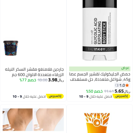
عرض
جاردين فلامنغو مقشر السكر النيله
حمض الجليكوليك تقشير الجسم عصا
الزرقاء متعددة الالوان 600 جم
3.98
45g, شواغل متعددة, حل مستهدف
18.08
خصم 77%
ريال
واحد, يوفر تقشير عميق, فعالة,
1.0
3
عطر خالية, مناسبة لجميع أنواع
5.65
11.41
خصم 50%
ريال
الجلد
احصل عليه خلال
9 - 10
احصل عليه خلال
9 - 10
اغسطس
اغسطس