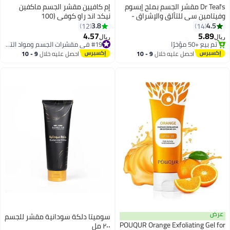
Dr Teal's مقشر الجسم بملح إبسوم
إم كافيين مقشر الجسم ماكفين
وفيتامين سي للتألق والإشراق -
نيكد اند راو كوفي (100
ينعم ويجعل البشرة ناعمة للحصول
جرام)_مكافين 40
3.8
4.5
12
14
على إشراقة صحية مع زيوت
4.57
5.89
#19 في مقشرات الجسم ومواد التلميع
ريال
ريال
الحمضيات (454 جرام)
#8 في مقشرات الجسم ومواد التلميع
تم بيع +20 مؤخرًا
بتخلّص بسرعة
#19 في مقشرات الجسم ومواد التلميع
احصل عليه خلال
9 - 10
احصل عليه خلال
9 - 10
تم بيع +50 مؤخرًا
اغسطس
اغسطس
#8 في مقشرات الجسم ومواد التلميع
عرض
سوميتا دلكة سودانية مقشر للجسم
POUQUR Orange Exfoliating Gel for
٢٠٠ مل