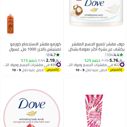
دوف مقشر تلميع الجسم المقشر
كوزمو مقشر الاستحمام كوزمو
يكشف عن بشرة أكثر نعومة بشكل
تمبتيشن بالجزر 1000 مل، غسول
واضح مكاديميا وحليب الأرز مقشر
مرطب للجسم لجميع أنواع البشرة
4.7
4.4
8
104
الجسم الذي يغذي البشرة 298جم
للرجال والنساء
2.19
5.76
7.78
خصم 25%
#22 في مقشرات الجسم ومواد التلميع
2.54
خصم 13%
#39 في مقشرات الجسم ومواد التلميع
ريال
ريال
أقل سعر في 30 يوم
تم بيع +20 مؤخرًا
#22 في مقشرات الجسم ومواد التلميع
#39 في مقشرات الجسم ومواد التلميع
احصل عليه خلال
9 - 10
احصل عليه خلال
9 - 10
اغسطس
اغسطس