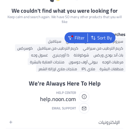
We couldn't find what you were looking for
Keep calm and search again. We have SO many other products that you wi
like!
Popular Sear
Filter
Sort By
وم فيتامين C
منتج تسمير ذاتي
سيتافيل
م الترطيب من سيرافي
كريم الترطيب من سيتافيل
كوسركس
 أند بودي وركس
شوكولاتة
ذا أوردينري
غسول وجه
بات الوجه
بيوتي أوف جوسون
منتجات العناية بالبشرة
فات البشرة
ملاي IPL
منتجات ملاي لإزالة الشعر
We're Always Here To Help
HELP CENTER
help.noon.com
EMAIL SUPPORT
لإلكترونيات