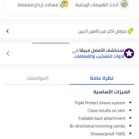
 الإيجابية
معدّلات إرجاع منخفضة
ين آخرين
مبيعًا
في
والقصافات
ة
المواصفات
Triple Pro
Clos
Foldable
Bi-directiona