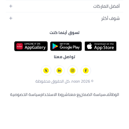
ل
جسم
ة
ي
تسوق أينما كنت
ترونية
بي
الأليفة
رجال
ترات
لصحية
عد
تواصل معنا
مان
بِع معنا
شروط الاستخدام
سياسة الخصوصية