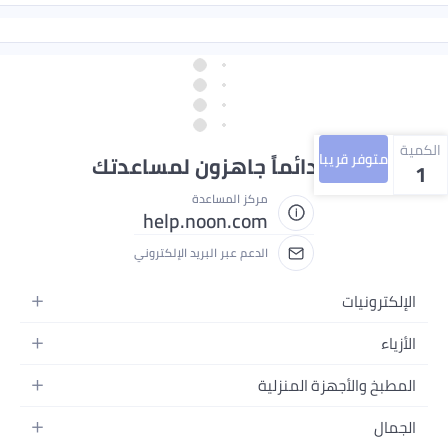
الكمية
متوفر قريبا
نحن دائماً جاهزون لمساعدتك
1
مركز المساعدة
help.noon.com
الدعم عبر البريد الإلكتروني
الإلكترونيات
الجوالات
الأزياء
التابلت
أزياء نسائية
المطبخ والأجهزة المنزلية
اللابتوبات
أزياء رجالية
الحمام
الأجهزة المنزلية
الجمال
أزياء البنات