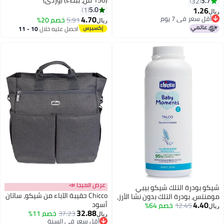
3.7
32
1.26
5.0
1
ريال
4.70
أقل سعر في 7 يوم
5.91
خصم 20%
ريال
أقل سعر في 7 يوم
احصل عليه خلال
10 - 11
اغسطس
عرض الميجا 📣
شيكو بودرة التلك شيكو بيبي
Chicco حقيبة الآباء من شيكو، ساتان
مومنتس، بودرة التلك بدون نشا الأرز،
4.40
أسود
12.45
خصم 64%
تترك البشرة جافة وناعمة، من عمر
ريال
32.88
37.23
خصم 11%
0 ​​أشهر فما فوق، 150 غرام
ريال
أقل سعر في السنة