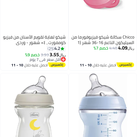
Chicco سكاتة شيكو فيزيوفورما من
شيكو لهاية تقويم الأسنان من فيزيو
السيليكون الناعم 16-36 شهر (1
كومفورت ، ٤+ شهور - وردي
4.09
قطعة)، وردي
4.40
خصم 7%
4.2
25
ريال
3.55
3.93
خصم 9%
ريال
أقل سعر في 7 يوم
أقل سعر في 7 يوم
احصل عليه خلال
10 - 11
احصل عليه خلال
10 - 11
اغسطس
اغسطس