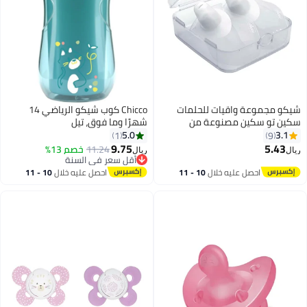
شيكو مجموعة واقيات للحلمات
Chicco كوب شيكو الرياضي 14
سكين تو سكين مصنوعة من
شهرًا وما فوق، تيل
السيليكون مقاس متوسط إلى كبير
5.0
3.1
1
9
مكونة من قطعتين
9.75
5.43
11.24
خصم 13%
ريال
ريال
أقل سعر في السنة
أقل سعر في السنة
احصل عليه خلال
10 - 11
احصل عليه خلال
10 - 11
اغسطس
اغسطس