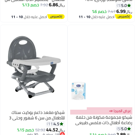
6.86
7.92
سن يوم فما فوق
خصم 13%
5.0
1
ريال
6.99
7.47
خصم 6%
ريال
احصل عليه خلال
10 - 11
احصل عليه خلال
10 - 11
اغسطس
اغسطس
عرض الميجا 📣
شيكو مقعد داعم بوكيت سناك
شيكو مجموعة مكونة من حلمة
للأطفال من سن 6 شهور وحتى 3
رضاعة أطفال ذات ملمس طبيعي
سنوات، بلون رمادي
4.5
11
0M+ بطيئة
5.0
5
44.52
52.92
خصم 15%
ريال
2.89
3.40
خصم 14%
أقل سعر في 30 يوم