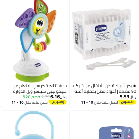
شيكو أعواد قطن للأطفال من شيكو
Chicco لعبة كرسي الطعام من
90 قطعة | أعواد قطن بحماية آمنة
شيكو بيبي سينسز ويل الدوّارة
6.16
5.53
للأذن مع ساق ورقية للأطفال
7.79
خصم 20%
للأطفال من عمر 6 أشهر إلى 18
ريال
ريال
شهرًا
احصل عليه خلال
10 - 11
احصل عليه خلال
10 - 11
اغسطس
اغسطس