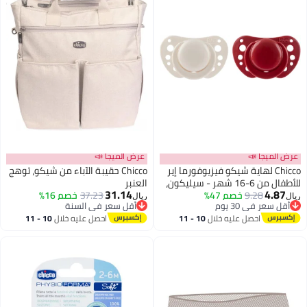
عرض الميجا 📣
عرض الميجا 📣
Chicco لهاية شيكو فيزيوفورما إير
Chicco حقيبة الآباء من شيكو، توهج
للأطفال من 6-16 شهر - سيليكون،
العنبر
31.14
4.87
9.28
خصم 47%
تصميم تشريحي، عبوة من 2
37.23
خصم 16%
ريال
ريال
أقل سعر في 30 يوم
أقل سعر في السنة
أقل سعر في 30 يوم
أقل سعر في السنة
احصل عليه خلال
10 - 11
احصل عليه خلال
10 - 11
اغسطس
اغسطس