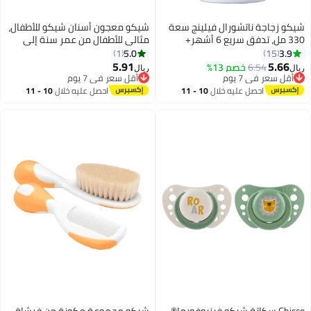
شيكو زجاجة ناتشورال فيلينج سعة
شيكو معجون أسنان شيكو للأطفال،
330 مل، تدفق سريع 6 أشهر+
مثالي للأطفال من عمر سنة إلى
سيليكون، محايدة
ست سنوات، بنكهة الفراولة، ٥٠
5.0
3.9
1
15
غرامًا | خالٍ من الفلورايد وقليل
5.91
5.66
6.54
خصم 13%
ريال
ريال
الكشط | يزيل البلاك ويساعد على
أقل سعر في 7 يوم
أقل سعر في 7 يوم
أقل سعر في 7 يوم
منع التسوس
أقل سعر في 7 يوم
احصل عليه خلال
10 - 11
احصل عليه خلال
10 - 11
اغسطس
اغسطس