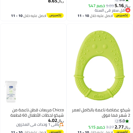
8.65
ريال
5.16
9.89
خصم 47%
ريال
أقل سعر في السنة
أقل سعر في السنة
احصل عليه خلال
10 - 11
احصل عليه خلال
10 - 11
اغسطس
اغسطس
شيكو عضاضة ناعمة بالكامل لعمر
Chicco مربعات قطن ناعمة من
2 شهر فما فوق
شيكو لحظات الأطفال 60 قطعة
4.02
باقي 1 وحدات في المخزون
للبشرة الحساسة
5.0
2
ريال
تم بيع +10 مؤخرًا
2.77
3.27
خصم 15%
ريال
باقي 1 وحدات في المخزون
احصل عليه خلال
10 - 11
احصل عليه خلال
10 - 11