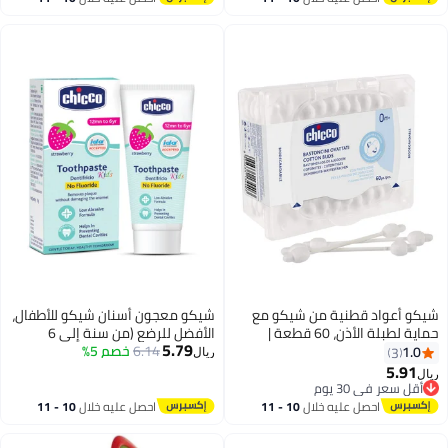
اغسطس
اغسطس
شيكو أعواد قطنية من شيكو مع
شيكو معجون أسنان شيكو للأطفال،
حماية لطبلة الأذن، 60 قطعة |
الأفضل للرضع (من سنة إلى 6
5.79
لتنظيف أذن الطفل | مصنوعة من
6.14
خصم 5%
سنوات)، بنكهة الفراولة، 50 غرام |
1.0
3
ريال
جذع ورقي | آمنة وصحية | قابلة
خالٍ من الفلورايد وقليل الكشط |
5.91
ريال
للتحلل البيولوجي
يزيل البلاك، ويساعد على منع
أقل سعر في 30 يوم
أقل سعر في 30 يوم
التسوس | معتمد من جمعية طب
احصل عليه خلال
10 - 11
احصل عليه خلال
10 - 11
الأسنان الأمريكية
اغسطس
اغسطس