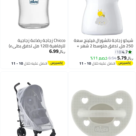
شيكو زجاجة ناتشورال فيلينج سعة
Chicco زجاجة رضاعة زجاجية
250 مل، تدفق متوسط 2 شهر +
للرفاهية (120 مل، تدفق بطيء)
6.99
سيليكون، محايدة
(أزرق) 0M+
4.7
18
ريال
5.79
6.54
خصم 11%
ريال
احصل عليه خلال
10 - 11
احصل عليه خلال
10 - 11
اغسطس
اغسطس