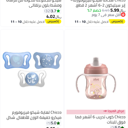
Chicco سكاتة شيكو فيزيوفورما®
شيكو مجموعة مكونة من فرشاة
إير سيليكون 2-6 أشهر 2 قطع،
ومشط بلون برتقالي
5.99
أخضر (مختلط)
6.45
خصم 7%
3.7
32
ريال
أقل سعر في 7 يوم
4.02
ريال
أقل سعر في 7 يوم
احصل عليه خلال
10 - 11
احصل عليه خلال
10 - 11
اغسطس
اغسطس
عرض الميجا 📣
Chicco لهاية شيكو فيزيوفورم
Chicco كوب تدريب 6 أشهر فما
ميكرو خفيفة الوزن للأطفال، شكل
فوق للبنات
مريح، 0-2 أشهر، عبوة من 2، أزرق
5.0
1
5.0
2
فاتح