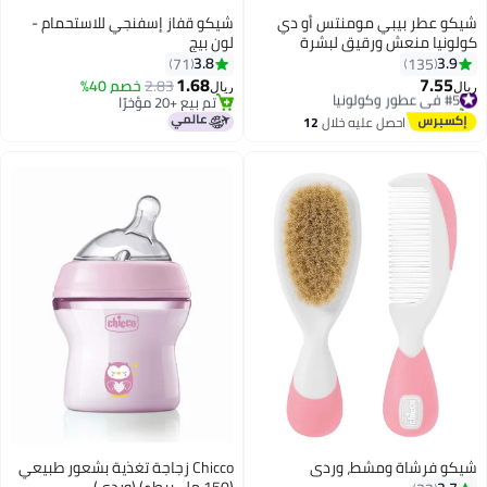
شيكو عطر بيبي مومنتس أو دي
شيكو قفاز إسفنجي للاستحمام -
كولونيا منعش ورقيق لبشرة
لون بيج
الأطفال من عمر 0 شهر فما فوق
3.8
3.9
71
135
سعة 100 مل
1.68
7.55
#5 في عطور وكولونيا
2.83
خصم 40%
ريال
ريال
تم بيع +20 مؤخرًا
تم بيع +20 مؤخرًا
#5 في عطور وكولونيا
تم بيع +20 مؤخرًا
احصل عليه خلال
12
اغسطس
شيكو فرشاة ومشط، وردي
Chicco زجاجة تغذية بشعور طبيعي
(150 مل، ببطء) (وردي)