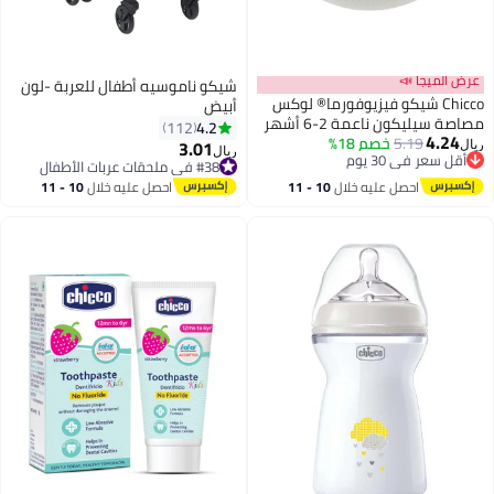
عرض الميجا 📣
شيكو ناموسيه أطفال للعربة -لون
Chicco شيكو فيزيوفورما® لوكس
أبيض
مصاصة سيليكون ناعمة 2-6 أشهر
4.2
112
4.24
1 قطعة، رمادي
5.19
خصم 18%
3.01
ريال
ريال
أقل سعر في 30 يوم
#38 في ملحقات عربات الأطفال
أقل سعر في 30 يوم
#38 في ملحقات عربات الأطفال
احصل عليه خلال
10 - 11
احصل عليه خلال
10 - 11
اغسطس
اغسطس