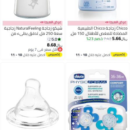
عرض الميجا 📣
عرض الميجا 📣
Chicco زجاجة Chicco الطبيعية
شيكو زجاجة NaturalFeeling زجاجية
المضادة للمغص للأطفال، 150 مل،
سعة 250 مل، تدفق بطيء من
5.66
زرقاء
7.42
خصم 23%
0M+ سيليكون، محايدة
5.0
2
ريال
8.68
ريال
أقل سعر في 7 يوم
أقل سعر في 7 يوم
احصل عليه خلال
10 - 11
احصل عليه خلال
10 - 11
اغسطس
اغسطس