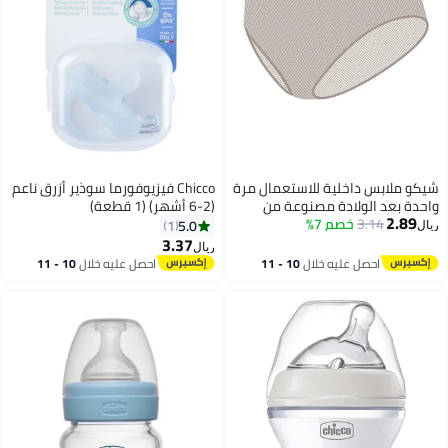
شيكو ملابس داخلية للاستعمال مرة
Chicco فيزيوفورما سوذير أزرق ناعم
واحدة بعد الولادة مصنوعة من
(2-6 أشهر) (1 قطعة)
2.89
3.14
خصم 7%
قماش غير منسوج مقاس 4
5.0
1
ريال
3.37
ريال
احصل عليه خلال
10 - 11
احصل عليه خلال
10 - 11
اغسطس
اغسطس