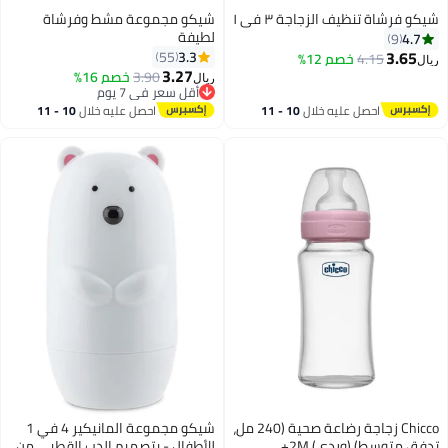
شيكو فرشاة تنظيف الزجاجة ٣ في ١
شيكو مجموعة مشط وفرشاة
لطيفة
4.7
9
3.65
3.3
55
4.15
خصم 12%
ريال
3.27
3.90
خصم 16%
ريال
أقل سعر في 7 يوم
أقل سعر في 7 يوم
احصل عليه خلال
10 - 11
احصل عليه خلال
10 - 11
اغسطس
اغسطس
Chicco زجاجة رضاعة صحية (240 مل،
شيكو مجموعة المانيكير 4 في 1
تدفق متوسط) (وردي) 2M+
للأطفال - بتصميم الدب القطبي من