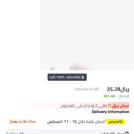
100% Left
·
00
m
:
00
s
ريال
35.28
Inclusive of VAT
48 ريال
26% OFF
عرض برق
باقي 2 وحدات في المخزون
باقي 2 وحدات في المخزون
Delivery Information
احصل عليه خلال
10 - 11 اغسطس
Order in 9h 37m
عرض الخيارات
View All