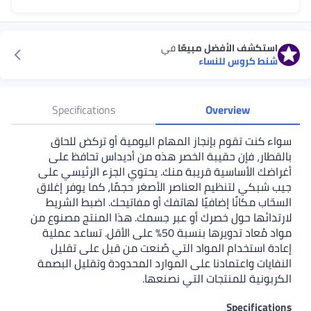
استكشف الأفضل مبيعًا
في
شنط كروس للنساء
Specifications
Overview
سواء كنت تقوم بإنجاز المهام اليومية أو تركض للحاق
بالقطار، فإن حقيبة الخصر هذه من أديداس تحافظ على
أغراضك الأساسية قريبة منك. يحتوي الجزء الرئيسي على
جيب شبكي لتنظيم العناصر الأصغر حجمًا، كما يوفر إغلاق
السحّاب مكانًا إضافيًا لهاتفك أو مفاتيحك. اضبط الشريط
لارتدائها حول خصرك أو عبر جسمك. هذا المنتج مصنوع من
مواد مُعاد تدويرها بنسبة 50% على الأقل. تساعد عملية
إعادة استخدام المواد التي صُنعت من قبل على تقليل
النفايات واعتمادنا على الموارد المحدودة وتقليل البصمة
الكربونية للمنتجات التي نصنعها.
Specifications