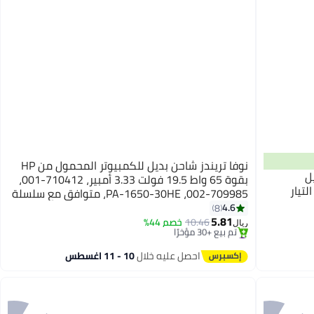
نوفا تريندز شاحن بديل للكمبيوتر المحمول من HP
 ديل
بقوة 65 واط 19.5 فولت 3.33 أمبير، 710412-001،
نوع C محول التيار
709985-002، PA-1650-30HE، متوافق مع سلسلة
أجهزة الكمبيوتر المحمولة HP 250 255 G2 G3 G4
4.6
8
5.81
G5، وأجهزة الكمبيوتر المحمولة HP Pavilion 15
10.46
خصم 44%
ريال
#9 في المحولات والشواحن
Series، وأجهزة الكمبيوتر المحمولة HP Elite Book،
أقل سعر في 30 يوم
وأجهزة
تم بيع +30 مؤخرًا
احصل عليه خلال
10 - 11 اغسطس
#9 في المحولات والشواحن