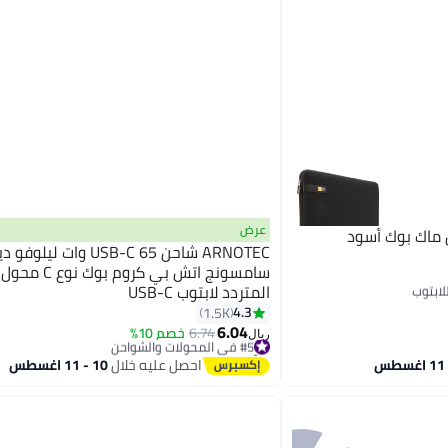
عرض
 ماك بوك أسود
ARNOTEC شاحن USB-C 65 وات ليلوفو
سامسونج اتش بي كروم بوك 
المتردد لابتوب USB-C
4.3
1.5K
6.04
#5 في المحولات والشواحن
6.74
خصم 10%
ريال
تم بيع +40 مؤخرًا
#5 في المحولات والشواحن
احصل عليه خلال
10 - 11 اغسطس