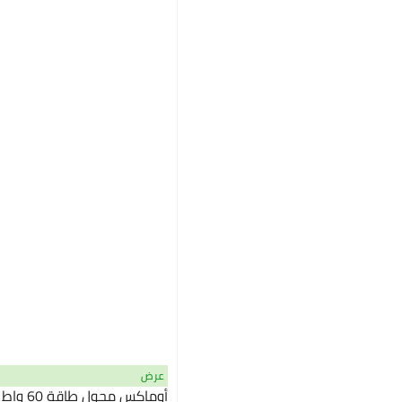
عرض
أوماكس م