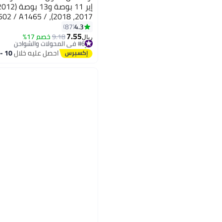
 / A1502 / A1465 /
A1466، 60 واط / 45 واط
4.3
87
7.55
#6 في المحولات والشواحن
9.18
خصم 17%
ريال
تم بيع +70 مؤخرًا
#6 في المحولات والشواحن
احصل عليه خلال
10 - 11 اغسطس