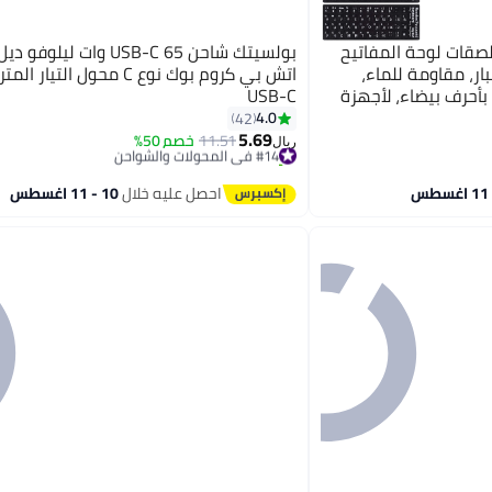
ت من ملصقات لوحة المفاتيح
بولسيتك شاحن USB-C 65 وات 
ار، مقاومة للماء،
اتش بي كروم بوك نوع C محول التي
بأحرف بيضاء، لأجهزة
USB-C
كمبيوتر المكتبية
4.0
42
5.69
#14 في المحولات والشواحن
11.51
خصم 50%
ريال
تم بيع +50 مؤخرًا
#14 في المحولات والشواحن
احصل عليه خلال
10 - 11 اغسطس