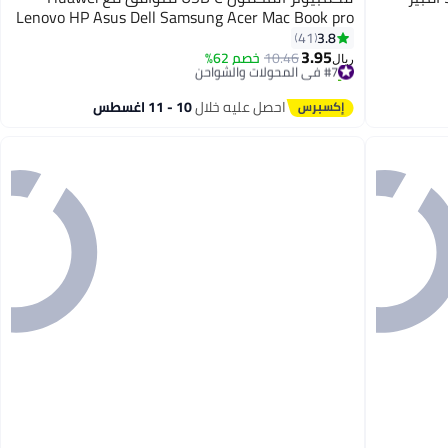
Lenovo HP Asus Dell Samsung Acer Mac Book pro
وجميع أجهزة الكمبيوتر أو الهواتف الذكية، سلك
3.8
41
3.95
محول طاقة تيار متردد سريع من النوع C
#7 في المحولات والشواحن
10.46
خصم 62%
ريال
تم بيع +70 مؤخرًا
#7 في المحولات والشواحن
احصل عليه خلال
10 - 11 اغسطس