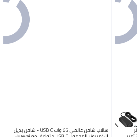
وتر
سالاب شاحن عالمي 65 وات USB C - شاحن بديل
للكمبيوتر المحمول USB C متوافق مع Huawei