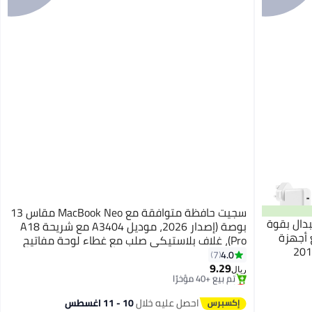
سجيت حافظة متوافقة مع MacBook Neo مقاس 13
بدال بقوة
بوصة (إصدار 2026، موديل A3404 مع شريحة A18
ل مع أجهزة
Pro)، غلاف بلاستيكي صلب مع غطاء لوحة مفاتيح
2016/17
لحماية MacBook Neo 13 بوصة، شفاف كريستالي
4.0
7
ة كمبيوتر
9.29
ريال
احن
أقل سعر في 30 يوم
باقي 1 وحدات في المخزون
تم بيع +40 مؤخرًا
احصل عليه خلال
10 - 11 اغسطس