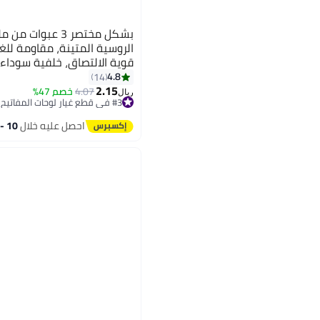
بشكل مختصر 3 عبوا
الروسية المتينة، مقاومة للغب
قوية الالتصاق، خلفية سوداء 
الكمبيوتر المحمول وأجهزة ال
4.8
14
2.15
(روسي-أسود)
4.07
خصم 47%
ريال
#3 في قطع غيار لوحات المفاتيح
#3 في قطع غيار لوحات المفاتيح
احصل عليه خلال
10 - 11 اغسطس