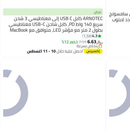
عرض
ليلوفو ديل سامسونج
ARNOTEC كابل USB C إلى مغناطيسي 3 شحن
ار المتردد لابتوب
سريع 140 واط PD، كابل شاحن USB-C مغناطيسي
بطول 2 متر مع مؤشر LED، متوافق مع MacBook
#3 في المحولات والشواحن
Pro M1/M2/M3/M4 (14"/16"), MacBook Air
4.3
1.5K
أقل سعر في 30 يوم
(13"/15") 2021-2025
6.63
7.55
بتخلّص بسرعة
خصم 12%
ريال
تم بيع +90 مؤخرًا
#3 في المحولات والشواحن
احصل عليه خلال
10 - 11 اغسطس