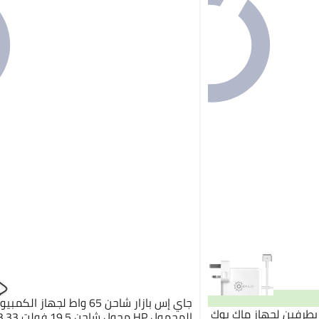
جاي إس بازار شاحن 65 واط لجهاز الكمبي
حول طاقة 60 واط بطرفين لجهاز ماك بوك
المحمول HP محول شاحن 19.5 فولت 3.33 أمبير