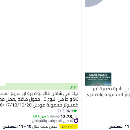
عرض
ي بأحرف كبيرة غير
تيك في شاحن ماك بوك برو اير سريع الاست
تر المحمولة والدفتري
96 واط من النوع C ، محول طاقة يعم
كمبيوتر محمولة موديل /18/19/20
مقاس 13 ، 14 ، 15 ، 16 بوصة ، أجهز
4.1
1.3K
12.78
محمولة وعلامات تبويب وهواتف ذكية ، ش
#2 في المحولات والشواحن
28.94
خصم 55%
ريال
تم بيع +70 مؤخرًا
Thunderbolt مع كابل USB C ، iPhone 15
#2 في المحولات والشواحن
احصل عليه خلال
10 - 11 اغسطس