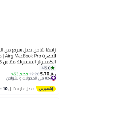
لأجهزة
5.0
4
5.70
كابل للأجهزة اللوحية والهواتف الذك
#24 في المحولات والشواحن
12.20
خصم 53%
ريال
أقل سعر في السنة
#24 في المحولات والشواحن
احصل عليه خلال
10 - 11 اغسطس