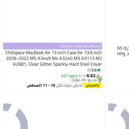
تخفيضات الاستعداد للمدرسة
سالاب شاحن كمبيوتر محمول HP بديل بقدرة 65
Chillspace MacBook Air 13 inch Case for 13.6 inch
وات، ومحول تيار متردد لأجهزة HP Pavilion، وHP
2026-2022 M5 A3449 M4 A3240 M3 A3113 M2
A2681, Clear Glitter Sparkly Hard Shell Cover
Chromebook، وHP ProBook، وHP Stream، وHP 250
with Keyboard Cover & Screen Protector,
3.6
6
Transparent No Cut Out
6.62
9.12
خصم 27%
ريال
#4 في ملصقات حماية أجهزة اللابتوب
بتخلّص بسرعة
احصل عليه خلال
10 - 11 اغسطس
تم بيع +20 مؤخرًا
#4 في ملصقات حماية أجهزة اللابتوب