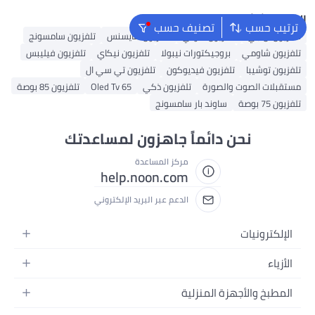
البحث الشائع
ترتيب حسب
تصنيف حسب
تلفزيون ال جي
تلفزيون سوني
تلفزيون هايسنس
تلفزيون سامسونج
تلفزيون شاومي
بروجيكتورات نيبولا
تلفزيون نيكاي
تلفزيون فيليبس
تلفزيون توشيبا
تلفزيون فيديوكون
تلفزيون تي سي ال
مستقبلات الصوت والصورة
تلفزيون ذكي
Oled Tv 65
تلفزيون 85 بوصة
تلفزيون 75 بوصة
ساوند بار سامسونج
نحن دائماً جاهزون لمساعدتك
مركز المساعدة
help.noon.com
الدعم عبر البريد الإلكتروني
الإلكترونيات
الجوالات
الأزياء
التابلت
أزياء نسائية
المطبخ والأجهزة المنزلية
اللابتوبات
أزياء رجالية