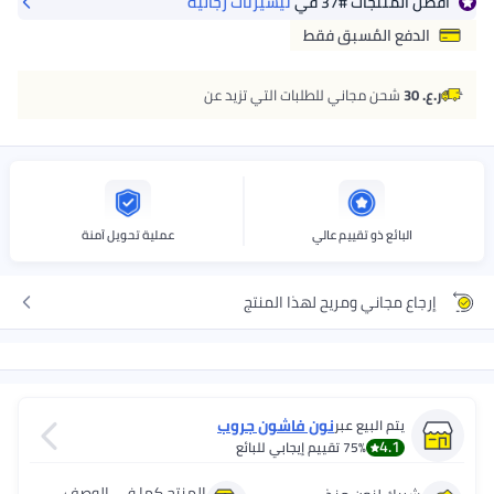
أفضل المنتجات
#37
في
تيشيرتات رجالية
الدفع المُسبق فقط
ر.ع. 30
شحن مجاني للطلبات التي تزيد عن
البائع ذو تقييم عالي
عملية تحويل آمنة
إرجاع مجاني ومريح لهذا المنتج
نون فاشون جروب
يتم البيع عبر
4.1
75%
تقييم إيجابي للبائع
المنتج كما في الوصف