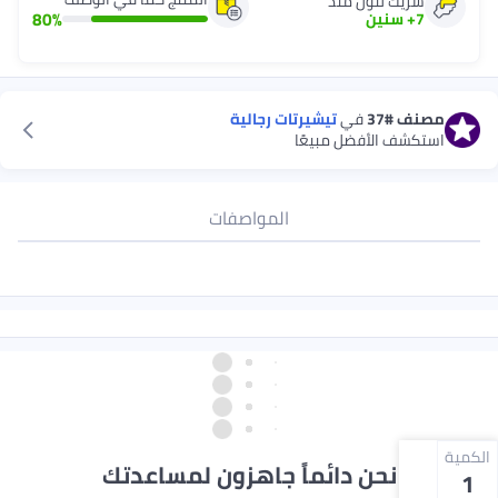
شريك لنون منذ
80
%
7
+
سنين
مصنف
#37
في
تيشيرتات رجالية
استكشف الأفضل مبيعًا
المواصفات
الكمية
نحن دائماً جاهزون لمساعدتك
1