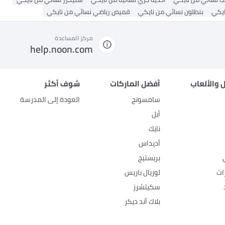
ايكي
بنطلون نسائي من نايكي
قميص رياضي نسائي من نايكي
مركز المساعدة
help.noon.com
 والألعاب
أفضل الماركات
شوف أكثر
سامسونج
العودة إلى المدرسة
أبل
نايك
أديداس
بريستيج
ات
لوريال باريس
سكيتشرز
بلاك أند ديكر