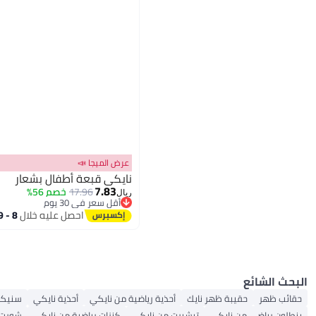
عرض الميجا 📣
نايكي قبعة أطفال بشعار
7.83
17.96
خصم 56%
ريال
أقل سعر في 30 يوم
أقل سعر في 30 يوم
احصل عليه خلال
8 - 9 اغسطس
البحث الشائع
حقائب ظهر
حقيبة ظهر نايك
أحذية رياضية من نايكي
أحذية نايكي
سنيكر
بنطلون رياضي من نايكي
تيشيرت من نايكي
كنزات رياضية من نايكي
شورت 