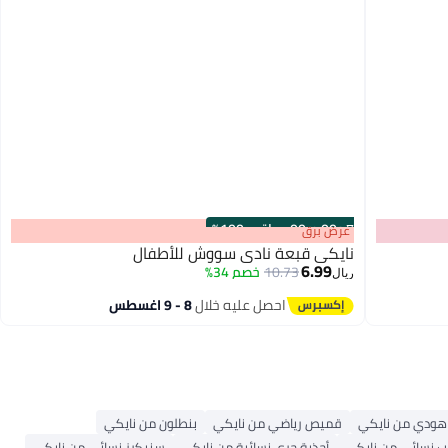
s
00
:
m
00
·
باقي 100%
عرض برق
نايكي قبعة نادي سووش للأطفال
6.99
10.73
خصم 34%
ريال
2
احصل عليه خلال
8 - 9 اغسطس
هودي من نايكي
قميص رياضي من نايكي
بنطلون من نايكي
 نسائي من نايكي
أحذية جري نسائية من نايكي
سنيكرز نسائي من نايكي