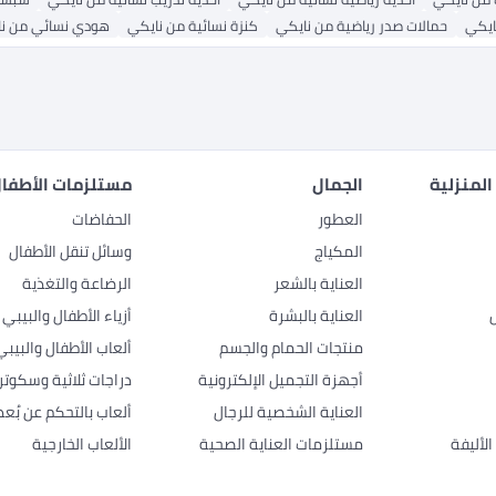
ايكي
حمالات صدر رياضية من نايكي
كنزة نسائية من نايكي
هودي نسائي من ن
المنزلية
الجمال
مستلزمات الأطفال
العطور
الحفاضات
المكياج
وسائل تنقل الأطفال
العناية بالشعر
الرضاعة والتغذية
العناية بالبشرة
أزياء الأطفال والبيبي
منتجات الحمام والجسم
ألعاب الأطفال والبيبي
أجهزة التجميل الإلكترونية
دراجات ثلاثية وسكوتر
العناية الشخصية للرجال
ألعاب بالتحكم عن بُعد
لأليفة
مستلزمات العناية الصحية
الألعاب الخارجية