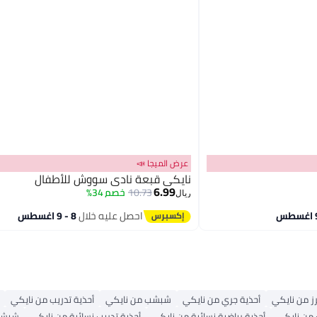
عرض الميجا 📣
نايكي قبعة نادي سووش للأطفال
6.99
10.73
خصم 34%
ريال
2
احصل عليه خلال
8 - 9 اغسطس
ز من نايكي
أحذية جري من نايكي
شبشب من نايكي
أحذية تدريب من نايكي
من نايكي
أحذية رياضية نسائية من نايكي
أحذية تدريب نسائية من نايكي
شبشب