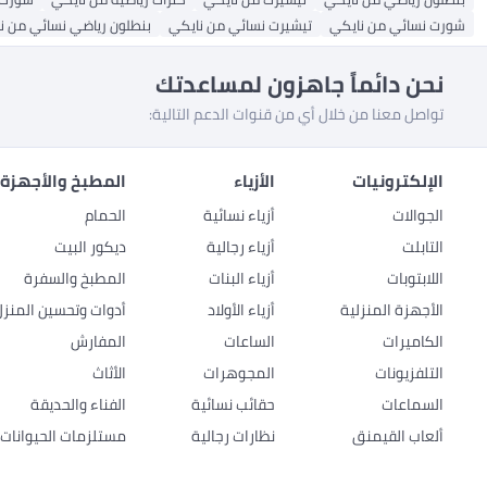
شورت نسائي من نايكي
تيشيرت نسائي من نايكي
بنطلون رياضي نسائي من ن
نحن دائماً جاهزون لمساعدتك
تواصل معنا من خلال أي من قنوات الدعم التالية:
الإلكترونيات
الأزياء
المطبخ والأجهزة 
الجوالات
أزياء نسائية
الحمام
التابلت
أزياء رجالية
ديكور البيت
اللابتوبات
أزياء البنات
المطبخ والسفرة
الأجهزة المنزلية
أزياء الأولاد
أدوات وتحسين المنزل
الكاميرات
الساعات
المفارش
التلفزيونات
المجوهرات
الأثاث
السماعات
حقائب نسائية
الفناء والحديقة
ألعاب القيمنق
نظارات رجالية
مستلزمات الحيوانات ا