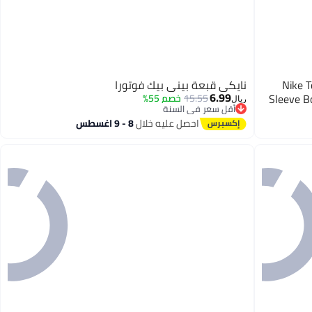
Nike T
نايكي قبعة بيني بيك فوتورا
6.99
Sleeve B
15.55
خصم 55%
ريال
أقل سعر في السنة
أقل سعر في السنة
احصل عليه خلال
8 - 9 اغسطس