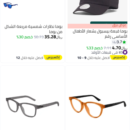
s
00
:
m
عرض برق
00
·
باقي 100%
بوما نظارات شمسية مربعة الشكل
بوما قبعة بيسبول بشعار الأطفال
من بوما
35.28
الأساسي رقم
50.73
خصم 30%
ريال
3.7
4
6
4.70
7.11
خصم 33%
ريال
#5 في قبعات الأولاد
#5 في قبعات الأولاد
احصل عليه خلال
9 - 10
احصل عليه خلال
12
اغسطس
اغسطس