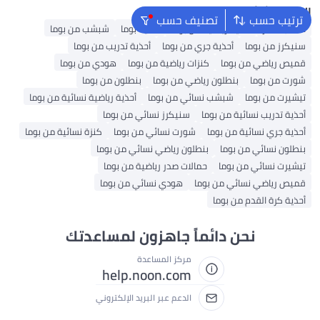
البحث الشائع
ترتيب حسب
تصنيف حسب
حقائب ظهر
أحذية رياضية من بوما
أحذية بوما
شبشب من بوما
سنيكرز من بوما
أحذية جري من بوما
أحذية تدريب من بوما
قميص رياضي من بوما
كنزات رياضية من بوما
هودي من بوما
شورت من بوما
بنطلون رياضي من بوما
بنطلون من بوما
تيشيرت من بوما
شبشب نسائي من بوما
أحذية رياضية نسائية من بوما
أحذية تدريب نسائية من بوما
سنيكرز نسائي من بوما
أحذية جري نسائية من بوما
شورت نسائي من بوما
كنزة نسائية من بوما
بنطلون نسائي من بوما
بنطلون رياضي نسائي من بوما
تيشيرت نسائي من بوما
حمالات صدر رياضية من بوما
قميص رياضي نسائي من بوما
هودي نسائي من بوما
أحذية كرة القدم من بوما
نحن دائماً جاهزون لمساعدتك
مركز المساعدة
help.noon.com
الدعم عبر البريد الإلكتروني