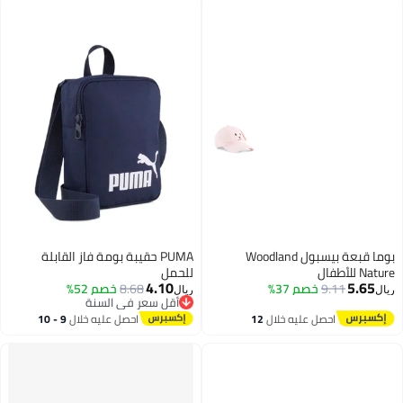
بوما قبعة بيسبول Woodland
PUMA حقيبة بومة فاز القابلة
Nature للأطفال
للحمل
4.10
5.65
9.11
خصم 37%
8.68
خصم 52%
ريال
ريال
أقل سعر في السنة
أقل سعر في السنة
احصل عليه خلال
12
احصل عليه خلال
9 - 10
اغسطس
اغسطس