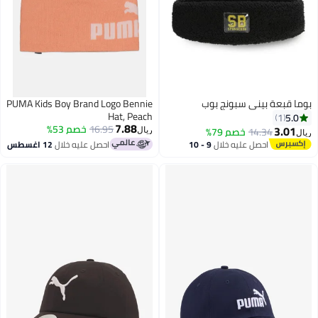
بوما قبعة بيني سبونج بوب
PUMA Kids Boy Brand Logo Bennie
Hat, Peach
5.0
1
7.88
16.95
خصم 53%
3.01
14.34
خصم 79%
ريال
ريال
احصل عليه خلال
9 - 10
احصل عليه خلال
12 اغسطس
اغسطس