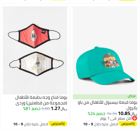
اغسطس
اغسطس
عرض
بوما قناع وجه بطبعة للأطفال
بوما قبعة بيسبول للأطفال من باو
(مجموعة من قطعتين) وردي
1.27
باترول
6.80
خصم 81%
ريال
10.85
14.34
خصم 24%
ريال
2
أقل سعر في 7 يوم
أقل سعر في 7 يوم
احصل عليه خلال
9 - 10
احصل عليه خلال
9 - 10
اغسطس
اغسطس