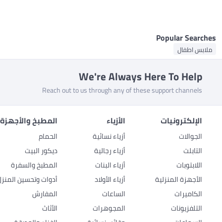
Popular Searches
ملابس اطفال
We're Always Here To Help
Reach out to us through any of these support channels
الإلكترونيات
الأزياء
المطبخ والأجهزة 
الجوالات
أزياء نسائية
الحمام
التابلت
أزياء رجالية
ديكور البيت
اللابتوبات
أزياء البنات
المطبخ والسفرة
الأجهزة المنزلية
أزياء الأولاد
أدوات وتحسين المنزل
الكاميرات
الساعات
المفارش
التلفزيونات
المجوهرات
الأثاث