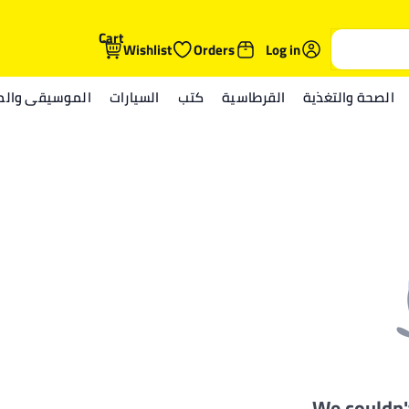
Cart
Wishlist
Orders
Log in
الصحة والتغذية
القرطاسية
كتب
السيارات
الموسيقى والمي
We couldn'