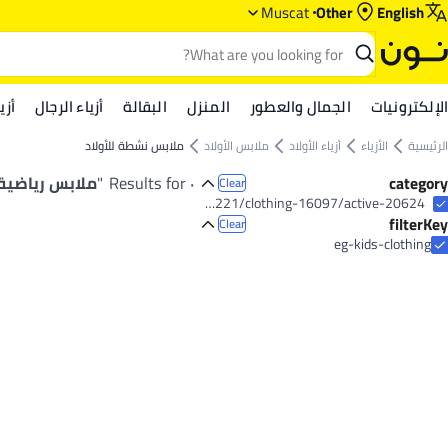
Muscat
Other
English
الإلكترونيات
الجمال والعطور
المنزل
البقالة
أزياء الرجال
أزي
الرئيسية
الأزياء
أزياء الأولاد
ملابس الأولاد
ملابس نشطة للأولاد
category
٠ Results for
"
ملابس رياضية 
Clear
fashion/boys-31221/clothing-16097/active-20624
filterKey
Clear
eg-kids-clothing