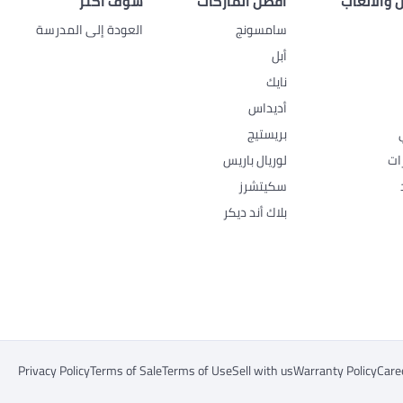
 والألعاب
أفضل الماركات
شوف أكثر
سامسونج
العودة إلى المدرسة
أبل
نايك
أديداس
بريستيج
ات
لوريال باريس
سكيتشرز
بلاك أند ديكر
Privacy Policy
Terms of Sale
Terms of Use
Sell with us
Warranty Policy
Care