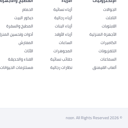
الإلكترونيات
الأزياء
المطبخ والأجهزة 
الجوالات
أزياء نسائية
الحمام
التابلت
أزياء رجالية
ديكور البيت
اللابتوبات
أزياء البنات
المطبخ والسفرة
الأجهزة المنزلية
أزياء الأولاد
أدوات وتحسين المنزل
الكاميرات
الساعات
المفارش
التلفزيونات
المجوهرات
الأثاث
السماعات
حقائب نسائية
الفناء والحديقة
ألعاب القيمنق
نظارات رجالية
مستلزمات الحيوانات ا
© 2026 noon. All Rights Reserved