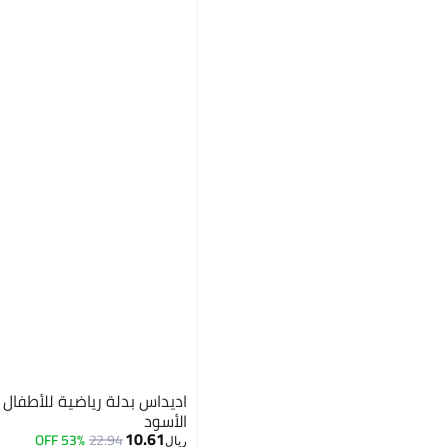
اديداس بدلة رياضية للأطفال 
الأسود
10.61
53% OFF
22.94
ريال