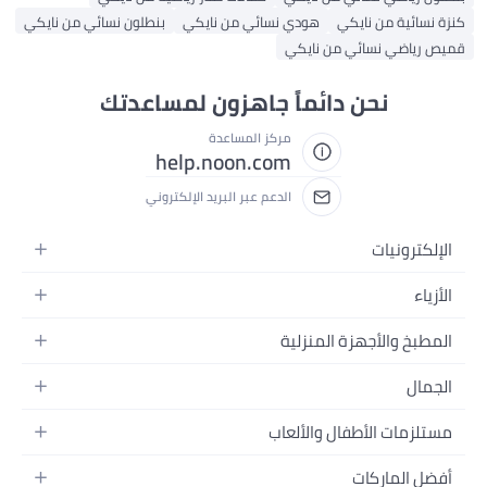
كنزة نسائية من نايكي
هودي نسائي من نايكي
بنطلون نسائي من نايكي
قميص رياضي نسائي من نايكي
نحن دائماً جاهزون لمساعدتك
مركز المساعدة
help.noon.com
الدعم عبر البريد الإلكتروني
الإلكترونيات
الجوالات
الأزياء
التابلت
أزياء نسائية
المطبخ والأجهزة المنزلية
اللابتوبات
أزياء رجالية
الحمام
الأجهزة المنزلية
الجمال
أزياء البنات
ديكور البيت
الكاميرات
العطور
أزياء الأولاد
مستلزمات الأطفال والألعاب
المطبخ والسفرة
التلفزيونات
المكياج
الساعات
الحفاضات
أدوات وتحسين المنزل
السماعات
أفضل الماركات
العناية بالشعر