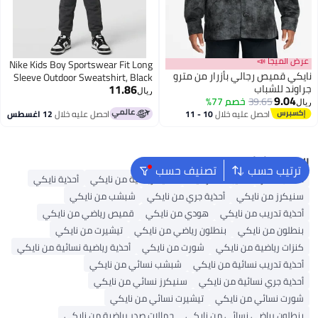
عرض الميجا 📣
Nike Kids Boy Sportswear Fit Long
نايكي قميص رجالي بأزرار من مترو
Sleeve Outdoor Sweatshirt, Black
11.86
جراوند للشباب
ريال
9.04
39.65
خصم 77%
ريال
احصل عليه خلال
10 - 11
احصل عليه خلال
12 اغسطس
اغسطس
البحث الشائع
ترتيب حسب
تصنيف حسب
حقائب ظهر
حقيبة ظهر نايك
أحذية رياضية من نايكي
أحذية نايكي
سنيكرز من نايكي
أحذية جري من نايكي
شبشب من نايكي
أحذية تدريب من نايكي
هودي من نايكي
قميص رياضي من نايكي
بنطلون من نايكي
بنطلون رياضي من نايكي
تيشيرت من نايكي
كنزات رياضية من نايكي
شورت من نايكي
أحذية رياضية نسائية من نايكي
أحذية تدريب نسائية من نايكي
شبشب نسائي من نايكي
أحذية جري نسائية من نايكي
سنيكرز نسائي من نايكي
شورت نسائي من نايكي
تيشيرت نسائي من نايكي
بنطلون رياضي نسائي من نايكي
حمالات صدر رياضية من نايكي