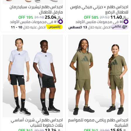
اديداس طقم × ديزني ميكي ماوس
اديداس طقم تيشيرت سبايدرمان
للاطفال الرضع
مارفل للأطفال
25.04
11.40
19% OFF
31.18
58% OFF
27.52
#1 في مجموعات ملابس الأولاد
ريال
ريال
#6 في مجموعات ملابس الأولاد
أقل سعر في 7 يوم
#6 في مجموعات ملابس الأولاد
احصل عليه خلال
13 اغسطس
احصل عليه خلال
10 - 11
#1 في مجموعات ملابس الأولاد
اغسطس
اديداس طقم رياضي مموه للمواسم
اديداس طقم تي شيرت أساسي
الشبابية
بثلاث خطوط للشباب
13.24
15.65
34% OFF
20.35
34% OFF
23.96
ريال
ريال