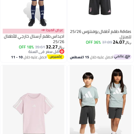
عرض الميجا 📣
Adidas طقم أطفال يوفنتوس 25/26
اديداس طقم أرسنال خارجي للأطفال
للمنزل
24.07
25/26
36% OFF
37.89
ريال
32.27
18% OFF
39.61
ريال
أقل سعر في السنة
أقل سعر في السنة
احصل عليه خلال
15 اغسطس
احصل عليه خلال
10 - 11
اغسطس