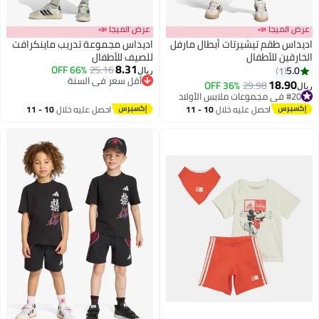
عرض الميجا 📣
عرض الميجا 📣
اديداس طقم تيشيرتات أبطال مارفل
اديداس مجموعة تدريب ماينكرافت
الخارقين للأطفال
للصيف للأطفال
8.31
66% OFF
25.16
5.0
1
ريال
أقل سعر في السنة
18.90
36% OFF
29.98
ريال
أقل سعر في السنة
#20 في مجموعات ملابس الأولاد
#20 في مجموعات ملابس الأولاد
احصل عليه خلال
10 - 11
احصل عليه خلال
10 - 11
اغسطس
اغسطس