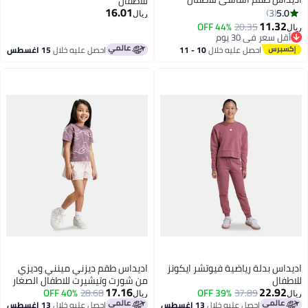
للأطفال
16.01
5.0
3
ريال
11.32
44% OFF
20.35
ريال
أقل سعر في 30 يوم
أقل سعر في 30 يوم
احصل عليه خلال
10 - 11
احصل عليه خلال
15 اغسطس
اغسطس
اديداس بدلة رياضية فيوتشر ايكونز
اديداس طقم ديزني مينني وديزي
للاطفال
من شورت وتيشيرت للاطفال الصغار
17.16
22.92
40% OFF
28.68
39% OFF
37.89
ريال
ريال
احصل عليه خلال
13 اغسطس
احصل عليه خلال
13 اغسطس