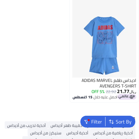
اديداس طقم ADIDAS MARVEL
AVENGERS T-SHIRT
21.77
5% OFF
22.92
ريال
احصل عليه خلال
15 اغسطس
Popular Searches
Filter
Sort By
ملابس اطفال
حقائب ظهر
حقيبة ظهر أديداس
أحذية تدريب من أديداس
أحذية رياضية من أديداس
أحذية أديداس
سنيكرز من أديداس