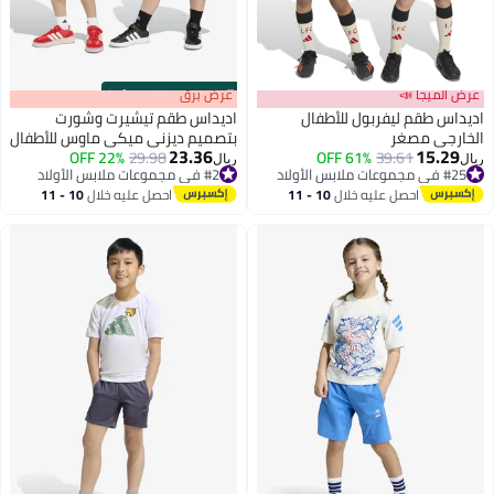
عرض الميجا 📣
s
00
:
m
عرض برق
00
·
100% Left
اديداس طقم ليفربول للأطفال
اديداس طقم تيشيرت وشورت
الخارجي مصغر
بتصميم ديزني ميكي ماوس للأطفال
23.36
15.29
22% OFF
29.98
61% OFF
39.61
#25 في مجموعات ملابس الأولاد
ريال
ريال
#2 في مجموعات ملابس الأولاد
أقل سعر في السنة
#2 في مجموعات ملابس الأولاد
احصل عليه خلال
10 - 11
احصل عليه خلال
10 - 11
#25 في مجموعات ملابس الأولاد
اغسطس
اغسطس