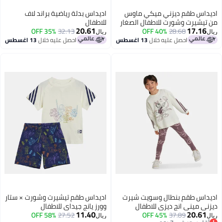
اديداس طقم ديزني ميكي ماوس
اديداس بدلة رياضية براند لاف
من تيشيرت وشورت للاطفال الصغار
للاطفال
20.61
17.16
35% OFF
32.13
40% OFF
28.68
ريال
ريال
احصل عليه خلال
13 اغسطس
احصل عليه خلال
13 اغسطس
اديداس طقم بنطال وسويت شيرت
اديداس طقم تيشيرت وشورت × ستار
ديزني ميني انج ديزي للاطفال
وورز يانج جيداي للاطفال
11.40
20.61
الصغار
37.89
45% OFF
27.52
58% OFF
ريال
ريال