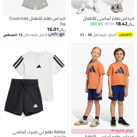
اديداس طقم أساسي للأطفال
اديداس طقم للأطفال Essentials
18.42
Tee
9% OFF
20.35
ريال
16.01
ريال
احصل عليه خلال
10 - 11
احصل عليه خلال
15 اغسطس
اغسطس
عرض الميجا 📣
Adidas طقم تي شيرت أساسي
اديداس طقم أساسي للأطفال