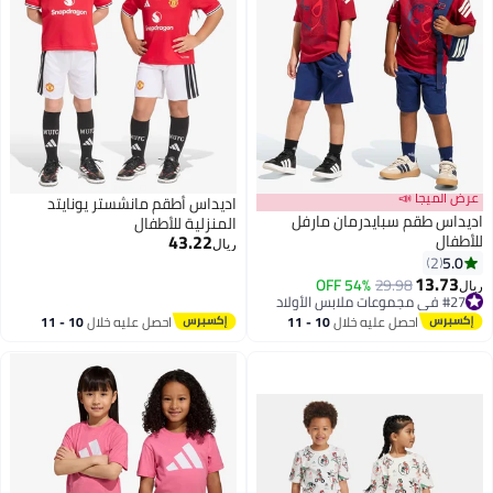
عرض الميجا 📣
اديداس أطقم مانشستر يونايتد
اديداس طقم سبايدرمان مارفل
المنزلية للأطفال
43.22
للأطفال
ريال
5.0
2
13.73
54% OFF
29.98
#27 في مجموعات ملابس الأولاد
ريال
أقل سعر في السنة
احصل عليه خلال
10 - 11
احصل عليه خلال
10 - 11
#27 في مجموعات ملابس الأولاد
اغسطس
اغسطس