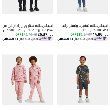
اديداس طقم تيشيرت وليقنز براند
اديداس طقم ستار وورز زاد ان اي من
لوف للاطفال الكبار
سويت شيرت وبنطال رياضي للاطفال
26.37
14.86
24.07
38% OFF
الصغار
40.19
34% OFF
ريال
ريال
احصل عليه خلال
13 اغسطس
احصل عليه خلال
13 اغسطس
2