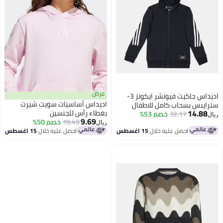
عرض
اديداس جاكيت فيوتشر ايكونز 3-
اديداس أساسيات سويت شيرت
سترايبس بسحاب كامل للاطفال
14.88
بغطاء رأس للجنسين
32.17
خصم 53%
ريال
9.69
19.49
خصم 50%
ريال
احصل عليه خلال
15 اغسطس
احصل عليه خلال
15 اغسطس