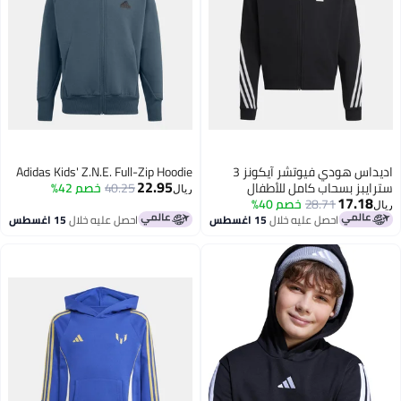
اديداس هودي فيوتشر آيكونز 3
Adidas Kids' Z.N.E. Full-Zip Hoodie
22.95
سترايبز بسحاب كامل للأطفال
40.25
خصم 42%
ريال
17.18
28.71
خصم 40%
ريال
احصل عليه خلال
15 اغسطس
احصل عليه خلال
15 اغسطس
2