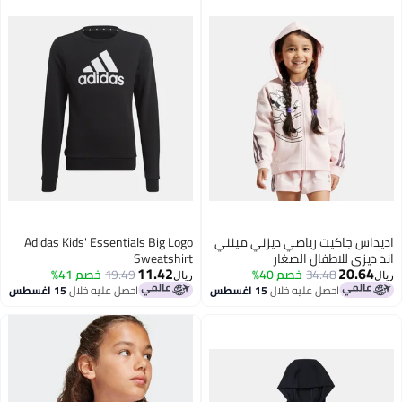
اديداس جاكيت رياضي ديزني مينني
Adidas Kids' Essentials Big Logo
اند ديزي للاطفال الصغار
Sweatshirt
11.42
20.64
34.48
خصم 40%
19.49
خصم 41%
ريال
ريال
احصل عليه خلال
15 اغسطس
احصل عليه خلال
15 اغسطس