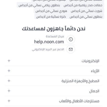
حمالات صدر رياضية من أديداس
بنطلون رياضي نسائي من أديداس
شورت نسائي من أديداس
هودي نسائي من أديداس
بنطلون نسائي من أديداس
كنزة نسائية من أديداس
نحن دائماً جاهزون لمساعدتك
مركز المساعدة
help.noon.com
الدعم عبر البريد الإلكتروني
الإلكترونيات
الجوالات
الأزياء
التابلت
أزياء نسائية
المطبخ والأجهزة المنزلية
اللابتوبات
أزياء رجالية
الحمام
الأجهزة المنزلية
الجمال
أزياء البنات
ديكور البيت
الكاميرات
العطور
أزياء الأولاد
مستلزمات الأطفال والألعاب
المطبخ والسفرة
التلفزيونات
المكياج
الساعات