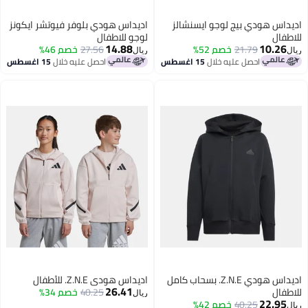
اديداس هودي بيج لوجو ايسنشالز
اديداس هودي بلوفر فيوتشر ايكونز
للاطفال
لوجو للاطفال
14.88
10.26
21.79
خصم 52%
27.56
خصم 46%
ريال
ريال
احصل عليه خلال
15 اغسطس
احصل عليه خلال
15 اغسطس
3
اديداس هودي Z.N.E. بسحاب كامل
اديداس هودي Z.N.E. للأطفال
26.41
للاطفال
40.25
خصم 34%
ريال
22.95
40.25
خصم 42%
ريال