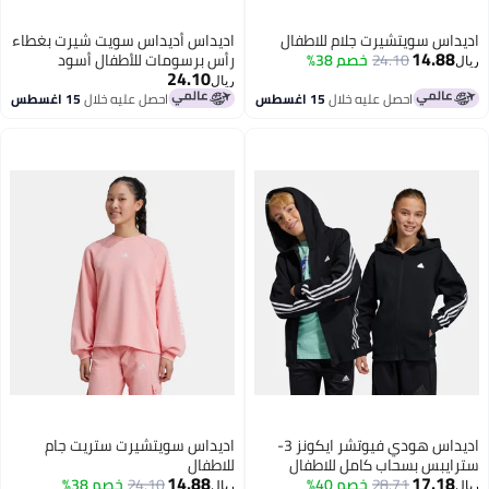
اديداس سويتشيرت جلام للاطفال
اديداس أديداس سويت شيرت بغطاء
14.88
24.10
خصم 38%
رأس برسومات للأطفال أسود
ريال
24.10
ريال
احصل عليه خلال
15 اغسطس
احصل عليه خلال
15 اغسطس
اديداس هودي فيوتشر ايكونز 3-
اديداس سويتشيرت ستريت جام
سترايبس بسحاب كامل للاطفال
للاطفال
14.88
17.18
الكبار
28.71
خصم 40%
24.10
خصم 38%
ريال
ريال