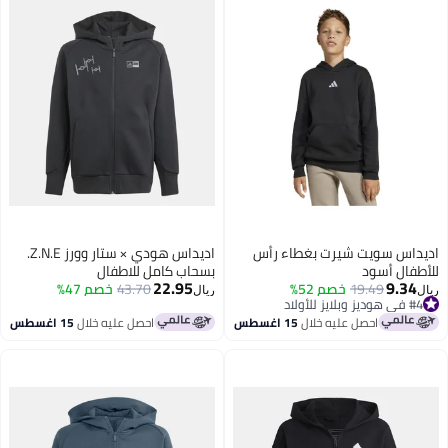
اديداس سويت شيرت بغطاء رأس
اديداس هودي × ستار وورز Z.N.E.
للأطفال أسود
بسحاب كامل للاطفال
22.95
9.34
19.49
خصم 52%
43.70
خصم 47%
ريال
ريال
#4 في هوديز وبلايز للأولاد
#4 في هوديز وبلايز للأولاد
احصل عليه خلال
15 اغسطس
احصل عليه خلال
15 اغسطس